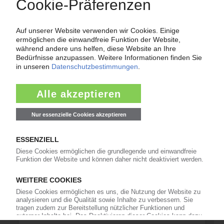
811
Veranstaltungen
11
Kommentare
42
Interviews
16
In eigener Sache
Newsletter
Die wichtigsten Nachrichten und Neuigkeiten aus der
Kunststoffbranche – jeden Tag brandaktuell!