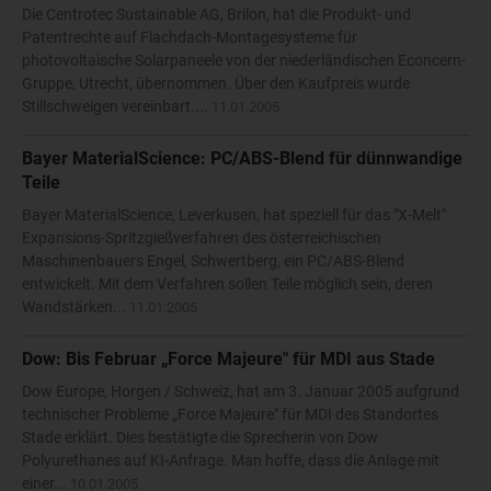
Die Centrotec Sustainable AG, Brilon, hat die Produkt- und
Patentrechte auf Flachdach-Montagesysteme für
photovoltaische Solarpaneele von der niederländischen Econcern-
Gruppe, Utrecht, übernommen. Über den Kaufpreis wurde
Stillschweigen vereinbart....
11.01.2005
Bayer MaterialScience: PC/ABS-Blend für dünnwandige
Teile
Bayer MaterialScience, Leverkusen, hat speziell für das "X-Melt"
Expansions-Spritzgießverfahren des österreichischen
Maschinenbauers Engel, Schwertberg, ein PC/ABS-Blend
entwickelt. Mit dem Verfahren sollen Teile möglich sein, deren
Wandstärken...
11.01.2005
Dow: Bis Februar „Force Majeure" für MDI aus Stade
Dow Europe, Horgen / Schweiz, hat am 3. Januar 2005 aufgrund
technischer Probleme „Force Majeure" für MDI des Standortes
Stade erklärt. Dies bestätigte die Sprecherin von Dow
Polyurethanes auf KI-Anfrage. Man hoffe, dass die Anlage mit
einer...
10.01.2005