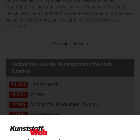
Und wieder ein Erfolg für den Polyolefin-Hersteller Basell,
Hoofddorp / Niederlande, im weltweiten Technologie-Geschäft:
Der chinesische Öl- und Petrochemie-Riese Sinopec wird eine neue
Anlage für PE-LD mit eienr Kapazität von 250.000 jato auf...
07.01.2005
« Zurück
Weiter »
Nachrichten aus der Kunststoffbranche nach
Rubriken
24.552
Unternehmen
4.511
Märkte
2.186
Werkstoffe, Produktion, Technik
108
Management
2.174
Namen und Köpfe
1.839
Branche