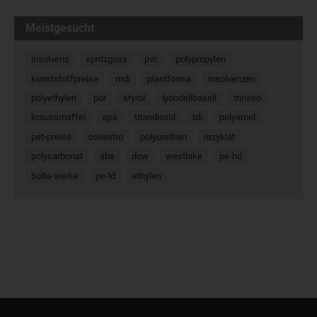
Meistgesucht
insolvenz
spritzguss
pvc
polypropylen
kunststoffpreise
mdi
plastforma
insolvenzen
polyethylen
pur
styrol
lyondellbasell
trinseo
kraussmaffei
eps
titandioxid
tdi
polyamid
pet-preise
covestro
polyurethan
rezyklat
polycarbonat
abs
dow
westlake
pe-hd
bolta-werke
pe-ld
ethylen