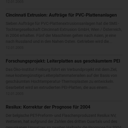
12.01.2005
Cincinnati Extrusion: Aufträge für PVC-Plattenanlagen
Sieben Aufträge für PVC-Plattenextrusionsanlagen hat die SMS -
Tochtergesellschaft Cincinnati Extrusion GmbH, Wien / Österreich,
in 2004 erhalten. Fünf der Maschinen gehen nach Asien, je eine
nach Russland und in den Nahen Osten. Getrieben wird die...
12.01.2005
Forschungsprojekt: Leiterplatten aus geschäumtem PEI
Das Öko-Institut Freiburg führt ein Verbundprojekt mit dem Ziel,
neue kostengünstige Leiterplattenmaterialien auf der Basis von
geschäumten Hochtemperatur-Thermoplasten zu entwickeln.
Gearbeitet wird an extrudierten PEI-Platten, die aus einem...
12.01.2005
Resilux: Korrektur der Prognose für 2004
Der belgische PET-Preform- und Flaschenproduzent Resilux NV,
Wetteren, hat aufgrund der Zahlen des dritten Quartals und des
gesunkenen Umsatzes im zweiten Halbjahr die Prognose für 2004