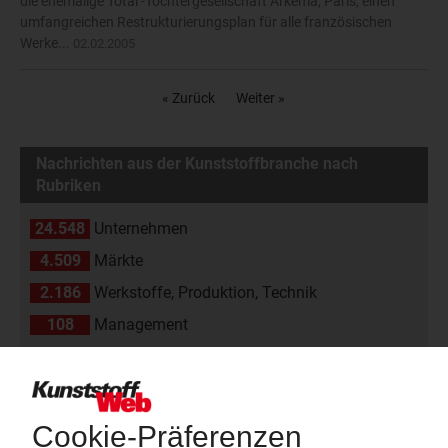
die ehemalige Total -Tochtergesellschaft Arkema, Paris, einen
umfangreichen Restrukturierungsplan für alle französischen
Werke...
02.02.2005
« Zurück
Weiter »
Nachrichten aus der Kunststoffbranche nach
Rubriken
24.548
Unternehmen
4.509
Märkte
2.186
Werkstoffe, Produktion, Technik
108
Management
2.174
Namen und Köpfe
1.839
Branche
811
Veranstaltungen