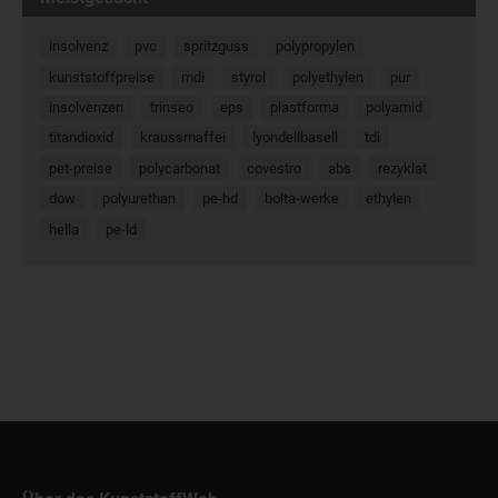
insolvenz
pvc
spritzguss
polypropylen
kunststoffpreise
mdi
styrol
polyethylen
pur
insolvenzen
trinseo
eps
plastforma
polyamid
titandioxid
kraussmaffei
lyondellbasell
tdi
pet-preise
polycarbonat
covestro
abs
rezyklat
dow
polyurethan
pe-hd
bolta-werke
ethylen
hella
pe-ld