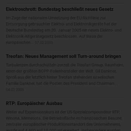
Elektroschrott: Bundestag beschließt neues Gesetz
Im Zuge der nationalen Umsetzung der EU-Richtlinie zur
Entsorgung gebrauchter Elektro- und Elektronikgeräte hat der
Deutsche Bundestag am 20. Januar 2005 ein neues Elektro- und
Elektronik-Altgerätegesetz beschlossen. Auf Basis der
europäischen...
07.02.2005
Treofan: Neues Management soll Turn-around bringen
Turbulenzen durchschütteln zurzeit die Treofan Group, Raunheim,
einen der größten BOPP-Folienhersteller der Welt. Gil Dankner,
Sproß aus der letztlich hinter Treofan stehenden israelischen
Familie Dankner, hat die Posten des President and Chairman...
04.02.2005
RTP: Europäischer Ausbau
Weiter auf Expansionskurs ist der US-Spezialcompoundeur RTP,
Winona, Minnesota. Die Betriebsfläche im französischen Beaune,
zentraler europäischer Produktionsstandort des Unternehmens,
wurde auf 4.600 auf 10.000 m² erweitert. Insbesondere wurden...