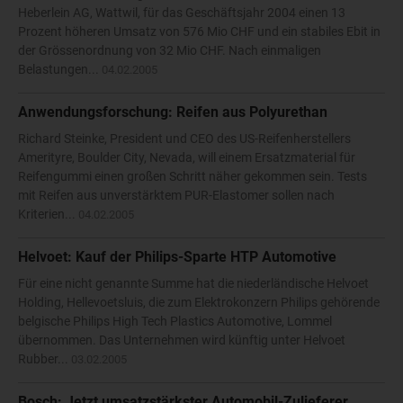
Heberlein AG, Wattwil, für das Geschäftsjahr 2004 einen 13
Prozent höheren Umsatz von 576 Mio CHF und ein stabiles Ebit in
der Grössenordnung von 32 Mio CHF. Nach einmaligen
Belastungen...
04.02.2005
Anwendungsforschung: Reifen aus Polyurethan
Richard Steinke, President und CEO des US-Reifenherstellers
Amerityre, Boulder City, Nevada, will einem Ersatzmaterial für
Reifengummi einen großen Schritt näher gekommen sein. Tests
mit Reifen aus unverstärktem PUR-Elastomer sollen nach
Kriterien...
04.02.2005
Helvoet: Kauf der Philips-Sparte HTP Automotive
Für eine nicht genannte Summe hat die niederländische Helvoet
Holding, Hellevoetsluis, die zum Elektrokonzern Philips gehörende
belgische Philips High Tech Plastics Automotive, Lommel
übernommen. Das Unternehmen wird künftig unter Helvoet
Rubber...
03.02.2005
Bosch: Jetzt umsatzstärkster Automobil-Zulieferer