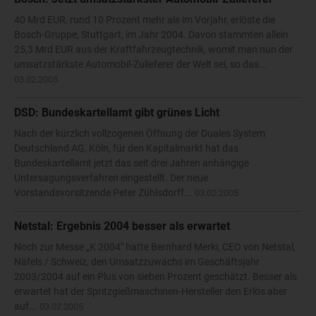
40 Mrd EUR, rund 10 Prozent mehr als im Vorjahr, erlöste die
Bosch-Gruppe, Stuttgart, im Jahr 2004. Davon stammten allein
25,3 Mrd EUR aus der Kraftfahrzeugtechnik, womit man nun der
umsatzstärkste Automobil-Zulieferer der Welt sei, so das...
03.02.2005
DSD: Bundeskartellamt gibt grünes Licht
Nach der kürzlich vollzogenen Öffnung der Duales System
Deutschland AG, Köln, für den Kapitalmarkt hat das
Bundeskartellamt jetzt das seit drei Jahren anhängige
Untersagungsverfahren eingestellt. Der neue
Vorstandsvorsitzende Peter Zühlsdorff...
03.02.2005
Netstal: Ergebnis 2004 besser als erwartet
Noch zur Messe „K 2004" hatte Bernhard Merki, CEO von Netstal,
Näfels / Schweiz, den Umsatzzuwachs im Geschäftsjahr
2003/2004 auf ein Plus von sieben Prozent geschätzt. Besser als
erwartet hat der Spritzgießmaschinen-Hersteller den Erlös aber
auf...
03.02.2005