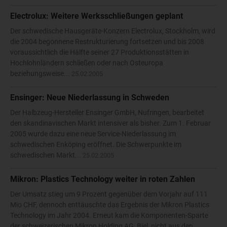
Electrolux: Weitere Werksschließungen geplant
Der schwedische Hausgeräte-Konzern Electrolux, Stockholm, wird
die 2004 begonnene Restrukturierung fortsetzen und bis 2008
voraussichtlich die Hälfte seiner 27 Produktionsstätten in
Hochlohnländern schließen oder nach Osteuropa
beziehungsweise...
25.02.2005
Ensinger: Neue Niederlassung in Schweden
Der Halbzeug-Hersteller Ensinger GmbH, Nufringen, bearbeitet
den skandinavischen Markt intensiver als bisher. Zum 1. Februar
2005 wurde dazu eine neue Service-Niederlassung im
schwedischen Enköping eröffnet. Die Schwerpunkte im
schwedischen Markt...
25.02.2005
Mikron: Plastics Technology weiter in roten Zahlen
Der Umsatz stieg um 9 Prozent gegenüber dem Vorjahr auf 111
Mio CHF, dennoch enttäuschte das Ergebnis der Mikron Plastics
Technology im Jahr 2004. Erneut kam die Komponenten-Sparte
der schweizerischen Mikron Holding AG, Biel, nicht aus den