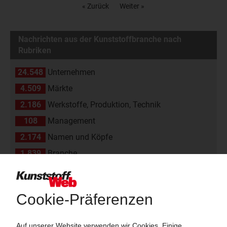
« Zurück
Weiter »
Nachrichten aus der Kunststoffbranche nach
Rubriken
24.548
Unternehmen
4.509
Märkte
2.186
Werkstoffe, Produktion, Technik
108
Management
2.174
Namen und Köpfe
1.839
Branche
811
Veranstaltungen
11
Kommentare
42
Interviews
16
In eigener Sache