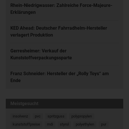
Rhein-Niedrigwasser: Zahlreiche Force-Majeure-
Erklärungen
KED Ahead: Deutscher Fahrradhelm-Hersteller
verlagert Produktion
Gerresheimer: Verkauf der
Kunststoffverpackungssparte
Franz Schneider: Hersteller der „Rolly Toys“ am
Ende
Meistgesucht
insolvenz
pvc
spritzguss
polypropylen
kunststoffpreise
mdi
styrol
polyethylen
pur