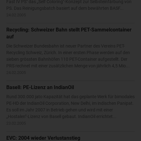
Fast IV PS" das „Self Coloring"-Konzept zur Selbsteinfärbung von
PS. Das Reinigungsbatch basiert auf dem bewährten BASF...
24.02.2005
Recycling: Schweizer Bahn stellt PET-Sammelcontainer
auf
Die Schweizer Bundesbahn ist neuer Partner des Vereins PET-
Recycling Schweiz, Zürich. In einer ersten Phase werden auf den
sieben grössten Bahnhöfen 110 PET-Container aufgestellt. Der
PRS rechnet mit einer zusätzlichen Menge von jährlich 4,5 Mio...
24.02.2005
Basell: PE-Lizenz an IndianOil
Rund 300.000 jato Kapazität hat das geplante Werk für bimodales
PE-HD der IndianOil Corporation, New Delhi, im indischen Panipat.
Es soll im Jahr 2007 in Betrieb gehen und wird mit einer
„Hostalen"-Lizenz von Basell gebaut. IndianOil errichtet...
23.02.2005
EVC: 2004 wieder Verlustanstieg