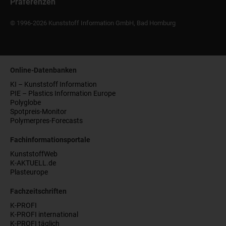
Präferenzen
© 1996-2026 Kunststoff Information GmbH, Bad Homburg
Online-Datenbanken
KI – Kunststoff Information
PIE – Plastics Information Europe
Polyglobe
Spotpreis-Monitor
Polymerpres-Forecasts
Fachinformationsportale
KunststoffWeb
K-AKTUELL.de
Plasteurope
Fachzeitschriften
K-PROFI
K-PROFI international
K-PROFI täglich