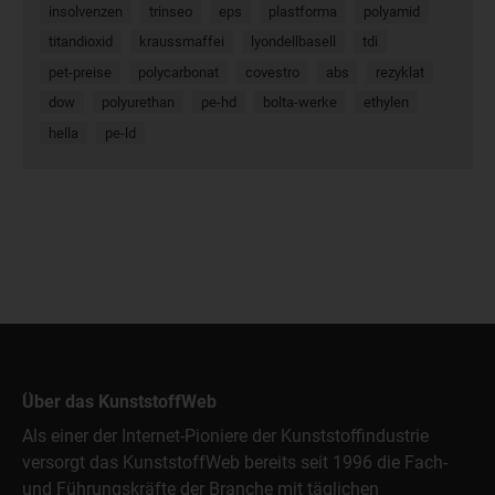
insolvenzen
trinseo
eps
plastforma
polyamid
titandioxid
kraussmaffei
lyondellbasell
tdi
pet-preise
polycarbonat
covestro
abs
rezyklat
dow
polyurethan
pe-hd
bolta-werke
ethylen
hella
pe-ld
Über das KunststoffWeb
Als einer der Internet-Pioniere der Kunststoffindustrie
versorgt das KunststoffWeb bereits seit 1996 die Fach-
und Führungskräfte der Branche mit täglichen