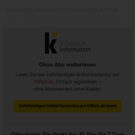
Dass Autoliv die aktuell 2.200 Arbeitsplätze in Gebze
anderswo im selben Umfang aufbauen wird, dürfte vor
dem Hintergrund des Nachfragerückgangs
unwahrscheinlich sein.
Ohne Abo weiterlesen
Lesen Sie den vollständigen Artikel kostenlos auf
KIWeb.de
. Einfach registrieren –
ohne Abonnement, ohne Kosten.
Vollständigen Artikel kostenlos auf KIWeb.de lesen
Oder testen Sie direkt das KI Abo für 7 Tage