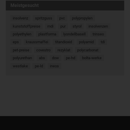
Meistgesucht
insolvenz
spritzguss
pvc
polypropylen
kunststoffpreise
mdi
pur
styrol
insolvenzen
polyethylen
plastforma
lyondellbasell
trinseo
eps
kraussmaffei
titandioxid
polyamid
tdi
pet-preise
covestro
rezyklat
polycarbonat
polyurethan
abs
dow
pe-hd
bolta-werke
westlake
pe-ld
ineos