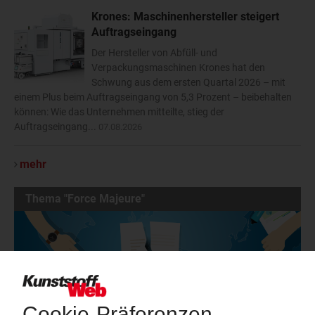
Krones: Maschinenhersteller steigert
Auftragseingang
Der Hersteller von Abfüll- und
Verpackungsmaschinen Krones hat den
Schwung aus dem ersten Quartal 2026 – mit
einem Plus beim Auftragseingang von 5,3 Prozent – beibehalten
können: Wie das Unternehmen mitteilte, stieg der
Auftragseingang...
07.08.2026
mehr
Thema "Force Majeure"