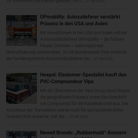
zur Konferenz nach Bonn geladen. Dort...
07.08.2026
OPmobility: Autozulieferer verstärkt
Präsenz in den USA und Asien
Mit Investitionen in den USA und Asien will der
Automobilzulieferer OPmobility – die frühere
Plastic Omnium – seine regionale
Diversifizierung vorantreiben. Im US-Bundesstaat Ohio errichtet
der familiengeführte Automobilzulieferer ein...
07.08.2026
Hexpol: Elastomer-Spezialist kauft den
PVC-Compoundeur Vipa
Mit der Übernahme der Vipa Group baut Hexpol
die geografische Präsenz sowie das Geschäft
mit Compounds für die Kabelindustrie aus. Der
Abschluss der Transaktion werde noch für das laufende dritte
Quartal 2026 erwartet, teilt der...
07.08.2026
Newell Brands: „Rubbermaid“-Konzern