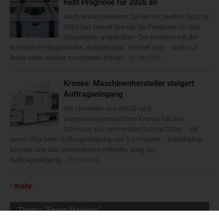
hebt Prognose für 2026 an
Nach etwas besseren Zahlen im zweiten Quartal
2026 hat Newell Brands die Prognose für das
Gesamtjahr angehoben. Der Konzern mit der
Kunststoff-Hauptmarke „Rubbermaid“ rechnet nun – auch auf
Basis eines stärker erwarteten dritten...
07.08.2026
Krones: Maschinenhersteller steigert
Auftragseingang
Der Hersteller von Abfüll- und
Verpackungsmaschinen Krones hat den
Schwung aus dem ersten Quartal 2026 – mit
einem Plus beim Auftragseingang von 5,3 Prozent – beibehalten
können: Wie das Unternehmen mitteilte, stieg der
Auftragseingang...
07.08.2026
mehr
Thema "Force Majeure"