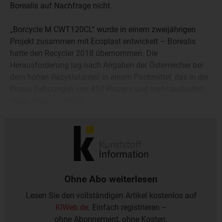
Borealis auf Nachfrage nicht.
„Borcycle M CWT120CL“ wurde in einem zweijährigen
Projekt zusammen mit Ecoplast entwickelt – Borealis
hatte den Recycler 2018 übernommen. Die
Herausforderung lag nach Angaben der Österreicher bei
dem hohen Rezyklatanteil in einem Packmittel, das in der
Praxis Dehnungen von 450 Prozent und mehr aushalten
muss, ohne zu reißen.
Ohne Abo weiterlesen
Lesen Sie den vollständigen Artikel kostenlos auf
KIWeb.de
. Einfach registrieren –
ohne Abonnement, ohne Kosten.