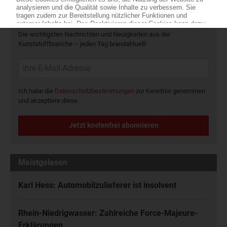
Die wichtigsten Nachrichten und Neuigkeiten aus der
Kunststoffbranche – jeden Tag brandaktuell!
Ich habe die
Datenschutzbestimmungen
zur Kenntnis genommen
und akzeptiere diese.
Jetzt kostenfrei abonnieren
Meistgelesen
Karl Hess: Automobilzulieferer ist insolvent
Rhein-Niedrigwasser: Zahlreiche Force-Majeure-
Erklärungen