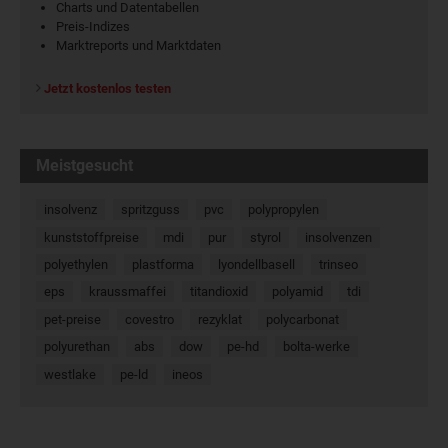
Charts und Datentabellen
Preis-Indizes
Marktreports und Marktdaten
Jetzt kostenlos testen
Meistgesucht
insolvenz
spritzguss
pvc
polypropylen
kunststoffpreise
mdi
pur
styrol
insolvenzen
polyethylen
plastforma
lyondellbasell
trinseo
eps
kraussmaffei
titandioxid
polyamid
tdi
pet-preise
covestro
rezyklat
polycarbonat
polyurethan
abs
dow
pe-hd
bolta-werke
westlake
pe-ld
ineos