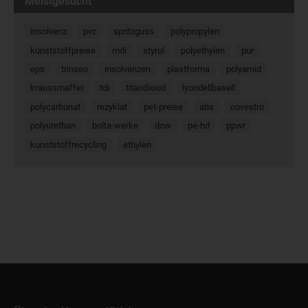
Meistgesucht
insolvenz
pvc
spritzguss
polypropylen
kunststoffpreise
mdi
styrol
polyethylen
pur
eps
trinseo
insolvenzen
plastforma
polyamid
kraussmaffei
tdi
titandioxid
lyondellbasell
polycarbonat
rezyklat
pet-preise
abs
covestro
polyurethan
bolta-werke
dow
pe-hd
ppwr
kunststoffrecycling
ethylen