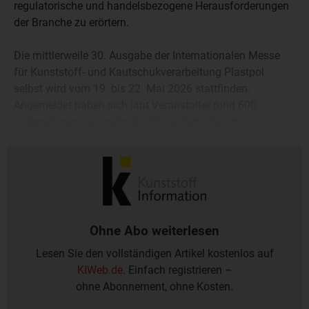
regulatorische und handelsbezogene Herausforderungen
der Branche zu erörtern.
Die mittlerweile 30. Ausgabe der Internationalen Messe
für Kunststoff- und Kautschukverarbeitung Plastpol
selbst wird vom 19. bis 22. Mai 2026 stattfinden.
Angemeldet haben sich laut Veranstalter rund 600
Unternehmen aus mehr als 30 Ländern, darunter
Deutschland, Österreich, Italien, die Türkei, China, Indien,
Saudi-Arabien und die USA.
Ohne Abo weiterlesen
Lesen Sie den vollständigen Artikel kostenlos auf
KIWeb.de
. Einfach registrieren –
ohne Abonnement, ohne Kosten.