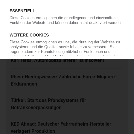
Ich habe die
Datenschutzbestimmungen
zur Kenntnis genommen
und akzeptiere diese.
Jetzt kostenfrei abonnieren
Meistgelesen
Karl Hess: Automobilzulieferer ist insolvent
Rhein-Niedrigwasser: Zahlreiche Force-Majeure-
Erklärungen
Türkei: Start des Pfandsystems für
Getränkeverpackungen
KED Ahead: Deutscher Fahrradhelm-Hersteller
verlagert Produktion