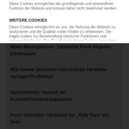
Meistgelesen
Karl Hess: Automobilzulieferer ist insolvent
Rhein-Niedrigwasser: Zahlreiche Force-Majeure-
Erklärungen
KED Ahead: Deutscher Fahrradhelm-Hersteller
verlagert Produktion
Gerresheimer: Verkauf der
Kunststoffverpackungssparte
Franz Schneider: Hersteller der „Rolly Toys“ am
Ende