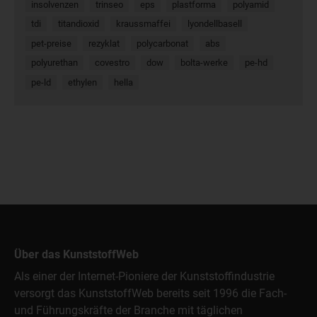
insolvenzen
trinseo
eps
plastforma
polyamid
tdi
titandioxid
kraussmaffei
lyondellbasell
pet-preise
rezyklat
polycarbonat
abs
polyurethan
covestro
dow
bolta-werke
pe-hd
pe-ld
ethylen
hella
Über das KunststoffWeb
Als einer der Internet-Pioniere der Kunststoffindustrie
versorgt das KunststoffWeb bereits seit 1996 die Fach-
und Führungskräfte der Branche mit täglichen