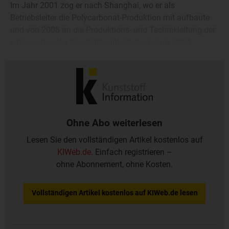
Im Jahr 2001 zog er nach Shanghai, wo er als
Betriebsleiter die Polycarbonat-Produktion mit aufbaute
und von 2008 an die Produktions- und Technikleitung der
entsprechenden Geschäftseinheit übernahm. 2021
übernahm er die Rolle des Produktionsleiters Performance
Materials Asien-Pazifik.
Ohne Abo weiterlesen
Lesen Sie den vollständigen Artikel kostenlos auf
KIWeb.de
. Einfach registrieren –
ohne Abonnement, ohne Kosten.
Vollständigen Artikel kostenlos auf KIWeb.de lesen