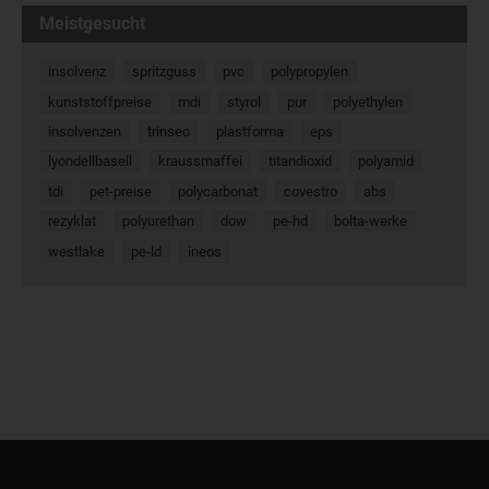
Meistgesucht
insolvenz
spritzguss
pvc
polypropylen
kunststoffpreise
mdi
styrol
pur
polyethylen
insolvenzen
trinseo
plastforma
eps
lyondellbasell
kraussmaffei
titandioxid
polyamid
tdi
pet-preise
polycarbonat
covestro
abs
rezyklat
polyurethan
dow
pe-hd
bolta-werke
westlake
pe-ld
ineos