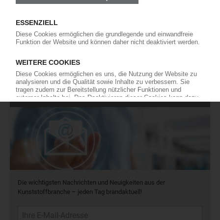
11
Kommentare
42
Interviews
16
In eigener Sache
Newsletter
Die wichtigsten Nachrichten und Neuigkeiten aus der
Kunststoffbranche – jeden Tag brandaktuell!