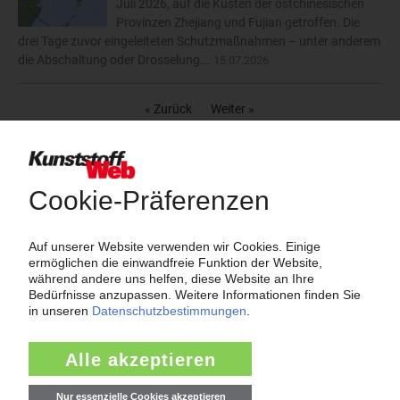
Juli 2026, auf die Küsten der ostchinesischen
Provinzen Zhejiang und Fujian getroffen. Die
drei Tage zuvor eingeleiteten Schutzmaßnahmen – unter anderem
die Abschaltung oder Drosselung...
15.07.2026
« Zurück
Weiter »
Nachrichten aus der Kunststoffbranche nach
Rubriken
24.552
Unternehmen
4.511
Märkte
2.186
Werkstoffe, Produktion, Technik
108
Management
2.174
Namen und Köpfe
1.839
Branche
811
Veranstaltungen