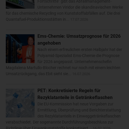
Fortschritte“ gibt das Abfallmanagement-
Unternehmen Viridor die skandinavischen Werke
für das chemische Recycling von Kunststoffabfällen auf. Die drei
Quantafuel-Produktionsstätten in...
17.07.2026
Ems-Chemie: Umsatzprognose für 2026
angehoben
Nach einem erfreulichen ersten Halbjahr hat der
Polyamid-Spezialist Ems-Chemie die Prognose
für 2026 angepasst. Unternehmenschefin
Magdalena Martullo-Blocher rechnet nur noch mit einem leichten
Umsatzrückgang, das Ebit sieht sie...
16.07.2026
PET: Konkretisierte Regeln für
Rezyklatanteile in Getränkeflaschen
Die EU-Kommission hat neue Vorgaben zur
Ermittlung, Überprüfung und Berichterstattung
des Rezyklatanteils in Einweggetränkeflaschen
verabschiedet. Der sogenannte Durchführungsbeschluss zur
Richtlinie über Einwegkunststoffe konkretisiert...
16.07.2026