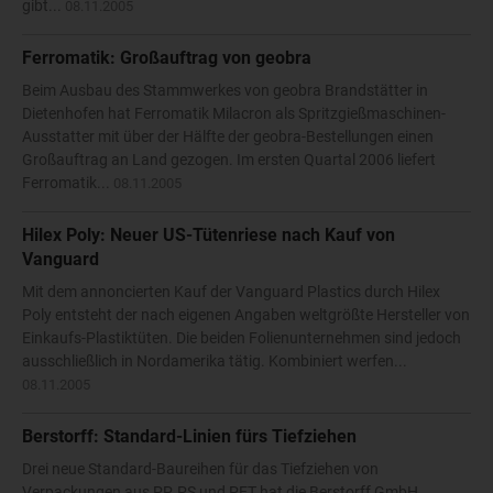
gibt...
08.11.2005
Ferromatik: Großauftrag von geobra
Beim Ausbau des Stammwerkes von geobra Brandstätter in
Dietenhofen hat Ferromatik Milacron als Spritzgießmaschinen-
Ausstatter mit über der Hälfte der geobra-Bestellungen einen
Großauftrag an Land gezogen. Im ersten Quartal 2006 liefert
Ferromatik...
08.11.2005
Hilex Poly: Neuer US-Tütenriese nach Kauf von
Vanguard
Mit dem annoncierten Kauf der Vanguard Plastics durch Hilex
Poly entsteht der nach eigenen Angaben weltgrößte Hersteller von
Einkaufs-Plastiktüten. Die beiden Folienunternehmen sind jedoch
ausschließlich in Nordamerika tätig. Kombiniert werfen...
08.11.2005
Berstorff: Standard-Linien fürs Tiefziehen
Drei neue Standard-Baureihen für das Tiefziehen von
Verpackungen aus PP, PS und PET hat die Berstorff GmbH