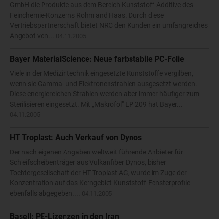
GmbH die Produkte aus dem Bereich Kunststoff-Additive des
Feinchemie-Konzerns Rohm and Haas. Durch diese
Vertriebspartnerschaft bietet NRC den Kunden ein umfangreiches
Angebot von...
04.11.2005
Bayer MaterialScience: Neue farbstabile PC-Folie
Viele in der Medizintechnik eingesetzte Kunststoffe vergilben,
wenn sie Gamma- und Elektronenstrahlen ausgesetzt werden.
Diese energiereichen Strahlen werden aber immer häufiger zum
Sterilisieren eingesetzt. Mit „Makrofol" LP 209 hat Bayer...
04.11.2005
HT Troplast: Auch Verkauf von Dynos
Der nach eigenen Angaben weltweit führende Anbieter für
Schleifscheibenträger aus Vulkanfiber Dynos, bisher
Tochtergesellschaft der HT Troplast AG, wurde im Zuge der
Konzentration auf das Kerngebiet Kunststoff-Fensterprofile
ebenfalls abgegeben....
04.11.2005
Basell: PE-Lizenzen in den Iran