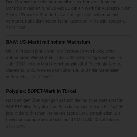
Der US-amerikanische Automobilzuliefer-Konzern Johnson
Controls investiert rund 20 Mio EUR in ein Werk für Autositze in der
Zentral-Slowakei. Standort ist allerdings nicht, wie zunächst
vermutet, nahe dem neuen Technikzentrum in Trencin, sondern...
21.01.2005
BAW: US-Markt mit hohem Wachstum
Um 16 Prozent jährlich soll der Verbrauch von biologische
abbaubaren Werkstoffen in den USA mittelfristig wachsen. Im
Jahr 2008, so das Marktforschungsinstitut Freedonia Group,
Cleveland, Ohio, werden dann über 130.000 t der Materialien
verbraucht,...
21.01.2005
Polyplex: BOPET-Werk in Türkei
Nach einigen Überlegungen hat sich der indische Spezialist für
BOPET-Folien Polyplex zum Bau einer neuen Anlage für 24.000
jato in der türkischen Freihandelszone Corlu entschieden. Die
Investionssumme beläuft sich auf 46 Mio USD. Das Werk der...
21.01.2005