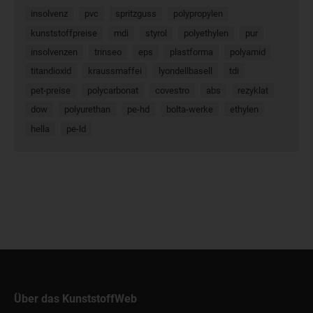
insolvenz
pvc
spritzguss
polypropylen
kunststoffpreise
mdi
styrol
polyethylen
pur
insolvenzen
trinseo
eps
plastforma
polyamid
titandioxid
kraussmaffei
lyondellbasell
tdi
pet-preise
polycarbonat
covestro
abs
rezyklat
dow
polyurethan
pe-hd
bolta-werke
ethylen
hella
pe-ld
Über das KunststoffWeb