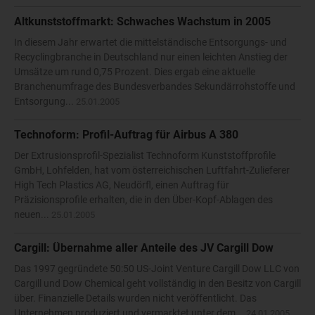
Altkunststoffmarkt: Schwaches Wachstum in 2005
In diesem Jahr erwartet die mittelständische Entsorgungs- und
Recyclingbranche in Deutschland nur einen leichten Anstieg der
Umsätze um rund 0,75 Prozent. Dies ergab eine aktuelle
Branchenumfrage des Bundesverbandes Sekundärrohstoffe und
Entsorgung...
25.01.2005
Technoform: Profil-Auftrag für Airbus A 380
Der Extrusionsprofil-Spezialist Technoform Kunststoffprofile
GmbH, Lohfelden, hat vom österreichischen Luftfahrt-Zulieferer
High Tech Plastics AG, Neudörfl, einen Auftrag für
Präzisionsprofile erhalten, die in den Über-Kopf-Ablagen des
neuen...
25.01.2005
Cargill: Übernahme aller Anteile des JV Cargill Dow
Das 1997 gegründete 50:50 US-Joint Venture Cargill Dow LLC von
Cargill und Dow Chemical geht vollständig in den Besitz von Cargill
über. Finanzielle Details wurden nicht veröffentlicht. Das
Unternehmen produziert und vermarktet unter dem...
24.01.2005