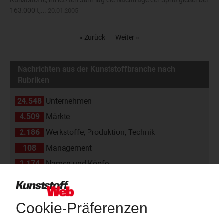
Kunststoffe, im letzten Jahr lag die Nachfrage der Spritzgießer bei
163.000 t,...
20.01.2005
« Zurück
Weiter »
Nachrichten aus der Kunststoffbranche nach
Rubriken
24.548
Unternehmen
4.509
Märkte
2.186
Werkstoffe, Produktion, Technik
108
Management
2.174
Namen und Köpfe
1.839
Branche
811
Veranstaltungen
11
Kommentare