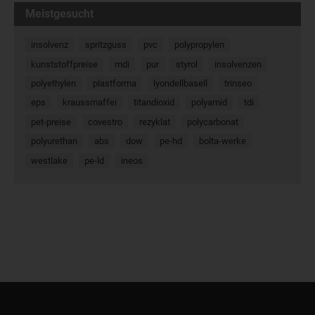
Meistgesucht
insolvenz
spritzguss
pvc
polypropylen
kunststoffpreise
mdi
pur
styrol
insolvenzen
polyethylen
plastforma
lyondellbasell
trinseo
eps
kraussmaffei
titandioxid
polyamid
tdi
pet-preise
covestro
rezyklat
polycarbonat
polyurethan
abs
dow
pe-hd
bolta-werke
westlake
pe-ld
ineos