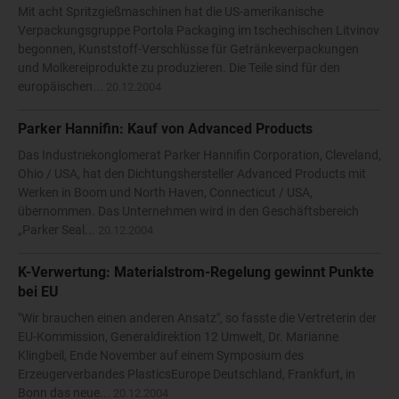
Mit acht Spritzgießmaschinen hat die US-amerikanische
Verpackungsgruppe Portola Packaging im tschechischen Litvinov
begonnen, Kunststoff-Verschlüsse für Getränkeverpackungen
und Molkereiprodukte zu produzieren. Die Teile sind für den
europäischen...
20.12.2004
Parker Hannifin: Kauf von Advanced Products
Das Industriekonglomerat Parker Hannifin Corporation, Cleveland,
Ohio / USA, hat den Dichtungshersteller Advanced Products mit
Werken in Boom und North Haven, Connecticut / USA,
übernommen. Das Unternehmen wird in den Geschäftsbereich
„Parker Seal...
20.12.2004
K-Verwertung: Materialstrom-Regelung gewinnt Punkte
bei EU
"Wir brauchen einen anderen Ansatz", so fasste die Vertreterin der
EU-Kommission, Generaldirektion 12 Umwelt, Dr. Marianne
Klingbeil, Ende November auf einem Symposium des
Erzeugerverbandes PlasticsEurope Deutschland, Frankfurt, in
Bonn das neue...
20.12.2004