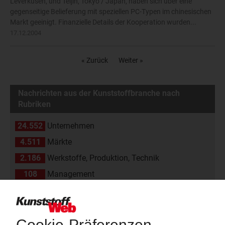
Leverkusen, und Teijin, Tokyo / Japan, haben sich über eine
gegenseitige Belieferung mit speziellen PC-Typen im chinesischen
Markt geeinigt. Finanzielle Details der Kooperation wurden...
17.12.2004
« Zurück
Weiter »
Nachrichten aus der Kunststoffbranche nach
Rubriken
24.552
Unternehmen
4.511
Märkte
2.186
Werkstoffe, Produktion, Technik
108
Management
2.174
Namen und Köpfe
1.839
Branche
811
Veranstaltungen