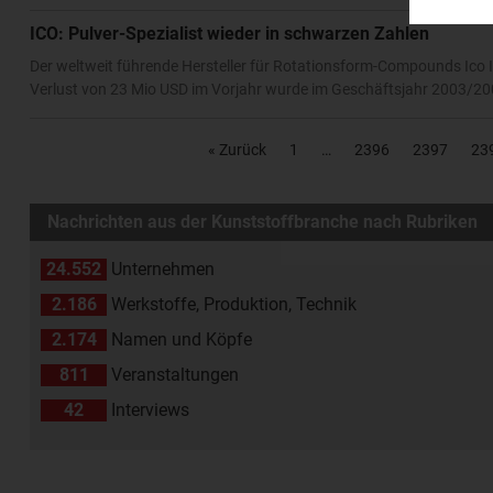
ICO: Pulver-Spezialist wieder in schwarzen Zahlen
Der weltweit führende Hersteller für Rotationsform-Compounds Ico 
Verlust von 23 Mio USD im Vorjahr wurde im Geschäftsjahr 2003/200
« Zurück
1
2396
2397
23
Nachrichten aus der Kunststoffbranche nach Rubriken
24.552
Unternehmen
2.186
Werkstoffe, Produktion, Technik
2.174
Namen und Köpfe
811
Veranstaltungen
42
Interviews