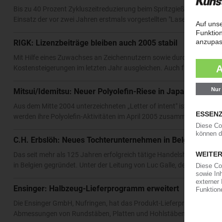
Bis zu 40 Prozent Zykluszeitreduzierung beim Spritzgießen verspric
Einsatz der vor zwei Jahren erstmals vorgestellten "Laser Cusing"-T
RIGK: Lizenzbeiträge bleiben auch 2005 stabil
Mit Hilfe eines Zuwachses an Zeichennutzern sowie durch günstig
Kostensteigerungen im letzten Jahr ausgleichen. Auch für 2005 will 
Mitsui/Idemitsu: Neuer Polyolefin-Riese in Japan
Aus dem Mitte 2004 unterzeichneten „Letter of intent" ist Realität 
werden ihre Polyolefin-Aktivitäten im April 2005 zusammenlegen. D
C.H. Erbslöh: Neues Tochterunternehmen in Belgien
Das seit mehr als 125 Jahren erfolgreich tätige Handelshaus C. H. 
in Belgien gegründet. Unter der Leitung von Luc Galle, der rund 25 J
Ensinger: Halbzeug-Lieferprogramm erweitert
Die Ensinger GmbH, Nufringen, hat das Produkt-Lieferprogramm „Halb
Abmessungen von Rundstäben, Platten und Hohlstäben sind nun nach