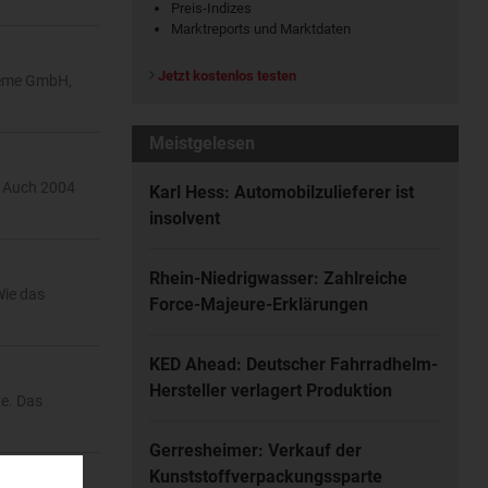
Preis-Indizes
Marktreports und Marktdaten
Jetzt kostenlos testen
steme GmbH,
Meistgelesen
. Auch 2004
Karl Hess: Automobilzulieferer ist
insolvent
Rhein-Niedrigwasser: Zahlreiche
Wie das
Force-Majeure-Erklärungen
KED Ahead: Deutscher Fahrradhelm-
Hersteller verlagert Produktion
e. Das
Gerresheimer: Verkauf der
Kunststoffverpackungssparte