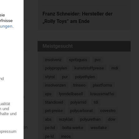
urch den
Franz Schneider: Hersteller der
„Rolly Toys“ am Ende
gaben die
Meistgesucht
insolvenz
spritzguss
pvc
 / Japan,
polypropylen
kunststoffpreise
mdi
styrol
pur
polyethylen
insolvenzen
trinseo
plastforma
eps
lyondellbasell
kraussmaffei
erunternehmen
titandioxid
polyamid
tdi
pet-preise
polycarbonat
covestro
abs
rezyklat
polyurethan
dow
Die lieferbaren
pe-hd
bolta-werke
westlake
pe-ld
ineos