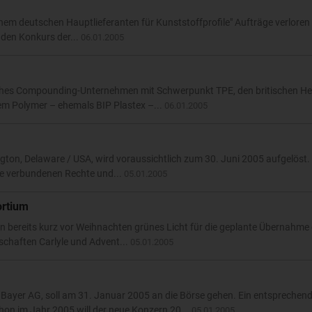
nem deutschen Hauptlieferanten für Kunststoffprofile" Aufträge verloren
r den Konkurs der...
06.01.2005
ches Compounding-Unternehmen mit Schwerpunkt TPE, den britischen Her
 Polymer – ehemals BIP Plastex –...
06.01.2005
ton, Delaware / USA, wird voraussichtlich zum 30. Juni 2005 aufgelöst
gie verbundenen Rechte und...
05.01.2005
ortium
n bereits kurz vor Weihnachten grünes Licht für die geplante Übernahme
lschaften Carlyle und Advent...
05.01.2005
Bayer AG, soll am 31. Januar 2005 an die Börse gehen. Ein entsprechen
hon im Jahr 2005 will der neue Konzern 20...
05.01.2005