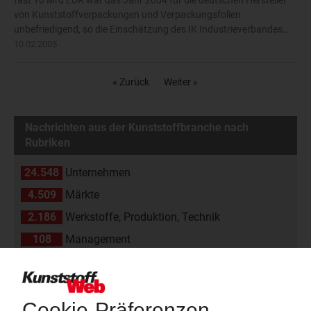
fast 10 Mrd EUR war das Jahr 2004 für die deutschen Hersteller
von Kunststoffverpackungen und Verpackungsfolien
unbefriedigend, so die Einschätzung des IK Industrieverbandes...
10.02.2005
« Zurück
Weiter »
Nachrichten aus der Kunststoffbranche nach
Rubriken
24.548
Unternehmen
4.509
Märkte
2.186
Werkstoffe, Produktion, Technik
108
Management
2.174
Namen und Köpfe
1.839
Branche
811
Veranstaltungen