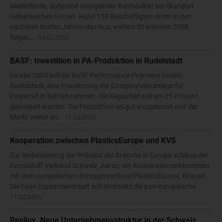
Niederlande, aufgrund mangelnder Rentabilität am Standort
Gelsenkirchen kürzen. Rund 150 Beschäftigten droht in den
nächsten beiden Jahren das Aus, weitere 50 könnten 2008
folgen,...
14.02.2005
BASF: Investition in PA-Produktion in Rudolstadt
Im Mai 2005 will die BASF Performance Polymers GmbH,
Rudolstadt, eine Erweiterung der Compoundieranlage für
Polyamid in Betrieb nehmen. Die Kapazität soll um 25 Prozent
gesteigert werden. Die Produktion sei gut ausgelastet und der
Markt weiter im...
11.02.2005
Kooperation zwischen PlasticsEurope und KVS
Zur Verbesserung der Präsenz der Branche in Europa schloss der
Kunststoff Verband Schweiz, Aarau, ein Kooperationsabkommen
mit dem europäischen Erzeugerverband PlasticsEurope, Brüssel.
Die neue Zusammenarbeit soll einerseits die pan-europäische...
11.02.2005
Resilux. Neue Unternehmensstruktur in der Schweiz