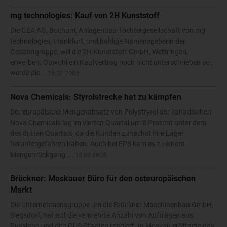
mg technologies: Kauf von 2H Kunststoff
Die GEA AG, Bochum, Anlagenbau-Tochtergesellschaft von mg
technologies, Frankfurt, und baldige Namensgeberin der
Gesamtgruppe, will die 2H Kunststoff GmbH, Wettringen,
erwerben. Obwohl ein Kaufvertrag noch nicht unterschrieben sei,
werde die...
15.02.2005
Nova Chemicals: Styrolstrecke hat zu kämpfen
Der europäische Mengenabsatz von Polystryrol der kanadischen
Nova Chemicals lag im vierten Quartal um 8 Prozent unter dem
des dritten Quartals, da die Kunden zunächst ihre Lager
heruntergefahren haben. Auch bei EPS kam es zu einem
Mengenrückgang....
15.02.2005
Brückner: Moskauer Büro für den osteuropäischen
Markt
Die Unternehmensgruppe um die Brückner Maschinenbau GmbH,
Siegsdorf, hat auf die vermehrte Anzahl von Aufträgen aus
Russland und den GUS-Staaten reagiert. In Moskau eröffnete das