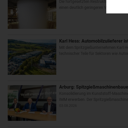
Die fortgesetzten Restrukturierungen b
einen deutlich geringeren Verlust verzei
Karl Hess: Automobilzulieferer is
Mit dem Spritzgießunternehmen Karl Hess
technischer Teile für Sektoren wie Aut
Arburg: Spitzgießmaschinenbauer
Konsolidierung im Kunststoff-Maschine
IMM erwerben. Der Spritzgießmaschine
03.08.2026