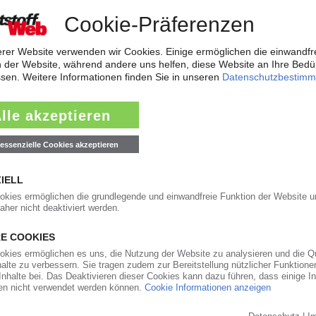
ischer Léko
stieg beim französischen EPR-Systembetreiber Léko . Das Kölner Unter
ing Valorie eine entsprechende Absichtserklärung unterzeichnet habe. L
ehlt Nachhaltigkeitsziele
r Alpla hat seine Nachhaltigkeitsziele bis 2030 neu gesteckt. Gleichzeitig
scht aus: Wie aus dem jetzt veröffentlichten Nachhaltigkeitsbericht...
04.
ringert Verluste deutlich