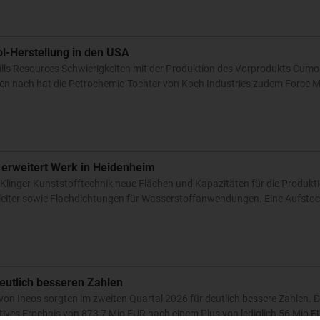
ol-Herstellung in den USA
Hills Resources Schwierigkeiten mit der Produktion des Vorprodukts Cumo
n nach hat die Petrochemie-Tochter von Koch Industries zudem Force Ma
 erweitert Werk in Heidenheim
Klinger Kunststofftechnik neue Flächen und Kapazitäten für die Produkt
eiter sowie Flachdichtungen für Wasserstoffanwendungen. Eine Aufstock
eutlich besseren Zahlen
 von Ineos sorgten im zweiten Quartal 2026 für deutlich bessere Zahlen. D
ives Ergebnis von 873,7 Mio EUR nach einem Plus von lediglich 56 Mio EU