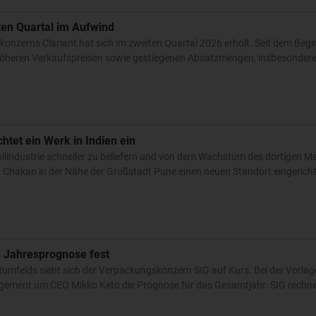
iten Quartal im Aufwind
onzerns Clariant hat sich im zweiten Quartal 2026 erholt. Seit dem Beg
 höheren Verkaufspreisen sowie gestiegenen Absatzmengen, insbesondere 
chtet ein Werk in Indien ein
industrie schneller zu beliefern und von dem Wachstum des dortigen Ma
n Chakan in der Nähe der Großstadt Pune einen neuen Standort eingerichte
 Jahresprognose fest
tumfelds sieht sich der Verpackungskonzern SIG auf Kurs. Bei der Vorlag
gement um CEO Mikko Keto die Prognose für das Gesamtjahr. SIG rechne