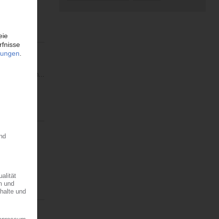
nehmen
éko wurde im...
 fällt die
08.2026