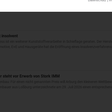
ei Versalis haben dafür gesorgt, dass der Kunststofferzeuger im zweiten
chnete als zuvor. Das Ebit wird mit -65 Mio EUR beziffert – das ist nur...
0
t insolvent
 ist ein weiterer Kunststoffverarbeiter in Schieflage geraten. Der Herste
omotive, E+E und Hausgeräte hat die Eröffnung eines Insolvenzverfahrens
 steht vor Erwerb von Stork IMM
nbau: Für einen nicht genannten Preis will Arburg den kleineren Wettbew
nbauer aus Loßburg unterzeichnete am 29. Juli 2026 einen entsprechend