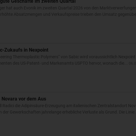
 gute Geschäfte im zweiten Quartal
er hat auch Evonik im zweiten Quartal 2026 von den Marktverwerfungen p
. Erhöhte Absatzmengen und Verkaufspreise trieben den Umsatz gegenübe
-Zukaufs in Nexpoint
ering Thermoplastic Polymers“ von Sabic wird voraussichtlich Nexpoint s
menten des US-Patent- und Markenamts USPTO hervor, wonach die...
06.
in Novara vor dem Aus
l Radici die Adipinsäure-Erzeugung am italienischen Zentralstandort Nova
der Gewerkschaften jahrelange erhebliche Verluste als Grund. Die Linie.