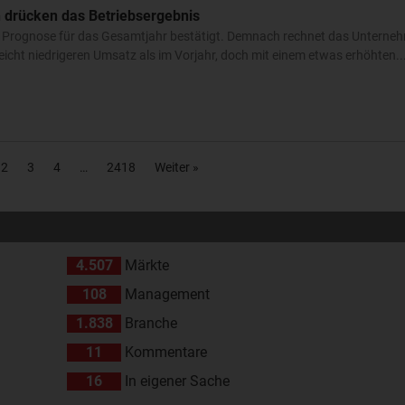
 drücken das Betriebsergebnis
ie Prognose für das Gesamtjahr bestätigt. Demnach rechnet das Unterne
icht niedrigeren Umsatz als im Vorjahr, doch mit einem etwas erhöhten..
2
3
4
2418
Weiter »
4.507
Märkte
108
Management
1.838
Branche
11
Kommentare
16
In eigener Sache