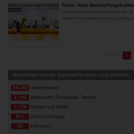
Forbo: Hohe Beschaffungskosten
Der Bodenbelaghersteller Forbo hat d
weiterhin mit einem währungsbedingt le
« Zurück
1
Nachrichten aus der Kunststoffbranche nach Rubriken
24.543
Unternehmen
2.186
Werkstoffe, Produktion, Technik
2.174
Namen und Köpfe
811
Veranstaltungen
42
Interviews