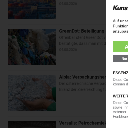
04.08.2026
GreenDot: Beteiligung an französ
Offenbar steht GreenDot vor einem Ein
bestätigte, dass man mit der Léko-Hold
04.08.2026
Alpla: Verpackungshersteller verf
Der österreichische Verpackungsherstelle
Bilanz der Zielerreichung für 2025 gemi
Versalis: Petrochemiekonzern ver