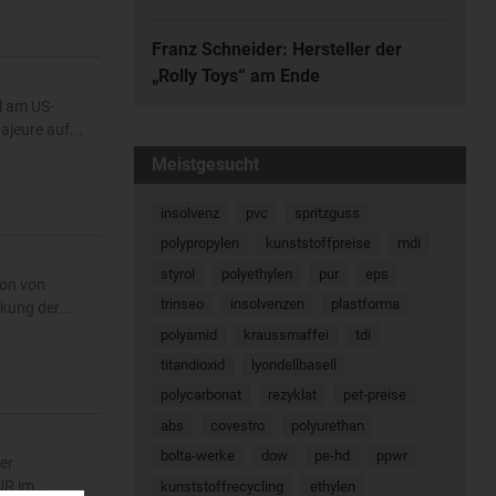
Franz Schneider: Hersteller der
„Rolly Toys“ am Ende
l am US-
jeure auf...
Meistgesucht
insolvenz
pvc
spritzguss
polypropylen
kunststoffpreise
mdi
styrol
polyethylen
pur
eps
ion von
trinseo
insolvenzen
plastforma
ung der...
polyamid
kraussmaffei
tdi
titandioxid
lyondellbasell
polycarbonat
rezyklat
pet-preise
abs
covestro
polyurethan
bolta-werke
dow
pe-hd
ppwr
er
R im...
kunststoffrecycling
ethylen