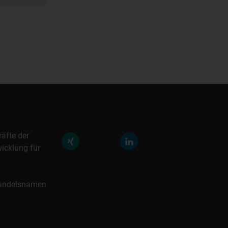
räfte der
icklung für
 Handelsnamen