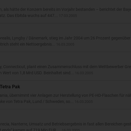
, als hätte der Konzern bereits im Vorjahr bestanden – berichtet der Bay
tz. Das Ebitda wuchs auf 447...
17.03.2005
orealis, Lyngby / Dänemark, stieg im Jahr 2004 um 26 Prozent gegenüber
trich steht ein Nettoergebnis...
16.03.2005
y, Connecticut, plant einen Zusammenschluss mit dem Wettbewerber Gre
n Wert von 1,8 Mrd USD. Beinhaltet sind...
16.03.2005
Tetra Pak
ia, übernimmt vier Anlagen zur Herstellung von PE-HD-Flaschen für näh
ke von Tetra Pak, Lund / Schweden, so...
16.03.2005
ecia, Nanterre, Umsatz und Betriebsergebnis in fast allen Bereichen gest
nt ends" kamen auf 719 Mio EUR....
16.03.2005