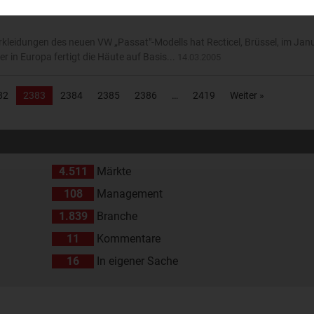
kleidungen des neuen VW „Passat"-Modells hat Recticel, Brüssel, im Jan
 in Europa fertigt die Häute auf Basis...
14.03.2005
82
2383
2384
2385
2386
2419
Weiter »
4.511
Märkte
108
Management
1.839
Branche
11
Kommentare
16
In eigener Sache