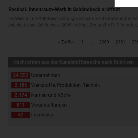
Recticel: Innenraum-Werk in Schönebeck eröffnet
Ein Werk für die PUR-Beschichtung von Instrumententafel und Türver
ostedeutschen Schönebeck 2005 eröffnet. Der größte PUR-Verarbeiter
« Zurück
1
2380
2381
23
Nachrichten aus der Kunststoffbranche nach Rubriken
24.552
Unternehmen
2.186
Werkstoffe, Produktion, Technik
2.174
Namen und Köpfe
811
Veranstaltungen
42
Interviews