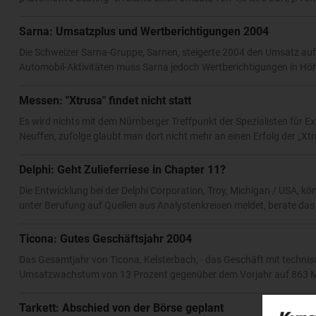
Sarna: Umsatzplus und Wertberichtigungen 2004
Die Schweizer Sarna-Gruppe, Sarnen, steigerte 2004 den Umsatz a
Automobil-Aktivitäten muss Sarna jedoch Wertberichtigungen in 
Messen: "Xtrusa" findet nicht statt
Es wird nichts mit dem Nürnberger Treffpunkt der Spezialisten für E
Neuffen, zufolge glaubt man dort nicht mehr an einen Erfolg der „Xtru
Delphi: Geht Zulieferriese in Chapter 11?
Die Entwicklung bei der Delphi Corporation, Troy, Michigan / USA, 
unter Berufung auf Quellen aus Analystenkreisen meldet, berate d
Ticona: Gutes Geschäftsjahr 2004
Das Gesamtjahr von Ticona, Kelsterbach, - das Geschäft mit technisc
Umsatzwachstum von 13 Prozent gegenüber dem Vorjahr auf 863 Mio
Tarkett: Abschied von der Börse geplant