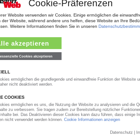
hrheitsinhaber der Tarkett AG, Frankenthal, hat ein Squeeze-out mit Abfi
soll anschließend vom...
15.03.2005
r Produzent von Haushalts- und Gartenartikeln Emsa-Werke Wulf GmbH &
r 2004 zurück. Zur Ertragslage macht...
15.03.2005
emondis?
 Wettbewerbs, sie gehen jedoch nicht weit genug: So lautet die skeptisch
, zur Genehmigung des...
14.03.2005
n
emaligen Peguform-Muttergesellschaft Venture gehörend, will gemeinsam
carbonat-Verscheibungen aufbauen. Der...
14.03.2005
 und Aussapol
Barcelona, prüft die Übernahme des portugiesischen PET-Herstellers Sel
rvon hat das Unternehmen die spanische...
14.03.2005