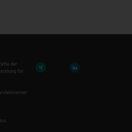
räfte der
icklung für
 Handelsnamen
los