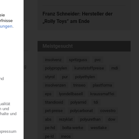
ndung der
Franz Schneider: Hersteller der
„Rolly Toys“ am Ende
 Co KG,
Meistgesucht
insolvenz
spritzguss
pvc
e Einschätzung
polypropylen
kunststoffpreise
mdi
styrol
pur
polyethylen
insolvenzen
trinseo
plastforma
eps
lyondellbasell
kraussmaffei
 mit dem
titandioxid
polyamid
tdi
pet-preise
polycarbonat
covestro
abs
rezyklat
polyurethan
dow
enis,
pe-hd
bolta-werke
westlake
pe-ld
ineos