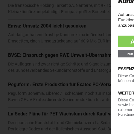
Die französische Holding Tarkett SA, Nanterre, mit 97,15 Prozent Me
Kleinaktionäre angekündigt. Europas größter Bodenbelagshersteller 
Emsa: Umsatz 2004 leicht gesunken
Auf das „anhaltend frostige Konsumklima in Deutschland" führt de
Emsdetten, einen Umsatzrückgang auf 60,9 Mio EUR im Geschäftsjah
BVSE: Einspruch gegen RWE Umwelt-Übernahme durch R
Die Auflagen sind zwar richtige Schritte und Signale zum Schutz des
des Bundesverbandes Sekundärrohstoffe und Entsorgung e.V., Bonn
Peguform: Erste Produktion für Exatec PC-Verscheibunge
Peguform Bohemia, Liberec / Tschechien, noch zur insolventen, eh
Bayer/GE-JV Exatec die erste Serienproduktion für automobile Poly
La Seda: Pläne für PET-Wachstum durch Kauf von Selenis
Der spanische Kunststoff- und Chemiekonzern La Seda de Barcelona, 
Portalegre Codex und der italienischen Aussapol SpA, Bergamo. Hie