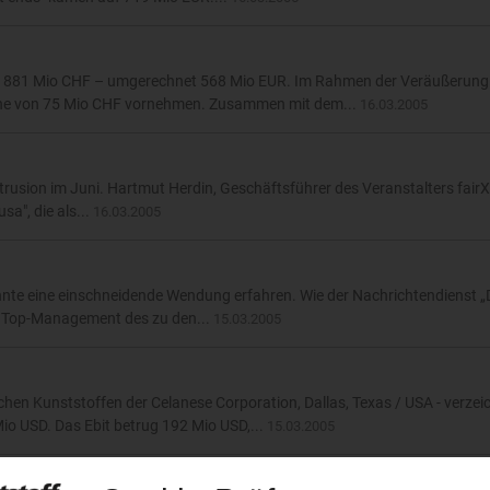
uf 881 Mio CHF – umgerechnet 568 Mio EUR. Im Rahmen der Veräußerung
Höhe von 75 Mio CHF vornehmen. Zusammen mit dem...
16.03.2005
xtrusion im Juni. Hartmut Herdin, Geschäftsführer des Veranstalters fai
sa", die als...
16.03.2005
könnte eine einschneidende Wendung erfahren. Wie der Nachrichtendienst 
as Top-Management des zu den...
15.03.2005
hen Kunststoffen der Celanese Corporation, Dallas, Texas / USA - verzeic
 USD. Das Ebit betrug 192 Mio USD,...
15.03.2005