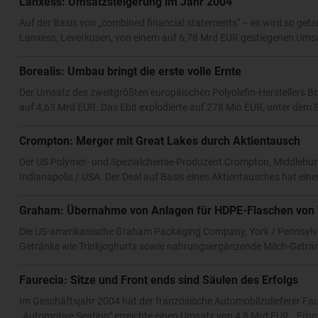
Lanxess: Umsatzsteigerung im Jahr 2004
Auf der Basis von „combined financial statements" – es wird so getan
Lanxess, Leverkusen, von einem auf 6,78 Mrd EUR gestiegenen Umsa
Borealis: Umbau bringt die erste volle Ernte
Der Umsatz des zweitgrößten europäischen Polyolefin-Herstellers B
auf 4,63 Mrd EUR. Das Ebit explodierte auf 278 Mio EUR, unter dem S
Crompton: Merger mit Great Lakes durch Aktientausch
Der US Polymer- und Spezialchemie-Produzent Crompton, Middlebur
Indianapolis / USA. Der Deal auf Basis eines Aktientausches hat eine
Graham: Übernahme von Anlagen für HDPE-Flaschen von 
Die US-amerikanische Graham Packaging Company, York / Pennsylvan
Getränke wie Trinkjoghurts sowie nahrungsergänzende Milch-Geträn
Faurecia: Sitze und Front ends sind Säulen des Erfolgs
Im Geschäftsjahr 2004 hat der französische Automobilzulieferer Faur
„Automotive Seating" erreichte einen Umsatz von 4,8 Mrd EUR, „Fro