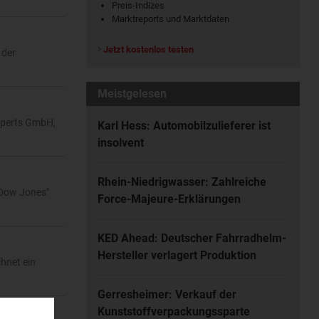
Preis-Indizes
Marktreports und Marktdaten
Jetzt kostenlos testen
 der
Meistgelesen
rXperts GmbH,
Karl Hess: Automobilzulieferer ist
insolvent
Rhein-Niedrigwasser: Zahlreiche
„Dow Jones"
Force-Majeure-Erklärungen
KED Ahead: Deutscher Fahrradhelm-
Hersteller verlagert Produktion
hnet ein
Gerresheimer: Verkauf der
Kunststoffverpackungssparte