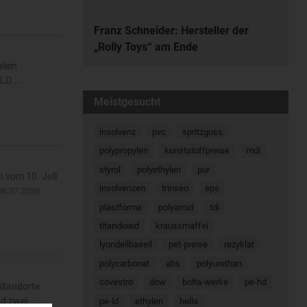
Franz Schneider: Hersteller der
„Rolly Toys“ am Ende
alien
LD....
Meistgesucht
insolvenz
pvc
spritzguss
polypropylen
kunststoffpreise
mdi
styrol
polyethylen
pur
n vom 10. Juli
insolvenzen
trinseo
eps
06.07.2026
plastforma
polyamid
tdi
titandioxid
kraussmaffei
lyondellbasell
pet-preise
rezyklat
polycarbonat
abs
polyurethan
covestro
dow
bolta-werke
pe-hd
 Standorte
d zwei...
pe-ld
ethylen
hella