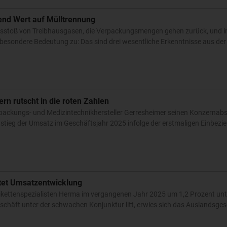
nd Wert auf Mülltrennung
usstoß von Treibhausgasen, die Verpackungsmengen gehen zurück, und
esondere Bedeutung zu: Das sind drei wesentliche Erkenntnisse aus der
n rutscht in die roten Zahlen
rpackungs- und Medizintechnikhersteller Gerresheimer seinen Konzernabs
stieg der Umsatz im Geschäftsjahr 2025 infolge der erstmaligen Einbezie
tet Umsatzentwicklung
tikettenspezialisten Herma im vergangenen Jahr 2025 um 1,2 Prozent un
häft unter der schwachen Konjunktur litt, erwies sich das Auslandsgesc