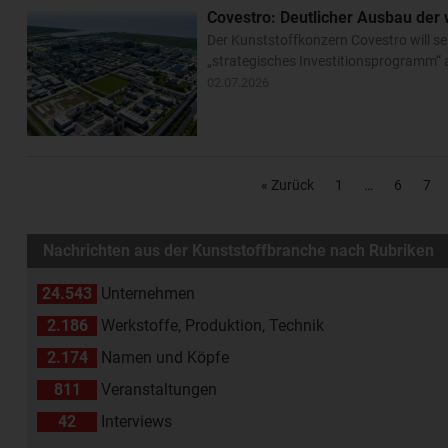
Covestro: Deutlicher Ausbau der
Der Kunststoffkonzern Covestro will s
„strategisches Investitionsprogramm“ a
02.07.2026
« Zurück
1
6
7
Nachrichten aus der Kunststoffbranche nach Rubriken
24.543
Unternehmen
2.186
Werkstoffe, Produktion, Technik
2.174
Namen und Köpfe
811
Veranstaltungen
42
Interviews