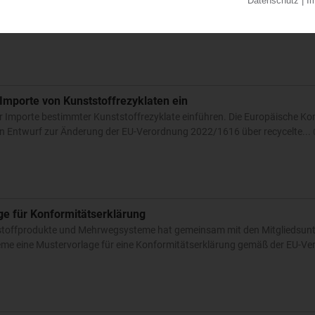
 hat das Geschäft mit Acrylsäure und Acrylat-Monomeren am tschechisch
zialisten Synthomer gekauft. Zum Kaufpreis wurden keine Angaben gemac
 Importe von Kunststoffrezyklaten ein
für Importe bestimmter Kunststoffrezyklate einführen. Die Europäische K
en Entwurf zur Änderung der EU-Verordnung 2022/1616 über recycelte...
ge für Konformitätserklärung
tstoffprodukte und Mehrwegsysteme hat gemeinsam mit den Mitgliedsun
me eine Mustervorlage für eine Konformitätserklärung gemäß der EU-V