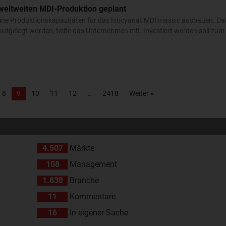
 weltweiten MDI-Produktion geplant
eine Produktionskapazitäten für das Isocyanat MDI massiv ausbauen. Dafü
ufgelegt worden, teilte das Unternehmen mit. Investiert werden soll zum e
8
9
10
11
12
2418
Weiter »
4.507
Märkte
108
Management
1.838
Branche
11
Kommentare
16
In eigener Sache