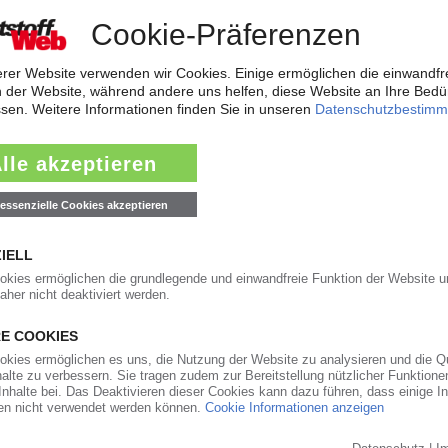
t zwei Werke in Wales
gar und Swansea will der Kunststoffrecycler und -verarbeiter Jayplas i
e errichten. Vorgesehen ist vor allem der Aufbau von Kapazitäten für d
Manager Bahri übernimmt PVC-Vertrieb
obal Business Manager der Qatar Vinyl Company unterstreicht die Ambit
rnationale Geschäft auszurichten. Der in Frankreich ausgebildete Manager
crylsäure-Geschäft von Synthomer