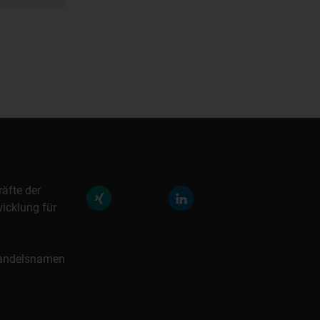
räfte der
icklung für
 Handelsnamen