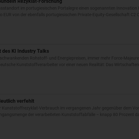
bündeln Rezyklat-Forschung
nsstandort im portugiesischen Portalegre einen sogenannten Innovation
io EUR von der ebenfalls portugiesischen Private-Equity-Gesellschaft C2 C
t des KI Industry Talks
 schwankenden Rohstoff- und Energiepreisen, immer mehr Force-Majeur
utsche Kunststoffverarbeiter vor einer neuen Realität: Das Wirtschaften
eutlich verfehlt
er Kunststoffrezyklat-Verbrauch im vergangenen Jahr gegenüber dem Vor
Eingangsmenge der verarbeiteten Kunststoffabfälle – knapp 80 Prozent da