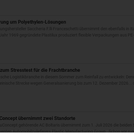
erung um Polyethylen-Lösungen
ungshersteller Saccheria F.lli Franceschetti übernimmt den ebenfalls in It
m Jahr 1969 gegründete Plastilux produziert flexible Verpackungen aus PE-
zum Stresstest für die Frachtbranche
utsche Logistikbranche in diesem Sommer zum Reinfall zu entwickeln: Den
heinische Strecke wegen Generalsanierung bis zum 12. Dezember 2026...
uConcept übernimmt zwei Standorte
luConcept gehörende AC Boltaris übernimmt zum 1. Juli 2026 die beiden
enten Automobilzulieferers Plastic Manufacturing Group . Schon vor run