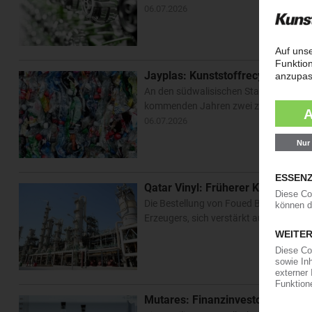
06.07.2026
Jayplas: Kunststoffrecycler plan
An den südwalisischen Standorten Trede
kommenden Jahren zwei zusätzliche Werk
06.07.2026
Qatar Vinyl: Früherer Kem-One-
Die Bestellung von Foued Bahri zum Gl
Erzeugers, sich verstärkt auf das inte
Mutares: Finanzinvestor kauft A