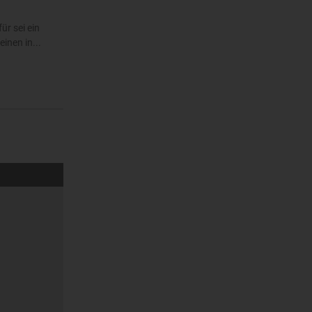
r sei ein
inen in...