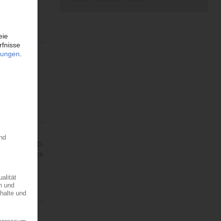
n den beiden
ie...
ionen des PVC-
 –...
06.07.2026