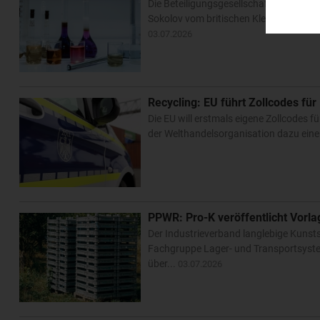
Die Beteiligungsgesellschaft Mutares
Sokolov vom britischen Klebemittelspe
03.07.2026
Recycling: EU führt Zollcodes für
Die EU will erstmals eigene Zollcodes 
der Welthandelsorganisation dazu ein
PPWR: Pro-K veröffentlicht Vorla
Der Industrieverband langlebige Kuns
Fachgruppe Lager- und Transportsyste
über...
03.07.2026