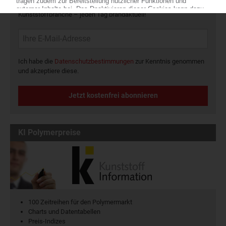
Die wichtigsten Nachrichten und Neuigkeiten aus der
Kunststoffbranche – jeden Tag brandaktuell!
Ich habe die
Datenschutzbestimmungen
zur Kenntnis genommen
und akzeptiere diese.
Jetzt kostenfrei abonnieren
KI Polymerpreise
100 Zeitreihen für den Polymermarkt
Charts und Datentabellen
Preis-Indizes