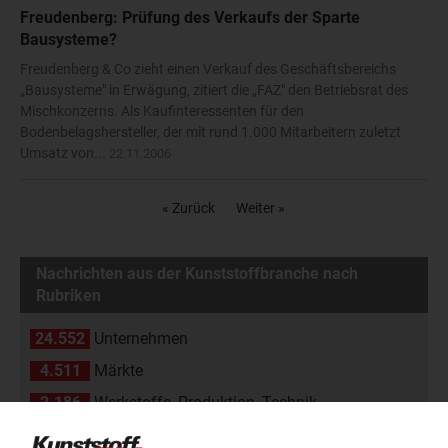
Freudenberg: Prüfung des Verkaufs der Sparte
Bausysteme?
Freudenberg & Co zieht einen Verkauf des Geschäftsbereichs
„Bausysteme" in Erwägung, zitiert die „FAZ" den Betriebsrat des
Mischkonzerns. Als Kaufinteressenten für den
Bodenbelagshersteller, der mit rund 1.000 Mitarbeitern zuletzt
Umsatz von...
22.11.2006
« Zurück
Weiter »
Nachrichten aus der Kunststoffbranche nach
Rubriken
24.552
Unternehmen
4.511
Märkte
2.186
Werkstoffe, Produktion, Technik
108
Management