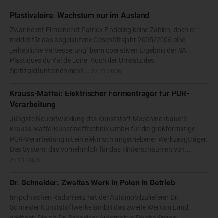
Plastivaloire: Wachstum nur im Ausland
Zwar nennt Firmenchef Patrick Findeling keine Zahlen, doch er
meldet für das abgelaufene Geschäftsjahr 2005/2006 eine
„erhebliche Verbesserung" beim operativen Ergebnis der SA
Plastiques du Val de Loire. Auch der Umsatz des
Spritzgießunternehmens...
27.11.2006
Krauss-Maffei: Elektrischer Formenträger für PUR-
Verarbeitung
Jüngste Neuentwicklung des Kunststoff-Maschinenbauers
Krauss-Maffei Kunststofftechnik GmbH für die großformatige
PUR-Verarbeitung ist ein elektrisch angetriebener Werkzeugträger.
Das System, das vornehmlich für das Hinterschäumen von...
27.11.2006
Dr. Schneider: Zweites Werk in Polen in Betrieb
Im polnischen Radomierz hat der Automobilzulieferer Dr.
Schneider Kunststoffwerke GmbH das zweite Werk im Land
eröffnet. Die als Dr. Schneider Automotive Polska Spzoo