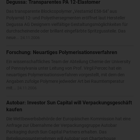
Degussa: Transparentes PA 12-Elastomer
Das transparente Blockcopolymer „Vestamid E58-S4" aus
Polyamid 12- und Polyethersegmenten eröffnet laut Hersteller
Degussa AG Designern vielfältige Gestaltungsmöglichkeiten für
durchscheinende oder brillant eingefärbte Spritzgussteile. Das
neue...
24.11.2006
Forschung: Neuartiges Polymerisationsverfahren
Ein wissenschaftliches Team der Abteilung Chemie der University
of Pennsylvania unter Leitung von Prof. Virgil Percec hat ein
neuartiges Polymerisationsverfahren vorgestellt, mit dem den
Angaben zufolge Polymere jedweder Art bei Raumtemperatur
mit...
24.11.2006
Autobar: Investor Sun Capital will Verpackungsgeschäft
kaufen
Die Wettbewerbsbehörde der Europäischen Kommission hat eine
Anfrage zur Übernahme der Verpackungsgruppe Autobar
Packaging durch Sun Capital Partners erhalten. Das
Beteiligungsunternehmen will Autobar von Charterhouse