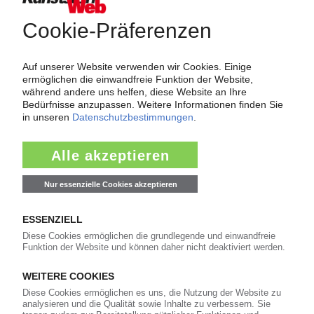
2.174
Namen und Köpfe
1.839
Branche
811
Veranstaltungen
11
Kommentare
42
Interviews
16
In eigener Sache
Newsletter