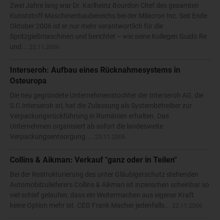
Zwei Jahre lang war Dr. Karlheinz Bourdon Chef des gesamten
Kunststoff-Maschinenbaubereichs bei der Milacron Inc. Seit Ende
Oktober 2006 ist er nur mehr verantwortlich für die
Spritzgießmaschinen und berichtet – wie seine Kollegen Guido Re
und...
23.11.2006
Interseroh: Aufbau eines Rücknahmesystems in
Osteuropa
Die neu gegründete Unternehmenstochter der Interseroh AG, die
S.C.Interseroh srl, hat die Zulassung als Systembetreiber zur
Verpackungsrückführung in Rumänien erhalten. Das
Unternehmen organisiert ab sofort die landesweite
Verpackungsentsorgung....
23.11.2006
Collins & Aikman: Verkauf "ganz oder in Teilen"
Bei der Restrukturierung des unter Gläubigerschutz stehenden
Automobilzulieferers Collins & Aikman ist inzwischen scheinbar so
viel schief gelaufen, dass ein Weitermachen aus eigener Kraft
keine Option mehr ist. CEO Frank Macher jedenfalls...
22.11.2006