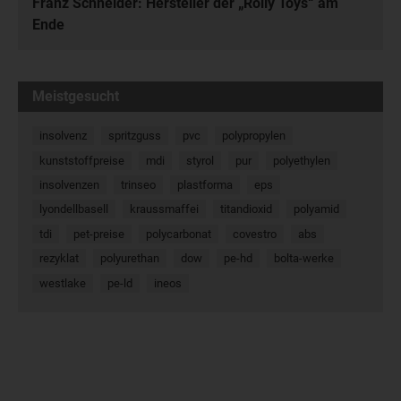
Franz Schneider: Hersteller der „Rolly Toys“ am
Ende
Meistgesucht
insolvenz
spritzguss
pvc
polypropylen
kunststoffpreise
mdi
styrol
pur
polyethylen
insolvenzen
trinseo
plastforma
eps
lyondellbasell
kraussmaffei
titandioxid
polyamid
tdi
pet-preise
polycarbonat
covestro
abs
rezyklat
polyurethan
dow
pe-hd
bolta-werke
westlake
pe-ld
ineos