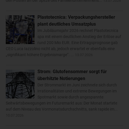
den Posten an der Spitze des Familienunternehmens...
13.07.2026
Plastotecnica: Verpackungshersteller
plant deutliches Umsatzplus
Im Jubiläumsjahr 2026 rechnet Plastotecnica
spa mit einem deutlichen Anstieg der Erlöse auf
rund 200 Mio EUR. Eine Ertragsprognose gab
CEO Luca Iazzolino nicht ab, jedoch erwartet er ebenfalls eine
„signifikant höhere Ergebnismarge“. ...
13.07.2026
Strom: Glutofensommer sorgt für
überhitzte Notierungen
Der Strommarkt im Juni zeichnete sich durch
Irrationalitäten und extreme Bewegungen im
Spotmarkt sowie durch angespannte
Seitwärtsbewegungen im Futuremarkt aus: Der Monat startete
auf dem Niveau des Vormonatsdurchschnitts, sank rapide im...
10.07.2026