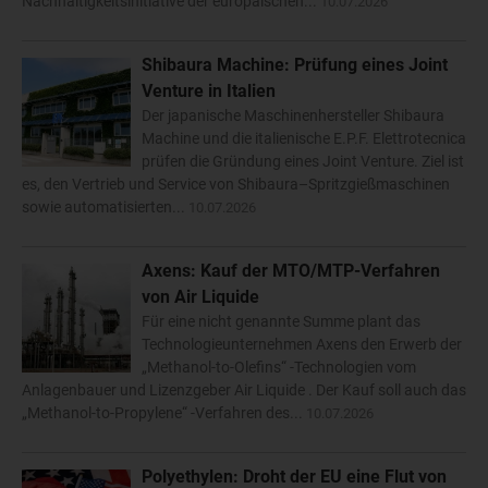
Nachhaltigkeitsinitiative der europäischen...
10.07.2026
Shibaura Machine: Prüfung eines Joint
Venture in Italien
Der japanische Maschinenhersteller Shibaura
Machine und die italienische E.P.F. Elettrotecnica
prüfen die Gründung eines Joint Venture. Ziel ist
es, den Vertrieb und Service von Shibaura–Spritzgießmaschinen
sowie automatisierten...
10.07.2026
Axens: Kauf der MTO/MTP-Verfahren
von Air Liquide
Für eine nicht genannte Summe plant das
Technologieunternehmen Axens den Erwerb der
„Methanol-to-Olefins“ -Technologien vom
Anlagenbauer und Lizenzgeber Air Liquide . Der Kauf soll auch das
„Methanol-to-Propylene“ -Verfahren des...
10.07.2026
Polyethylen: Droht der EU eine Flut von