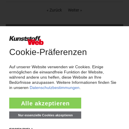
« Zurück
Weiter »
Nachrichten aus der Kunststoffbranche nach
Rubriken
24.552
Unternehmen
4.511
Märkte
2.186
Werkstoffe, Produktion, Technik
108
Management
2.174
Namen und Köpfe
1.839
Branche
811
Veranstaltungen
11
Kommentare
42
Interviews