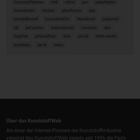
kunststoffpreise
mdi
styrol
pur
polyethylen
insolvenzen
trinseo
plastforma
eps
lyondellbasell
kraussmaffei
titandioxid
polyamid
tdi
pet-preise
polycarbonat
covestro
abs
rezyklat
polyurethan
dow
pe-hd
bolta-werke
westlake
pe-ld
ineos
Über das KunststoffWeb
Als einer der Internet-Pioniere der Kunststoffindustrie
versorgt das KunststoffWeb bereits seit 1996 die Fach-