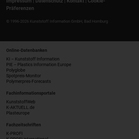
Impressum
|
Datenschutz
|
Kontakt
|
Cookie-
Präferenzen
© 1996-2026 Kunststoff Information GmbH, Bad Homburg
Online-Datenbanken
KI – Kunststoff Information
PIE – Plastics Information Europe
Polyglobe
Spotpreis-Monitor
Polymerpres-Forecasts
Fachinformationsportale
KunststoffWeb
K-AKTUELL.de
Plasteurope
Fachzeitschriften
K-PROFI