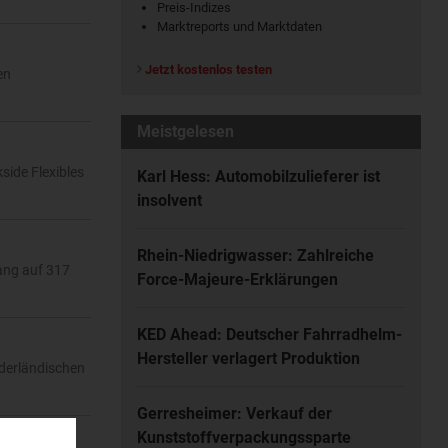
Preis-Indizes
Marktreports und Marktdaten
Jetzt kostenlos testen
en
Meistgelesen
side Flexibles
Karl Hess: Automobilzulieferer ist
insolvent
Rhein-Niedrigwasser: Zahlreiche
ang auf 317
Force-Majeure-Erklärungen
KED Ahead: Deutscher Fahrradhelm-
Hersteller verlagert Produktion
derländischen
Gerresheimer: Verkauf der
Kunststoffverpackungssparte