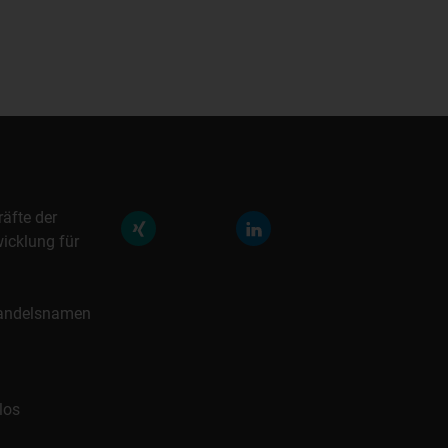
räfte der
icklung für
 Handelsnamen
los