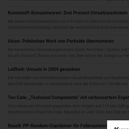
Kunststoff-Konsumwaren: Drei Prozent Umsatzwachstum 
Mit einem Umsatzwachstum von 3 Prozent in 2004 hat die Kunststof
Aufwärtstrend bestätigt, berichtet der wöchentliche Branchendienst
Alcan: Polnisches Werk von Parkside übernommen
Der kanadische Verpackungskonzern Alcan, Montreal / Quebec, hat vo
SA am Standort Zlotów erworben. Die Übernahme der Anlage zur Her
Leifheit: Umsatz in 2004 gesunken
Der Hersteller von nichtelektrischen Haushaltsartikeln und Badez
Mio EUR hinnehmen. In Deutschland sank der Erlös von 139 Mio auf 13
Ten Cate: „Technical Components" mit verbessertem Erge
Trotz eines um 4 Prozent gegenüber dem Vorjahr auf 179 Mio EUR 
Mischkonzerns Royal Ten Cate, Nijverdal, im Jahr 2004 das Ebit um 
Basell: PP-Random-Copolymer für Folienanwendung