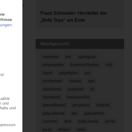
 Das Material
Franz Schneider: Hersteller der
„Rolly Toys“ am Ende
ndienst
Meistgesucht
insolvenz
pvc
spritzguss
isono
polypropylen
kunststoffpreise
mdi
styrol
polyethylen
pur
insolvenzen
trinseo
eps
plastforma
polyamid
tdi
titandioxid
kraussmaffei
lyondellbasell
pet-preise
rezyklat
polycarbonat
abs
polyurethan
, die
covestro
dow
bolta-werke
pe-hd
pe-ld
ethylen
hella