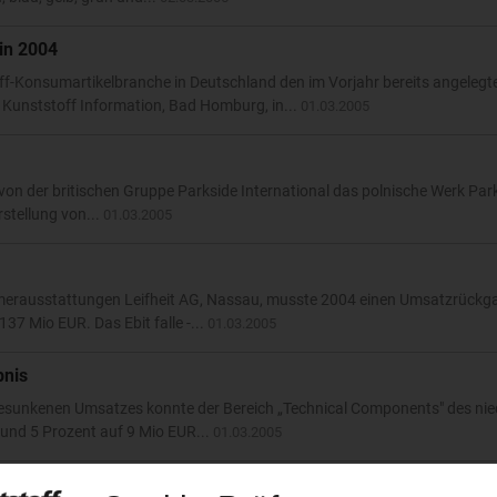
in 2004
f-Konsumartikelbranche in Deutschland den im Vorjahr bereits angelegt
 Kunststoff Information, Bad Homburg, in...
01.03.2005
n der britischen Gruppe Parkside International das polnische Werk Park
stellung von...
01.03.2005
immerausstattungen Leifheit AG, Nassau, musste 2004 einen Umsatzrückg
7 Mio EUR. Das Ebit falle -...
01.03.2005
bnis
gesunkenen Umsatzes konnte der Bereich „Technical Components" des nie
rund 5 Prozent auf 9 Mio EUR...
01.03.2005