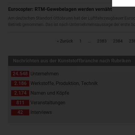
Eurocopter: RTM-Gewebelagen werden vernäht
Am deutschen Standort Ottobrunn hat der Luftfahrzeugbauer Euro
Betrieb genommen. Das ist nach Unternehmensaussage der erste Sch
« Zurück
1
2383
2384
23
Nachrichten aus der Kunststoffbranche nach Rubriken
24.548
Unternehmen
2.186
Werkstoffe, Produktion, Technik
2.174
Namen und Köpfe
811
Veranstaltungen
42
Interviews