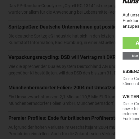
Das PP-Random-Copolymer „Clyrell RC 1314" ist die jüngste Entwickl
wurde vor allem für die Anwendung bei Lebensmittel-Verpackungsfoli
Spritzgießen: Deutsche Unternehmen gut positioniert
Die deutsche Spritzgieß-Industrie hat sich in den letzten Jahren im
Kunststoff Information, Bad Homburg, in einer aktuellen Veröffentli
Verpackungsrecycling: DSD will Vertrag mit DKR nicht ver
Wie die Sprecher der Duales System Deutschland AG und der Deutsche
gegenüber KI bestätigten, will das DSD den bis zum 31. Dezember 2
Münchenbernsdorfer Folien: 2004 mit Umsatzplus
Ein Umsatzwachstum von 2,1 Mio auf 10,5 Mio EUR kann die auf die
Münchenbernsdorfer Folien GmbH, Münchenbernsdorf, für das Gesch
Premier Profiles: Ende für britischen Profilhersteller
Aufgrund der hohen Verluste im Geschäftsjahr 2004 muss der britisc
Produktion einstellen. Auch für die Zukunft seien Verluste vorhersehb