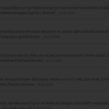
Kapazitäten zur Konfektionierung von Technischen Kunststoffen in Asie
fektionierungsanlage für „Ultramid"...
02.03.2005
-Maffei Kunststofftechnik, München, im Januar 2005 in Mexiko eröffnet.
ersorgung zu gewährleisten....
02.03.2005
te Components AG, Ried, will mit der Austrian Research Centers GmbH, S
sprechende Pläne wurden dem...
02.03.2005
ee, im Geschäftsjahr 2004 einen Umsatz von 201,7 Mio GBP erzielt, 5 Pr
te „Plastics" als einer...
02.03.2005
pan, hat eine neue Type in der Reihe der farbigen "Arpro"-EPP vorgestellt
 blau, gelb, grün und...
02.03.2005