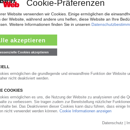
ung des europäischen Polyolefin-Riesen Basell, Hoofddorp / Niederlande.
en konzipiert und soll außer...
01.03.2005
 eruopäischen Vergleich sehr gut behauptet. Wie der wöchentliche Branche
chung auf Basis von Studien der...
28.02.2005
längern
n Gesellschaft für Kunststoff-Recycling mbH, beide mit Sitz in Köln, un
005 laufenden Garantiegeber-Vertrag...
28.02.2005
 Herstellung von PE-Folien für Verpackungsanwendungen spezialisierte
äftsjahr 2004 melden. Möglich wurde diese Steigerung...
28.02.2005
he Hersteller von uPVC-Profilen Premier Profiles, Warmsworth, Doncaster
ar, begründet die...
28.02.2005