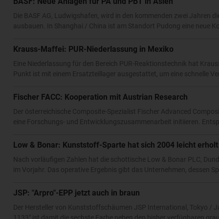
BASF: Neue Anlagen für PA und PBT in Asien
Die BASF AG, Ludwigshafen, wird in den kommenden zwei Jahren die 
ausbauen. In Shanghai / China ist am Standort Pudong eine neue Kon
Krauss-Maffei: PUR-Niederlassung in Mexiko
Eine Niederlassung für den Bereich PUR-Reaktionstechnik hat Krauss
Punkt ist mit einem Ersatzteillager ausgestattet, um eine schnelle V
Fischer FACC: Kooperation mit Austrian Research
Der österreichische Composite-Spezialist Fischer Advanced Composi
eine Forschungs- und Entwicklungszusammenarbeit initiieren. Ent
Low & Bonar: Kunststoff-Sparte hat sich 2004 leicht erholt
Nach vorläufigen Zahlen hat die schottische Low & Bonar PLC, Dund
im Vorjahr. Das operative Ergebnis gibt das Unternehmen, dessen Spar
JSP: "Arpro"-EPP jetzt auch in braun
Der Hersteller von Kunststoffschäumen JSP International, Tokyo / Ja
1133" ist damit die sechste Farbe neben den bisher verfügbaren grau,