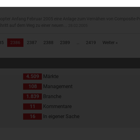
copter Anfang Februar 2005 eine Anlage zum Vernähen von Composite-P
ritt auf dem Weg zu einer neuen...
28.02.2005
85
2386
2387
2388
2389
2419
Weiter »
4.509
Märkte
108
Management
1.839
Branche
11
Kommentare
16
In eigener Sache