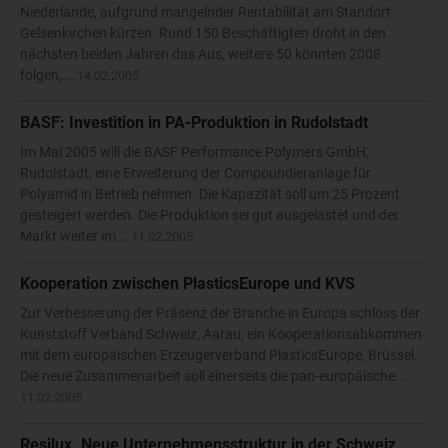
Niederlande, aufgrund mangelnder Rentabilität am Standort
Gelsenkirchen kürzen. Rund 150 Beschäftigten droht in den
nächsten beiden Jahren das Aus, weitere 50 könnten 2008
folgen,...
14.02.2005
BASF: Investition in PA-Produktion in Rudolstadt
Im Mai 2005 will die BASF Performance Polymers GmbH,
Rudolstadt, eine Erweiterung der Compoundieranlage für
Polyamid in Betrieb nehmen. Die Kapazität soll um 25 Prozent
gesteigert werden. Die Produktion sei gut ausgelastet und der
Markt weiter im...
11.02.2005
Kooperation zwischen PlasticsEurope und KVS
Zur Verbesserung der Präsenz der Branche in Europa schloss der
Kunststoff Verband Schweiz, Aarau, ein Kooperationsabkommen
mit dem europäischen Erzeugerverband PlasticsEurope, Brüssel.
Die neue Zusammenarbeit soll einerseits die pan-europäische...
11.02.2005
Resilux. Neue Unternehmensstruktur in der Schweiz