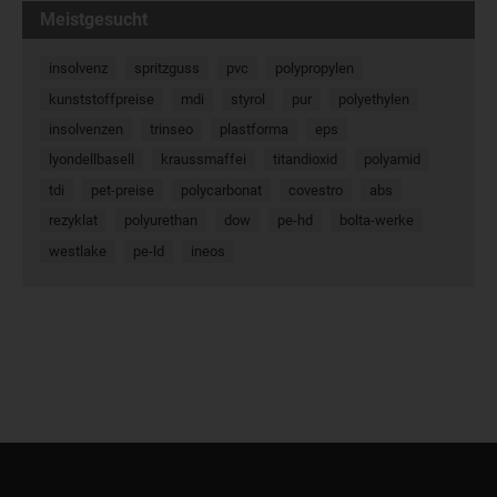
Meistgesucht
insolvenz
spritzguss
pvc
polypropylen
kunststoffpreise
mdi
styrol
pur
polyethylen
insolvenzen
trinseo
plastforma
eps
lyondellbasell
kraussmaffei
titandioxid
polyamid
tdi
pet-preise
polycarbonat
covestro
abs
rezyklat
polyurethan
dow
pe-hd
bolta-werke
westlake
pe-ld
ineos