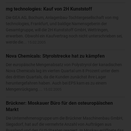
mg technologies: Kauf von 2H Kunststoff
Die GEA AG, Bochum, Anlagenbau-Tochtergesellschaft von mg
technologies, Frankfurt, und baldige Namensgeberin der
Gesamtgruppe, will die 2H Kunststoff GmbH, Wettringen,
erwerben. Obwohl ein Kaufvertrag noch nicht unterschrieben sei,
werde die...
15.02.2005
Nova Chemicals: Styrolstrecke hat zu kämpfen
Der europäische Mengenabsatz von Polystryrol der kanadischen
Nova Chemicals lag im vierten Quartal um 8 Prozent unter dem
des dritten Quartals, da die Kunden zunächst ihre Lager
heruntergefahren haben. Auch bei EPS kam es zu einem
Mengenrückgang....
15.02.2005
Brückner: Moskauer Büro für den osteuropäischen
Markt
Die Unternehmensgruppe um die Brückner Maschinenbau GmbH,
Siegsdorf, hat auf die vermehrte Anzahl von Aufträgen aus
Russland und den GUS-Staaten reagiert. In Moskau eröffnete das