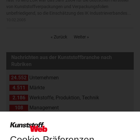
fast 10 Mrd EUR war das Jahr 2004 für die deutschen Hersteller
von Kunststoffverpackungen und Verpackungsfolien
unbefriedigend, so die Einschätzung des IK Industrieverbandes...
10.02.2005
« Zurück
Weiter »
Nachrichten aus der Kunststoffbranche nach
Rubriken
24.552
Unternehmen
4.511
Märkte
2.186
Werkstoffe, Produktion, Technik
108
Management
2.174
Namen und Köpfe
1.839
Branche
811
Veranstaltungen