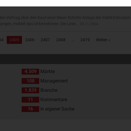
en Vertrag über den Kauf einer Neun-Schicht-Anlage der Kiefel Extrusio
ngen, meldet das Unternehmen. Die Linie...
30.11.2004
04
2405
2406
2407
2408
2419
Weiter »
4.509
Märkte
108
Management
1.839
Branche
11
Kommentare
16
In eigener Sache