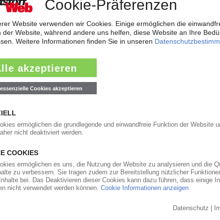
l vorbehaltlich der Zustimmung der Kartellbehörden das Geschäft der bri
schen Baustoffkonzern Etex...
30.11.2004
er
ie Kunststofftechnik ist im ersten Halbjahr 2004 um 4,4 Prozent gegen
weiter gut, während die Inlandsgeschäfte...
30.11.2004
reen lione, Gronau, auf eigenem Gelände eine Hochregalanlage mit 150 m 
onau. Ab dem 1. August 2004...
30.11.2004
ellschaft von Akro-Plastic, Niederzissen, in Betrieb genommen. Die offizie
hanghai soll im Januar...
30.11.2004
rnisierung der CAE-Anlage im Chemiepark Dormagen investiert. Nun nimmt
 auf. In diesem Bereich wurden...
30.11.2004