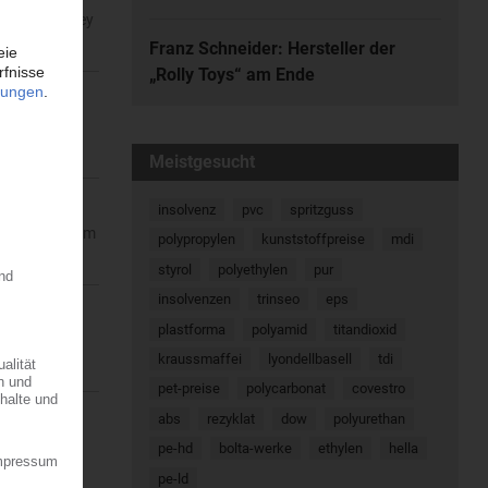
tischen Marley
Franz Schneider: Hersteller der
„Rolly Toys“ am Ende
über dem
Meistgesucht
insolvenz
pvc
spritzguss
Länge und 18 m
polypropylen
kunststoffpreise
mdi
styrol
polyethylen
pur
insolvenzen
trinseo
eps
plastforma
polyamid
titandioxid
lle Eröffnung
kraussmaffei
lyondellbasell
tdi
pet-preise
polycarbonat
covestro
abs
rezyklat
dow
polyurethan
 die Lanxess
pe-hd
bolta-werke
ethylen
hella
pe-ld