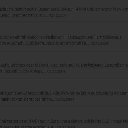
ötzingen, gehört seit 1. Dezember 2004 zur 14 Mrd USD schweren New Yo
zunächst geforderten 700...
02.12.2004
europaweit führenden Hersteller von Halbzeugen und Fertigteilen aus
nten Automobil-Zuliefergruppe Peguform GmbH &...
02.12.2004
ufig Batches oder Material wechseln und Teile in kleineren Losgrößen her
lt. Kernstück der Anlage,...
02.12.2004
rlagert zum Jahresende 2004 die Aktivitäten der Niederlassung Rahden
l nach Höxter. Kerngeschäft in...
02.12.2004
olycarbonat und MDI nur in Zuteilung geliefert, schilderte CEO Hagen N
 AG in der letzten Woche. TDI...
01.12.2004