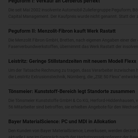
Peguform I: Verkauf an Cerberus perfekt
Die seit Mai 2002 insolvente Automobil-Zuliefergruppe Peguform, B
Capital Management. Der Kaufpreis wurde nicht genannt. Statt der 
Peguform II: Menzolit-Fibron kauft Werk Rastatt
Die Menzolit Fibron GmbH, Bretten, nach eigenen Angaben einer der 
Faserverbundwerkstoffen, übernimmt das Werk Rastatt der insolve
Leistritz: Geringe Stillstandzeiten mit neuem Modell Flexx
Um der Tatsache Rechnung zu tragen, dass Verarbeiter inzwischen hä
die Leistritz Extrusionstechnik, Nürnberg, die „ZSE 50 Flexx" entwicke
Tönsmeier: Kunststoff-Bereich legt Standorte zusammen
Die Tönsmeier Kunststoffe GmbH & Co KG, Herford-Hiddenhausen, ve
56 Mitarbeiter sind betroffen, sie erhielten Angebote für den Wechse
Bayer MaterialScience: PC und MDI in Allokation
Den Kunden von Bayer MaterialScience, Leverkusen, werden derzeit P
aktuelle Lage im Gespräch nach der Herbstpressekonferenz der Bayer