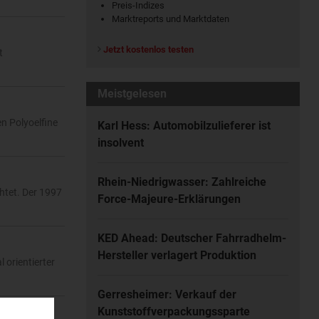
Preis-Indizes
Marktreports und Marktdaten
Jetzt kostenlos testen
t
Meistgelesen
en Polyoelfine
Karl Hess: Automobilzulieferer ist
insolvent
Rhein-Niedrigwasser: Zahlreiche
htet. Der 1997
Force-Majeure-Erklärungen
KED Ahead: Deutscher Fahrradhelm-
Hersteller verlagert Produktion
 orientierter
Gerresheimer: Verkauf der
Kunststoffverpackungssparte