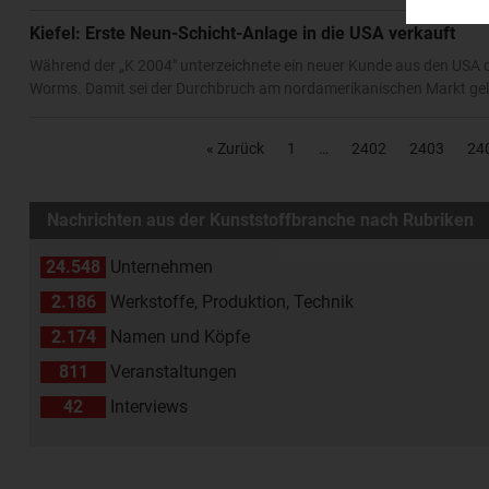
Kiefel: Erste Neun-Schicht-Anlage in die USA verkauft
Während der „K 2004" unterzeichnete ein neuer Kunde aus den USA d
Worms. Damit sei der Durchbruch am nordamerikanischen Markt gelu
« Zurück
1
2402
2403
24
Nachrichten aus der Kunststoffbranche nach Rubriken
24.548
Unternehmen
2.186
Werkstoffe, Produktion, Technik
2.174
Namen und Köpfe
811
Veranstaltungen
42
Interviews