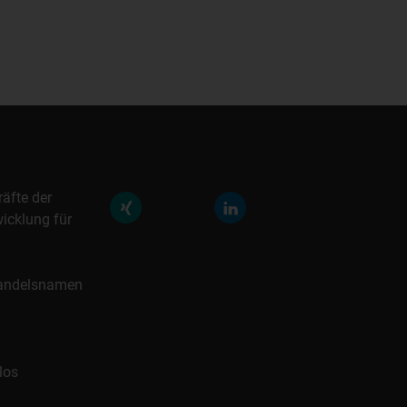
räfte der
icklung für
 Handelsnamen
los