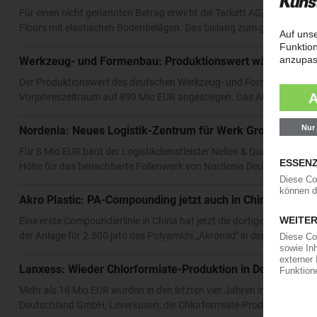
Für einen nicht genannten Betrag erwirbt die Tarkett AG, Frankentha
Floors mit elastischen Bodenbelägen. Das bislang zum großen belgi
Werkzeug- und Formenbau: Produktionswert wächst weit
Der Produktionswert des deutschen Werkzeug- und Formenbaus für d
Vorjahreszeitraum auf 899 Mio EUR angestiegen. Das Ausland buche 
Nordenia: Neues Logistik-Zentrum für Werk Gronau
Für 8 Mio EUR baut der Logistikdienstleister Nellen & Quack The G
Höhe für das benachbarte Folienwerk von Nordenia Deutschland Gr
Akro Plastic: PA-Compounding jetzt auch in China
Eine erste Compoundierlinie in China hat jetzt die dortige Tochterges
der Anlage für 2.500 jato des Polyamids „Akromid" in der Nähe von S
Lanxess: Wieder Chlorformiate-Produktion in Dormagen
Mehr als 16 Mio EUR wurden in den letzten vier Jahren in die Mode
Deutschland GmbH, Leverkusen, die Chlorformiate-Produktion wieder