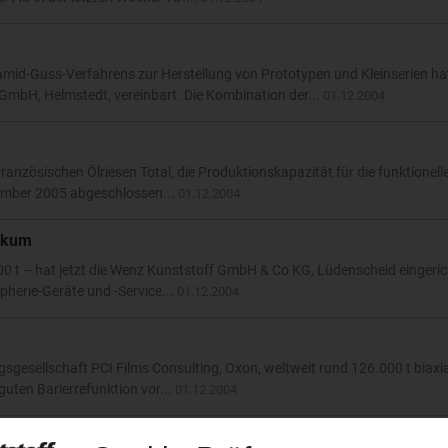
id-Guss-Verfahrens zur Herstellung von Prototypen und Kleinserien ha
mbH, Helmstedt, vereinbart. Die Kombination der...
01.12.2004
ranzösischen Ölriesen Total, die Produktionskapazität für die funktionell
zember 2005 abgeschlossen...
01.12.2004
nikum
00 t – hat jetzt die Wenz Kunststoff GmbH & Co KG, Lüdenscheid eingeric
herie-Geräte und -Service...
01.12.2004
esellschaft PCI Films Consulting, Oxon, weltweit rund 126.000 t biaxial
guten Barierrefunktion vor...
01.12.2004