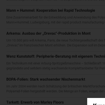
Mann + Hummel: Kooperation bei Rapid Technologie
Eine Zusammenarbeit für die Entwicklung und Anwendung des Polyam
Mann+Hummel, Ludwigsburg, mit der rapid product manufacturing G
Arkema: Ausbau der „Orevac"-Produktion in Mont
Um 10.000 jato will Arkema, Paris, die neue Tochtergesellschaft des f
„Orevac" im französischen Mont erhöhen. Die Expansion soll im De
Wenz Kunststoff: Peripherie-Beratung mit eigenem Tech
Ein Technikum mit einer Arburg-Spritzgießmaschine – Schließkraft 1
gegründete und seitdem stetig wachsende Komplettanbieter für Perip
BOPA-Folien: Stark wachsender Nischenmarkt
Im Jahr 2004 werden nach Schätzung der britischen Marktforschungsg
Polyamid-Folien hergestellt werden. Die Menge an Folien, wegen der 
Tarkett: Erwerb von Marley Floors