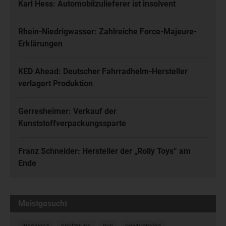
Karl Hess: Automobilzulieferer ist insolvent
Rhein-Niedrigwasser: Zahlreiche Force-Majeure-
Erklärungen
KED Ahead: Deutscher Fahrradhelm-Hersteller
verlagert Produktion
Gerresheimer: Verkauf der
Kunststoffverpackungssparte
Franz Schneider: Hersteller der „Rolly Toys“ am
Ende
Meistgesucht
insolvenz
spritzguss
pvc
polypropylen