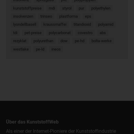
kunststoffpreise
mdi
styrol
pur
polyethylen
insolvenzen
trinseo
plastforma
eps
lyondellbasell
kraussmaffei
titandioxid
polyamid
tdi
pet-preise
polycarbonat
covestro
abs
rezyklat
polyurethan
dow
pe-hd
bolta-werke
westlake
pe-ld
ineos
Über das KunststoffWeb
Als einer der Internet-Pioniere der Kunststoffindustrie