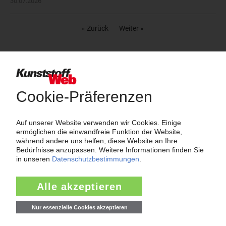
30.07.2026
« Zurück
Weiter »
Nachrichten aus der Kunststoffbranche nach
Rubriken
24.552
Unternehmen
4.511
Märkte
2.186
Werkstoffe, Produktion, Technik
108
Management
2.174
Namen und Köpfe
1.839
Branche
811
Veranstaltungen
11
Kommentare
42
Interviews