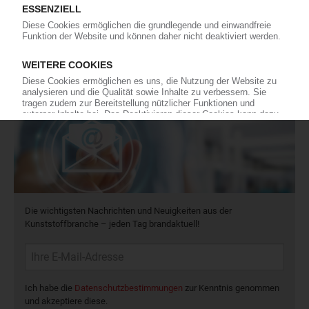
16
In eigener Sache
Newsletter
Die wichtigsten Nachrichten und Neuigkeiten aus der
Kunststoffbranche – jeden Tag brandaktuell!
Ich habe die
Datenschutzbestimmungen
zur Kenntnis genommen
und akzeptiere diese.