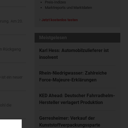
Preis-Indizes
Marktreports und Marktdaten
Jetzt kostenlos testen
erung. Am 20.
Meistgelesen
nen Rückgang
Karl Hess: Automobilzulieferer ist
insolvent
Rhein-Niedrigwasser: Zahlreiche
ist ein neuer
Force-Majeure-Erklärungen
KED Ahead: Deutscher Fahrradhelm-
Hersteller verlagert Produktion
ohl die
Gerresheimer: Verkauf der
Kunststoffverpackungssparte