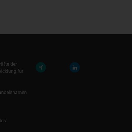
räfte der
icklung für
 Handelsnamen
los