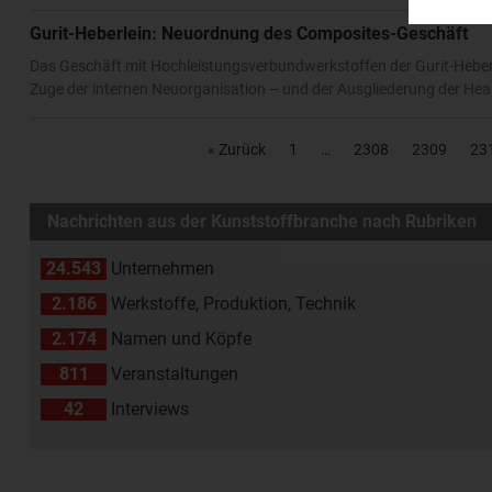
Gurit-Heberlein: Neuordnung des Composites-Geschäft
Das Geschäft mit Hochleistungsverbundwerkstoffen der Gurit-Heberlei
Zuge der internen Neuorganisation – und der Ausgliederung der Healt
« Zurück
1
2308
2309
23
Nachrichten aus der Kunststoffbranche nach Rubriken
24.543
Unternehmen
2.186
Werkstoffe, Produktion, Technik
2.174
Namen und Köpfe
811
Veranstaltungen
42
Interviews