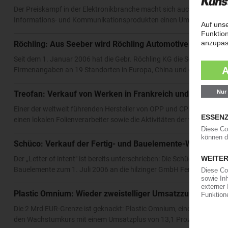
Der Preiskampf in der Elektronikbranche macht sich auch bei LG Elect
Informations- und Kommunikationsprodukten einen Umsatz von rund
Röchling: Aus Seeber wird Röchling Automotive
Seit dem 1. Januar 2006 hat die Gebr. Röchling KG die Seeber-Gesel
Firmenangaben an 19 Standorten in Europa, China und den USA Sy
Treofan: Verkauf von Werken in Frankreich und Australie
Einer der weltweit führenden Hersteller von OPP und CPP-Folien, di
einen lokalen Folienverarbeiter sowie die Aktivitäten der vormaligen 
Schüco: Verkauf der Fertig- und Bauelemente-Werke gepl
Der „Letter of intent" ist bereits unterschrieben: Die Schüco Intern
Bauelemente zum 1. Juli 2006 an die hilzinger GmbH Fenster + Türen
Plastic Omnium: Wieder zweistelliger Umsatzzuwachs
Die 2 Mrd EUR-Grenze ist geknackt: Plastic Omnium, einer der größt
den Wachstumkurs mit einem Umsatzplus von 13,1 Prozent auf 2,05