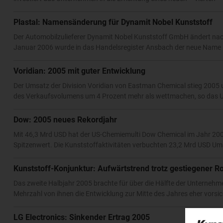
Plastal: Namensänderung für Dynamit Nobel Kunststoff
Der Automobilzulieferer Dynamit Nobel Kunststoff GmbH ändert nac
Januar 2006 wurde in das Handelsregister Ansbach der neue Name 
Voridian: 2005 mit guter Entwicklung
Der Umsatz der Division Voridian von Eastman Chemical stieg 2005
des Verkaufsvolumens um 4 Prozent mehr als wettmachen, so das U
Dow: 2005 neues Rekordjahr
Mit 46,3 Mrd USD hat der US-Chemiemulti Dow Chemical im Jahr 2005
Spitzenwert. Die Kunststoffaktivitäten verbuchten 23,2 Mrd USD Ums
Kunststoff-Konjunktur: Aufwärtstrend trotz gestiegener R
Das zweite Halbjahr 2005 brachte für über die Hälfte der Unterneh
Mehrzahl von ihnen die Entwicklung zur Mitte des Jahres eher vorsich
LG Electronics: Sinkender Ertrag 2005