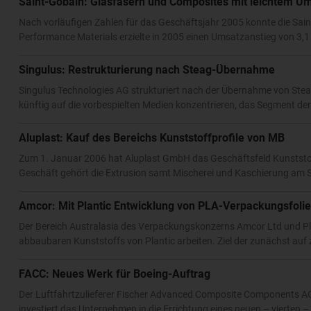
Saint-Gobain: Glasfasern und Composites mit leichtem U
Nach vorläufigen Zahlen für das Geschäftsjahr 2005 konnte die Sai
Performance Materials erzielte in 2005 einen Umsatzanstieg von 3,1
Singulus: Restrukturierung nach Steag-Übernahme
Singulus Technologies AG strukturiert nach der Übernahme von Ste
künftig auf die vorbespielten Medien konzentrieren, das Segment der 
Aluplast: Kauf des Bereichs Kunststoffprofile von MB
Zum 1. Januar 2006 hat Aluplast GmbH das Geschäftsfeld Kunstst
Geschäft gehört die Extrusion samt Mischerei und Kaschierung am St
Amcor: Mit Plantic Entwicklung von PLA-Verpackungsfoli
Der Bereich Australasia des Verpackungskonzerns Amcor Ltd und Pl
abbaubaren Kunststoffs von Plantic arbeiten. Ziel der zunächst auf
FACC: Neues Werk für Boeing-Auftrag
Der Luftfahrtzulieferer Fischer Advanced Composite Components AG 
investiert das Unternehmen in die Errichtung eines neuen – vierten