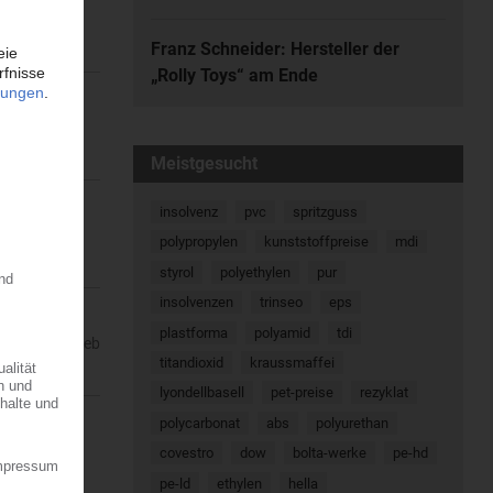
-,
Franz Schneider: Hersteller der
„Rolly Toys“ am Ende
tigt nach
Meistgesucht
insolvenz
pvc
spritzguss
la-Ville an
polypropylen
kunststoffpreise
mdi
styrol
polyethylen
pur
insolvenzen
trinseo
eps
plastforma
polyamid
tdi
ie den Vertrieb
titandioxid
kraussmaffei
lyondellbasell
pet-preise
rezyklat
polycarbonat
abs
polyurethan
e auch 2005
covestro
dow
bolta-werke
pe-hd
pe-ld
ethylen
hella