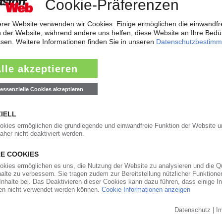
ronics bemerkbar. 2005 erzielte der koreanische Hersteller von Elektronik
 19,7 Mrd EUR, der operative Gewinn lag...
31.01.2006
lschaften zu Röchling Automotive umfirmiert. Die umbenannte Gruppe fer
steme und Komponenten aus...
31.01.2006
n
e Unternehmensgruppe Treofan, verkauft das französische Werk in Mantes-
Shorko Australia Pty....
31.01.2006
ant
ational KG will die Fertigelemente-Werke in Leopoldshöhe und Großkugel sow
 verkaufen. Derzeit...
30.01.2006
en familiengeführten Kunststoff-Verarbeiter Europas und der Welt, konnt
 Mrd EUR fortsetzen. Nach den...
30.01.2006