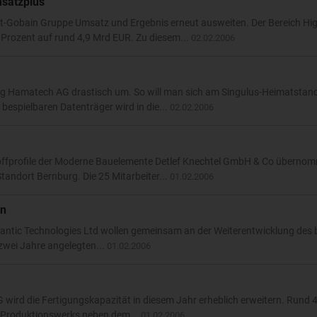
msatzplus
nt-Gobain Gruppe Umsatz und Ergebnis erneut ausweiten. Der Bereich Hi
 Prozent auf rund 4,9 Mrd EUR. Zu diesem...
02.02.2006
ag Hamatech AG drastisch um. So will man sich am Singulus-Heimatstand
bespielbaren Datenträger wird in die...
02.02.2006
offprofile der Moderne Bauelemente Detlef Knechtel GmbH & Co überno
andort Bernburg. Die 25 Mitarbeiter...
01.02.2006
en
antic Technologies Ltd wollen gemeinsam an der Weiterentwicklung des 
 zwei Jahre angelegten...
01.02.2006
wird die Fertigungskapazität in diesem Jahr erheblich erweitern. Rund 
 – Produktionswerks neben dem...
01.02.2006