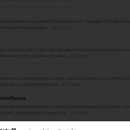
h der Übernahme durch die Plastal AB zum 30. Dezember 2005 die Firmi
Plastal GmbH eingetragen....
01.02.2006
 um 15 Prozent auf 2,5 Mrd USD. Die höheren Verkaufspreise konnten ei
nternehmen. Das operative Ergebnis...
01.02.2006
 einen neue Rekordumsatz erreicht. Auch das Ergebnis von 4,5 Mrd USD 
atz, etwa zu gelichen Teilen aus...
31.01.2006
ohstoffpreise
men in der deutschsprachigen Kunststoff-Branche bessere Geschäfte, obw
tig mit „gleichbleibend" eingeschätzt...
31.01.2006