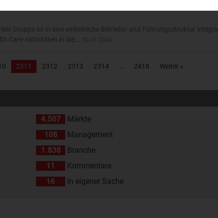
n Gruppe ist in eine einheitliche Betriebs- und Führungsstruktur integri
h Care-Aktivitäten in die...
30.01.2006
10
2311
2312
2313
2314
2418
Weiter »
4.507
Märkte
108
Management
1.838
Branche
11
Kommentare
16
In eigener Sache