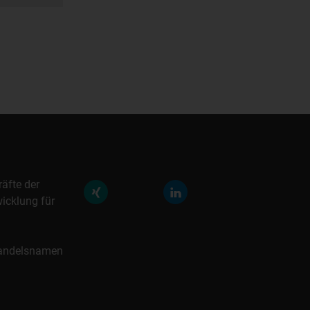
räfte der
icklung für
 Handelsnamen