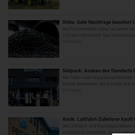
Orbia: Gute Nachfrage beschert
Der PVC-Hersteller Orbia hat seinen 
2,35 Mrd USD erhöht. Das Wachstum se
29.07.2026
Südpack: Ausbau des Standorts 
Der Folien- und Verpackungshersteller S
Betrieb genommen. Nach knapp drei Jah
29.07.2026
Axvik: Luftfahrt-Zulieferer kauf
Der Luftfahrt- und Rüstungszulieferer 
Composites-Verarbeiter, der 120 Mitarbe