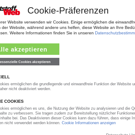
r Verpackungen recycelt
 2025 weiter ausgebaut. Nach dem Jahresbericht des Verpackungskonsor
 Verpackungsabfälle recycelt. Bezogen auf 14,2 Mio t in Verkehr gebrac
ntsorger recycelt PE-HD-Behälter
 Stadt Bilbao hat Agaleus eine erste Linie für das mechanische Recyclin
eingerichtet. Die Investitionssumme wird mit 700.000 EUR angegeben. D
ise bringen die Wende