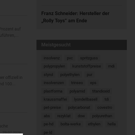
Franz Schneider: Hersteller der
„Rolly Toys“ am Ende
Prozent auf
führen,...
Meistgesucht
insolvenz
pvc
spritzguss
polypropylen
kunststoffpreise
mdi
styrol
polyethylen
pur
 offiziell in
insolvenzen
trinseo
eps
d 100...
plastforma
polyamid
titandioxid
kraussmaffei
lyondellbasell
tdi
pet-preise
polycarbonat
covestro
abs
rezyklat
dow
polyurethan
pe-hd
bolta-werke
ethylen
hella
ische
..
pe-ld
29.07.2026