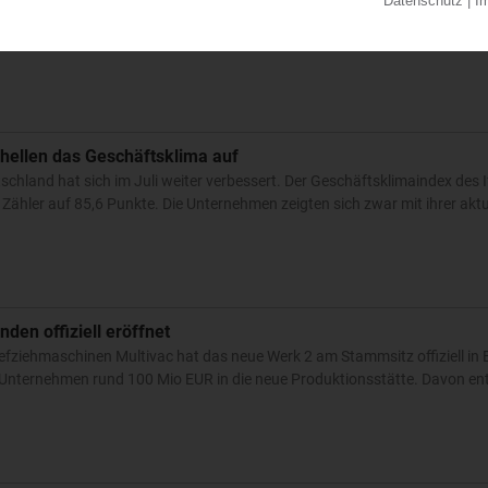
: Für das zweite Quartal 2026 konnte die neue Chefin von Dow Chemical 
emiekonzern steigerte den Umsatz gegenüber dem vergleichbaren Vorja
hellen das Geschäftsklima auf
hland hat sich im Juli weiter verbessert. Der Geschäftsklimaindex des If
hler auf 85,6 Punkte. Die Unternehmen zeigten sich zwar mit ihrer aktue
den offiziell eröffnet
efziehmaschinen Multivac hat das neue Werk 2 am Stammsitz offiziell in 
Unternehmen rund 100 Mio EUR in die neue Produktionsstätte. Davon ent