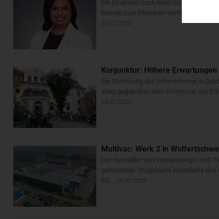
Ein Einstand nach Maß für Karen Carter
Wende zum Besseren vermelden. Der Ch
28.07.2026
Konjunktur: Höhere Erwartungen 
Die Stimmung der Unternehmen in Deutsc
stieg gegenüber dem Vormonat um 0,9 Zä
28.07.2026
Multivac: Werk 2 in Wolfertschwen
Der Hersteller von Verpackungs- und Ti
genommen. Insgesamt investierte das 
60...
28.07.2026