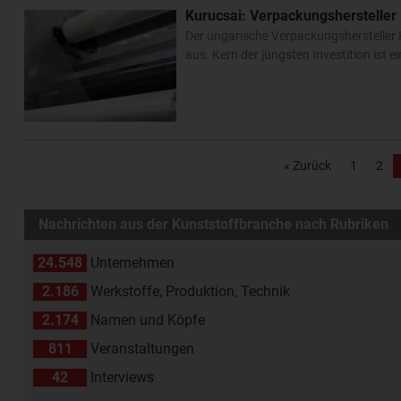
Kurucsai: Verpackungshersteller i
Der ungarische Verpackungshersteller K
aus. Kern der jüngsten Investition ist 
« Zurück
1
2
Nachrichten aus der Kunststoffbranche nach Rubriken
24.548
Unternehmen
2.186
Werkstoffe, Produktion, Technik
2.174
Namen und Köpfe
811
Veranstaltungen
42
Interviews