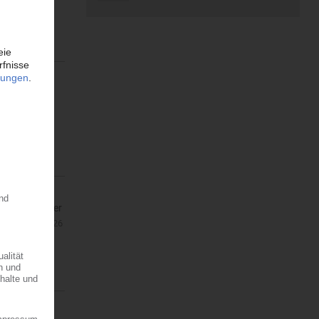
tiums Conai
hte...
g formstabiler
ie...
29.07.2026