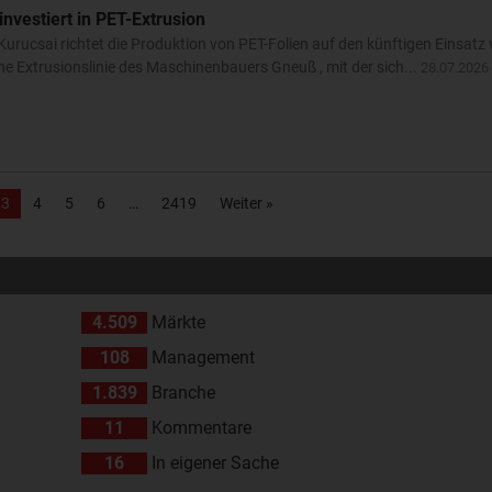
nvestiert in PET-Extrusion
urucsai richtet die Produktion von PET-Folien auf den künftigen Einsatz
eine Extrusionslinie des Maschinenbauers Gneuß , mit der sich...
28.07.2026
3
4
5
6
2419
Weiter »
4.509
Märkte
108
Management
1.839
Branche
11
Kommentare
16
In eigener Sache