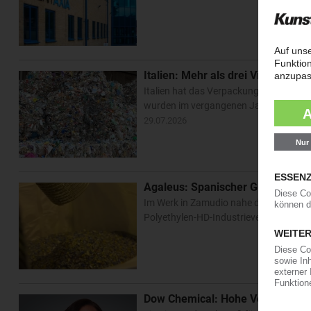
Italien: Mehr als drei Viertel de
Italien hat das Verpackungsrecycling
wurden im vergangenen Jahr 10,97 Mio t
29.07.2026
Agaleus: Spanischer Gefahrgut-E
Im Werk in Zamudio nahe der spanischen
Polyethylen-HD-Industrieverpackungen 
Dow Chemical: Hohe Verkaufspre