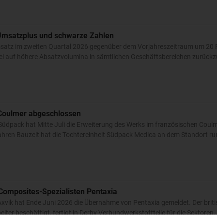
 Umsatzplus und schwarze Zahlen
Umsatz im zweiten Quartal 2026 gegenüber dem Vorjahreszeitraum um 20 
i auf höhere Absatzvolumina in sämtlichen Geschäftsbereichen zurückzu
Coulmer abgeschlossen
üdpack hat Mitte Juli die Erweiterung des Werks im französischen Coulmer
ren Bauzeit hat die Tochtereinheit Südpack Medica an dem Standort run
t Composites-Spezialisten Pentaxia
Axvik hat Ende Juni 2026 die Übernahme von Pentaxia gemeldet. Der brit
iter beschäftigt, fertigt in Derby Verbundwerkstoffteile für die Sektoren.