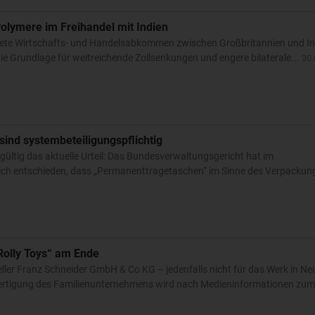
Polymere im Freihandel mit Indien
nete Wirtschafts- und Handelsabkommen zwischen Großbritannien und Ind
 die Grundlage für weitreichende Zollsenkungen und engere bilaterale...
30.
ind systembeteiligungspflichtig
gültig das aktuelle Urteil: Das Bundesverwaltungsgericht hat im
lich entschieden, dass „Permanenttragetaschen“ im Sinne des Verpacku
„Rolly Toys“ am Ende
ller Franz Schneider GmbH & Co KG – jedenfalls nicht für das Werk in N
Fertigung des Familienunternehmens wird nach Medieninformationen zum 