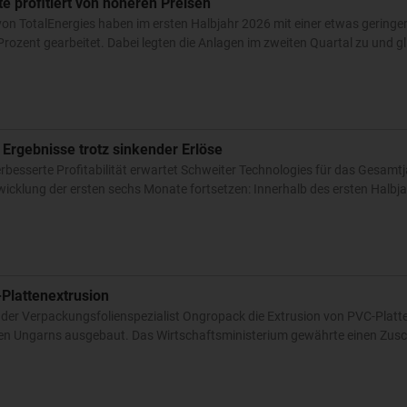
e profitiert von höheren Preisen
von TotalEnergies haben im ersten Halbjahr 2026 mit einer etwas geringe
rozent gearbeitet. Dabei legten die Anlagen im zweiten Quartal zu und gli
Ergebnisse trotz sinkender Erlöse
rbesserte Profitabilität erwartet Schweiter Technologies für das Gesamt
cklung der ersten sechs Monate fortsetzen: Innerhalb des ersten Halbja
Plattenextrusion
der Verpackungsfolienspezialist Ongropack die Extrusion von PVC-Platte
en Ungarns ausgebaut. Das Wirtschaftsministerium gewährte einen Zusc