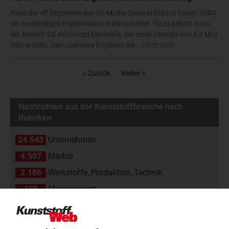
Neun der elf Segmente des US-Multis General Electric haben 2004
ein zweistelliges Ergebnisplus erwirtschaftet. Dazu gehört auch
der Bereich GE Advanced Materials, der einen Umsatz von 8,3 Mrd
USD erzielte. Das operative Ergebnis der...
04.02.2005
« Zurück
Weiter »
Nachrichten aus der Kunststoffbranche nach
Rubriken
24.543
Unternehmen
4.507
Märkte
2.186
Werkstoffe, Produktion, Technik
108
Management
2.174
Namen und Köpfe
1.838
Branche