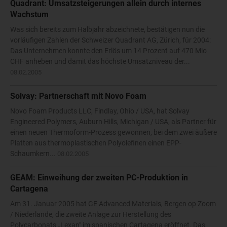
Quadrant: Umsatzsteigerungen allein durch internes
Wachstum
Was sich bereits zum Halbjahr abzeichnete, bestätigen nun die
vorläufigen Zahlen der Schweizer Quadrant AG, Zürich, für 2004:
Das Unternehmen konnte den Erlös um 14 Prozent auf 470 Mio
CHF anheben und damit das höchste Umsatzniveau der...
08.02.2005
Solvay: Partnerschaft mit Novo Foam
Novo Foam Products LLC, Findlay, Ohio / USA, hat Solvay
Engineered Polymers, Auburn Hills, Michigan / USA, als Partner für
einen neuen Thermoform-Prozess gewonnen, bei dem zwei äußere
Platten aus thermoplastischen Polyolefinen einen EPP-
Schaumkern...
08.02.2005
GEAM: Einweihung der zweiten PC-Produktion in
Cartagena
Am 31. Januar 2005 hat GE Advanced Materials, Bergen op Zoom
/ Niederlande, die zweite Anlage zur Herstellung des
Polycarbonats „Lexan" im spanischen Cartagena eröffnet. Das