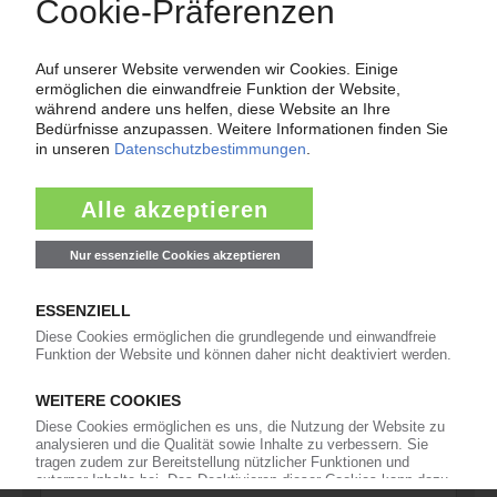
811
Veranstaltungen
11
Kommentare
42
Interviews
16
In eigener Sache
Newsletter
Die wichtigsten Nachrichten und Neuigkeiten aus der
Kunststoffbranche – jeden Tag brandaktuell!