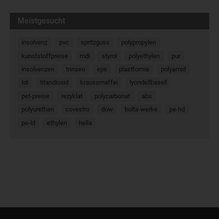
Meistgesucht
insolvenz
pvc
spritzguss
polypropylen
kunststoffpreise
mdi
styrol
polyethylen
pur
insolvenzen
trinseo
eps
plastforma
polyamid
tdi
titandioxid
kraussmaffei
lyondellbasell
pet-preise
rezyklat
polycarbonat
abs
polyurethan
covestro
dow
bolta-werke
pe-hd
pe-ld
ethylen
hella