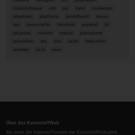
kunststoffpreise
mdi
pur
styrol
insolvenzen
polyethylen
plastforma
lyondellbasell
trinseo
eps
kraussmaffei
titandioxid
polyamid
tdi
pet-preise
covestro
rezyklat
polycarbonat
polyurethan
abs
dow
pe-hd
bolta-werke
westlake
pe-ld
ineos
Über das KunststoffWeb
Als einer der Internet-Pioniere der Kunststoffindustrie