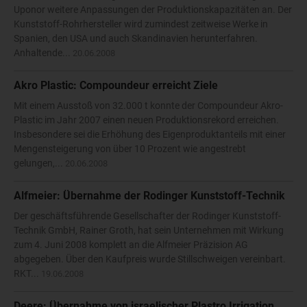
Uponor weitere Anpassungen der Produktionskapazitäten an. Der
Kunststoff-Rohrhersteller wird zumindest zeitweise Werke in
Spanien, den USA und auch Skandinavien herunterfahren.
Anhaltende...
20.06.2008
Akro Plastic: Compoundeur erreicht Ziele
Mit einem Ausstoß von 32.000 t konnte der Compoundeur Akro-
Plastic im Jahr 2007 einen neuen Produktionsrekord erreichen.
Insbesondere sei die Erhöhung des Eigenproduktanteils mit einer
Mengensteigerung von über 10 Prozent wie angestrebt
gelungen,...
20.06.2008
Alfmeier: Übernahme der Rodinger Kunststoff-Technik
Der geschäftsführende Gesellschafter der Rodinger Kunststoff-
Technik GmbH, Rainer Groth, hat sein Unternehmen mit Wirkung
zum 4. Juni 2008 komplett an die Alfmeier Präzision AG
abgegeben. Über den Kaufpreis wurde Stillschweigen vereinbart.
RKT...
19.06.2008
Deere: Übernahme von israelischer Plastro Irrigation