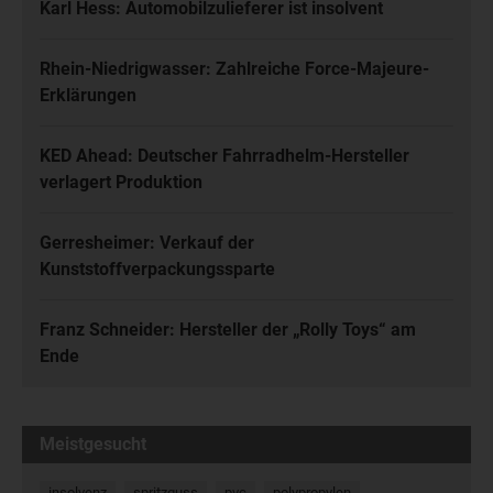
Karl Hess: Automobilzulieferer ist insolvent
Rhein-Niedrigwasser: Zahlreiche Force-Majeure-
Erklärungen
KED Ahead: Deutscher Fahrradhelm-Hersteller
verlagert Produktion
Gerresheimer: Verkauf der
Kunststoffverpackungssparte
Franz Schneider: Hersteller der „Rolly Toys“ am
Ende
Meistgesucht
insolvenz
spritzguss
pvc
polypropylen