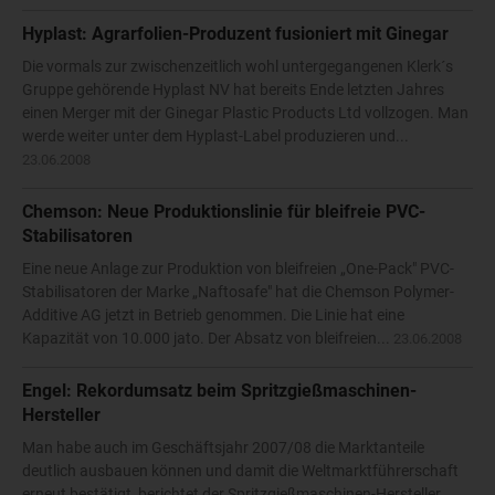
Hyplast: Agrarfolien-Produzent fusioniert mit Ginegar
Die vormals zur zwischenzeitlich wohl untergegangenen Klerk´s
Gruppe gehörende Hyplast NV hat bereits Ende letzten Jahres
einen Merger mit der Ginegar Plastic Products Ltd vollzogen. Man
werde weiter unter dem Hyplast-Label produzieren und...
23.06.2008
Chemson: Neue Produktionslinie für bleifreie PVC-
Stabilisatoren
Eine neue Anlage zur Produktion von bleifreien „One-Pack" PVC-
Stabilisatoren der Marke „Naftosafe" hat die Chemson Polymer-
Additive AG jetzt in Betrieb genommen. Die Linie hat eine
Kapazität von 10.000 jato. Der Absatz von bleifreien...
23.06.2008
Engel: Rekordumsatz beim Spritzgießmaschinen-
Hersteller
Man habe auch im Geschäftsjahr 2007/08 die Marktanteile
deutlich ausbauen können und damit die Weltmarktführerschaft
erneut bestätigt, berichtet der Spritzgießmaschinen-Hersteller