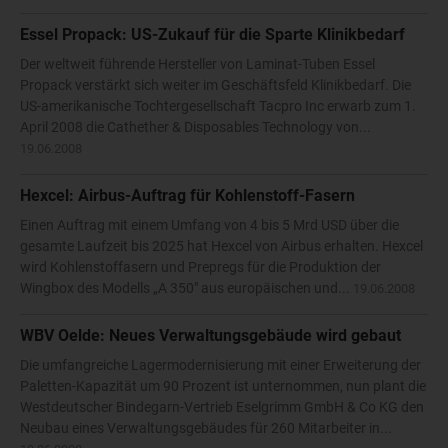
Essel Propack: US-Zukauf für die Sparte Klinikbedarf
Der weltweit führende Hersteller von Laminat-Tuben Essel
Propack verstärkt sich weiter im Geschäftsfeld Klinikbedarf. Die
US-amerikanische Tochtergesellschaft Tacpro Inc erwarb zum 1.
April 2008 die Cathether & Disposables Technology von...
19.06.2008
Hexcel: Airbus-Auftrag für Kohlenstoff-Fasern
Einen Auftrag mit einem Umfang von 4 bis 5 Mrd USD über die
gesamte Laufzeit bis 2025 hat Hexcel von Airbus erhalten. Hexcel
wird Kohlenstoffasern und Prepregs für die Produktion der
Wingbox des Modells „A 350" aus europäischen und...
19.06.2008
WBV Oelde: Neues Verwaltungsgebäude wird gebaut
Die umfangreiche Lagermodernisierung mit einer Erweiterung der
Paletten-Kapazität um 90 Prozent ist unternommen, nun plant die
Westdeutscher Bindegarn-Vertrieb Eselgrimm GmbH & Co KG den
Neubau eines Verwaltungsgebäudes für 260 Mitarbeiter in...