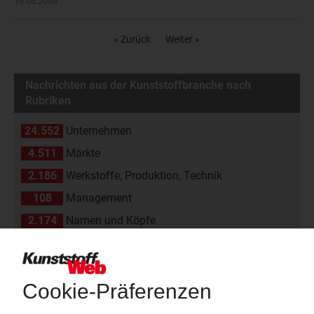
19.06.2008
« Zurück
Weiter »
Nachrichten aus der Kunststoffbranche nach
Rubriken
24.552
Unternehmen
4.511
Märkte
2.186
Werkstoffe, Produktion, Technik
108
Management
2.174
Namen und Köpfe
1.839
Branche
811
Veranstaltungen
11
Kommentare
42
Interviews