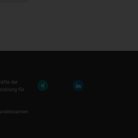
räfte der
icklung für
 Handelsnamen