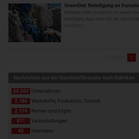
GreenDot: Beteiligung an französ
Offenbar steht GreenDot vor einem Ein
bestätigte, dass man mit der Léko-Hold
04.08.2026
« Zurück
1
Nachrichten aus der Kunststoffbranche nach Rubriken
24.552
Unternehmen
2.186
Werkstoffe, Produktion, Technik
2.174
Namen und Köpfe
811
Veranstaltungen
42
Interviews