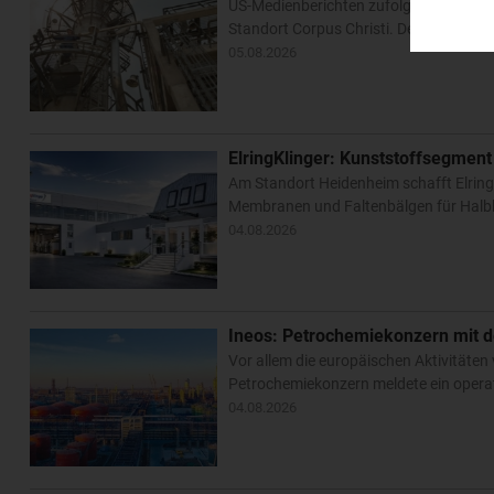
US-Medienberichten zufolge hat Flint 
Standort Corpus Christi. Dem Vernehme
05.08.2026
ElringKlinger: Kunststoffsegment
Am Standort Heidenheim schafft Elring
Membranen und Faltenbälgen für Halbl
04.08.2026
Ineos: Petrochemiekonzern mit d
Vor allem die europäischen Aktivitäten
Petrochemiekonzern meldete ein operat
04.08.2026