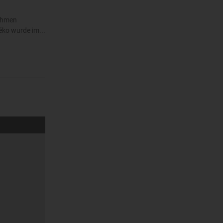
nehmen
éko wurde im...