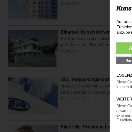
05.08.2026
Elkamet: Kunststoffverarbeiter ri
Um Kunden aus der indischen Automobil
profitieren, hat Elkamet Anfang 2026 i
05.08.2026
SIG: Verpackungskonzern hält an
Trotz eines weiterhin schwierigen Mark
Halbjahreszahlen bestätigte das Mana
mit...
05.08.2026
Flint Hills: Probleme bei der Cum