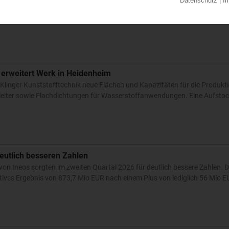
Hills Resources Schwierigkeiten mit der Produktion des Vorprodukts Cumo
n nach hat die Petrochemie-Tochter von Koch Industries zudem Force Ma
 erweitert Werk in Heidenheim
Klinger Kunststofftechnik neue Flächen und Kapazitäten für die Produkt
eiter sowie Flachdichtungen für Wasserstoffanwendungen. Eine Aufstock
eutlich besseren Zahlen
 von Ineos sorgten im zweiten Quartal 2026 für deutlich bessere Zahlen. D
ives Ergebnis von 873,7 Mio EUR nach einem Plus von lediglich 56 Mio EU