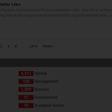
ischer Léko
stieg beim französischen EPR-Systembetreiber Léko . Das Kölner Unter
ing Valorie eine entsprechende Absichtserklärung unterzeichnet habe. L
2
3
4
2419
Weiter »
4.511
Märkte
108
Management
1.839
Branche
11
Kommentare
16
In eigener Sache