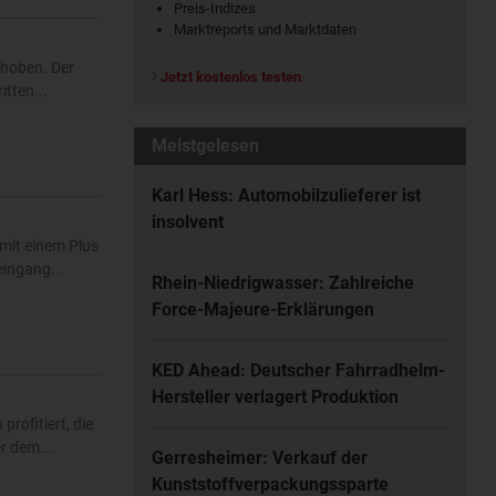
Preis-Indizes
Marktreports und Marktdaten
ehoben. Der
Jetzt kostenlos testen
tten...
Meistgelesen
Karl Hess: Automobilzulieferer ist
insolvent
mit einem Plus
eingang...
Rhein-Niedrigwasser: Zahlreiche
Force-Majeure-Erklärungen
KED Ahead: Deutscher Fahrradhelm-
Hersteller verlagert Produktion
rofitiert, die
r dem...
Gerresheimer: Verkauf der
Kunststoffverpackungssparte