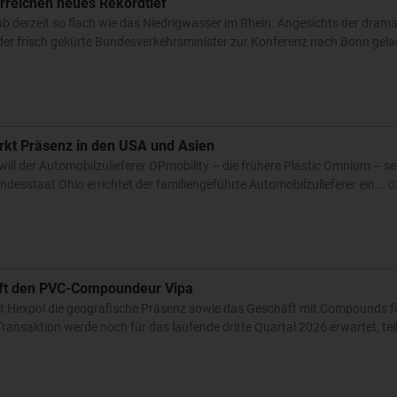
rreichen neues Rekordtief
aub derzeit so flach wie das Niedrigwasser im Rhein. Angesichts der dram
t der frisch gekürte Bundesverkehrsminister zur Konferenz nach Bonn gelad
ärkt Präsenz in den USA und Asien
will der Automobilzulieferer OPmobility – die frühere Plastic Omnium – se
ndesstaat Ohio errichtet der familiengeführte Automobilzulieferer ein...
0
auft den PVC-Compoundeur Vipa
t Hexpol die geografische Präsenz sowie das Geschäft mit Compounds fü
ransaktion werde noch für das laufende dritte Quartal 2026 erwartet, teilt