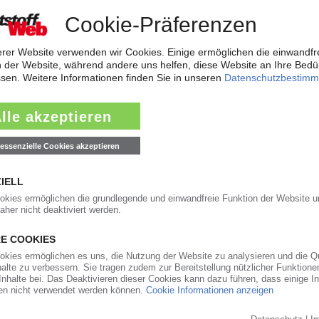
chtet ein Werk in Indien ein
industrie schneller zu beliefern und von dem Wachstum des dortigen Ma
n Chakan in der Nähe der Großstadt Pune einen neuen Standort eingerichte
 Jahresprognose fest
tumfelds sieht sich der Verpackungskonzern SIG auf Kurs. Bei der Vorlag
gement um CEO Mikko Keto die Prognose für das Gesamtjahr. SIG rechne
ol-Herstellung in den USA