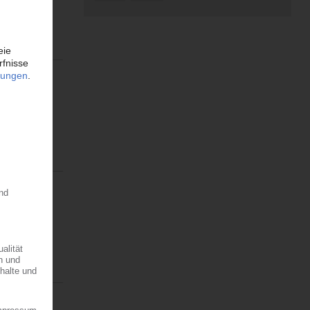
rkts zu
t. Dort...
e der
t weiterhin