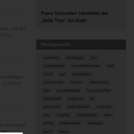
Franz Schneider: Hersteller der
„Rolly Toys“ am Ende
ein – mit Sitz
08.2026
Meistgesucht
insolvenz
spritzguss
pvc
polypropylen
kunststoffpreise
mdi
styrol
pur
polyethylen
ra stilllegen.
insolvenzen
trinseo
plastforma
..
05.08.2026
eps
lyondellbasell
kraussmaffei
titandioxid
polyamid
tdi
pet-preise
polycarbonat
covestro
abs
rezyklat
polyurethan
dow
pe-hd
bolta-werke
westlake
inn des Nahost-
bei...
pe-ld
ineos