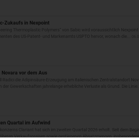
-Zukaufs in Nexpoint
ering Thermoplastic Polymers“ von Sabic wird voraussichtlich Nexpoint s
menten des US-Patent- und Markenamts USPTO hervor, wonach die...
06.
in Novara vor dem Aus
l Radici die Adipinsäure-Erzeugung am italienischen Zentralstandort Nova
der Gewerkschaften jahrelange erhebliche Verluste als Grund. Die Linie.
iten Quartal im Aufwind
onzerns Clariant hat sich im zweiten Quartal 2026 erholt. Seit dem Beg
 höheren Verkaufspreisen sowie gestiegenen Absatzmengen, insbesondere 