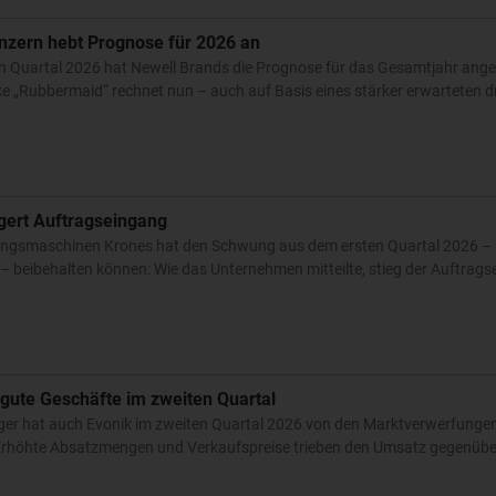
nzern hebt Prognose für 2026 an
n Quartal 2026 hat Newell Brands die Prognose für das Gesamtjahr ang
 „Rubbermaid“ rechnet nun – auch auf Basis eines stärker erwarteten dri
igert Auftragseingang
ckungsmaschinen Krones hat den Schwung aus dem ersten Quartal 2026 – 
 beibehalten können: Wie das Unternehmen mitteilte, stieg der Auftrags
 gute Geschäfte im zweiten Quartal
er hat auch Evonik im zweiten Quartal 2026 von den Marktverwerfungen p
. Erhöhte Absatzmengen und Verkaufspreise trieben den Umsatz gegenübe