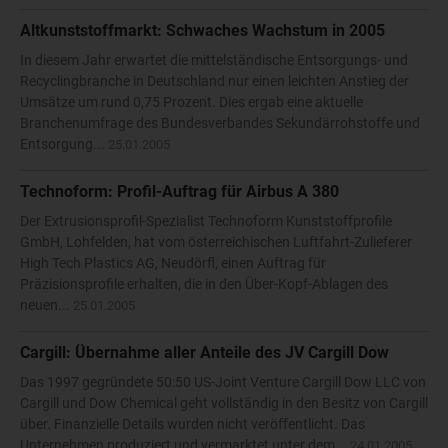
Altkunststoffmarkt: Schwaches Wachstum in 2005
In diesem Jahr erwartet die mittelständische Entsorgungs- und
Recyclingbranche in Deutschland nur einen leichten Anstieg der
Umsätze um rund 0,75 Prozent. Dies ergab eine aktuelle
Branchenumfrage des Bundesverbandes Sekundärrohstoffe und
Entsorgung...
25.01.2005
Technoform: Profil-Auftrag für Airbus A 380
Der Extrusionsprofil-Spezialist Technoform Kunststoffprofile
GmbH, Lohfelden, hat vom österreichischen Luftfahrt-Zulieferer
High Tech Plastics AG, Neudörfl, einen Auftrag für
Präzisionsprofile erhalten, die in den Über-Kopf-Ablagen des
neuen...
25.01.2005
Cargill: Übernahme aller Anteile des JV Cargill Dow
Das 1997 gegründete 50:50 US-Joint Venture Cargill Dow LLC von
Cargill und Dow Chemical geht vollständig in den Besitz von Cargill
über. Finanzielle Details wurden nicht veröffentlicht. Das
Unternehmen produziert und vermarktet unter dem...
24.01.2005