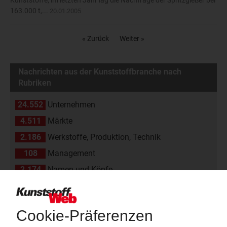
Kunststoffe, im letzten Jahr lag die Nachfrage der Spritzgießer bei
163.000 t,...
20.01.2005
« Zurück
Weiter »
Nachrichten aus der Kunststoffbranche nach
Rubriken
24.552
Unternehmen
4.511
Märkte
2.186
Werkstoffe, Produktion, Technik
108
Management
2.174
Namen und Köpfe
1.839
Branche
811
Veranstaltungen
11
Kommentare