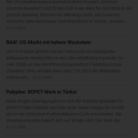
Der US-amerikanische Automobilzuliefer-Konzern Johnson
Controls investiert rund 20 Mio EUR in ein Werk für Autositze in der
Zentral-Slowakei. Standort ist allerdings nicht, wie zunächst
vermutet, nahe dem neuen Technikzentrum in Trencin, sondern...
21.01.2005
BAW: US-Markt mit hohem Wachstum
Um 16 Prozent jährlich soll der Verbrauch von biologische
abbaubaren Werkstoffen in den USA mittelfristig wachsen. Im
Jahr 2008, so das Marktforschungsinstitut Freedonia Group,
Cleveland, Ohio, werden dann über 130.000 t der Materialien
verbraucht,...
21.01.2005
Polyplex: BOPET-Werk in Türkei
Nach einigen Überlegungen hat sich der indische Spezialist für
BOPET-Folien Polyplex zum Bau einer neuen Anlage für 24.000
jato in der türkischen Freihandelszone Corlu entschieden. Die
Investionssumme beläuft sich auf 46 Mio USD. Das Werk der...
21.01.2005