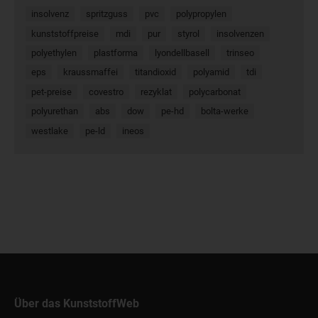
insolvenz
spritzguss
pvc
polypropylen
kunststoffpreise
mdi
pur
styrol
insolvenzen
polyethylen
plastforma
lyondellbasell
trinseo
eps
kraussmaffei
titandioxid
polyamid
tdi
pet-preise
covestro
rezyklat
polycarbonat
polyurethan
abs
dow
pe-hd
bolta-werke
westlake
pe-ld
ineos
Über das KunststoffWeb