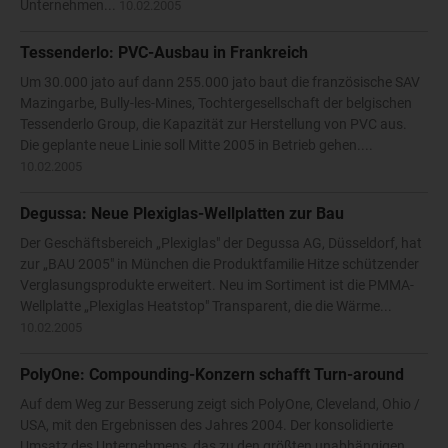
Unternehmen...
10.02.2005
Tessenderlo: PVC-Ausbau in Frankreich
Um 30.000 jato auf dann 255.000 jato baut die französische SAV
Mazingarbe, Bully-les-Mines, Tochtergesellschaft der belgischen
Tessenderlo Group, die Kapazität zur Herstellung von PVC aus.
Die geplante neue Linie soll Mitte 2005 in Betrieb gehen....
10.02.2005
Degussa: Neue Plexiglas-Wellplatten zur Bau
Der Geschäftsbereich „Plexiglas" der Degussa AG, Düsseldorf, hat
zur „BAU 2005" in München die Produktfamilie Hitze schützender
Verglasungsprodukte erweitert. Neu im Sortiment ist die PMMA-
Wellplatte „Plexiglas Heatstop" Transparent, die die Wärme...
10.02.2005
PolyOne: Compounding-Konzern schafft Turn-around
Auf dem Weg zur Besserung zeigt sich PolyOne, Cleveland, Ohio /
USA, mit den Ergebnissen des Jahres 2004. Der konsolidierte
Umsatz des Unternehmens, das zu den größten unabhängigen