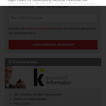
Die wichtigsten Nachrichten und Neuigkeiten aus der
Kunststoffbranche – jeden Tag brandaktuell!
Ich habe die
Datenschutzbestimmungen
zur Kenntnis genommen
und akzeptiere diese.
Jetzt kostenfrei abonnieren
KI Polymerpreise
100 Zeitreihen für den Polymermarkt
Charts und Datentabellen
Preis-Indizes