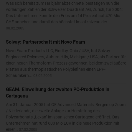
Was sich bereits zum Halbjahr abzeichnete, bestätigen nun die
vorläufigen Zahlen der Schweizer Quadrant AG, Zürich, für 2004:
Das Unternehmen konnte den Erlös um 14 Prozent auf 470 Mio
CHF anheben und damit das höchste Umsatzniveau der...
08.02.2005
Solvay: Partnerschaft mit Novo Foam
Novo Foam Products LLC, Findlay, Ohio / USA, hat Solvay
Engineered Polymers, Auburn Hills, Michigan / USA, als Partner für
einen neuen Thermoform-Prozess gewonnen, bei dem zwei äußere
Platten aus thermoplastischen Polyolefinen einen EPP-
Schaumkern...
08.02.2005
GEAM: Einweihung der zweiten PC-Produktion in
Cartagena
Am 31. Januar 2005 hat GE Advanced Materials, Bergen op Zoom
/ Niederlande, die zweite Anlage zur Herstellung des
Polycarbonats „Lexan" im spanischen Cartagena eröffnet. Das
Unternehmen hat rund 600 Mio EUR in die neue Produktion mit
einer...
07.02.2005