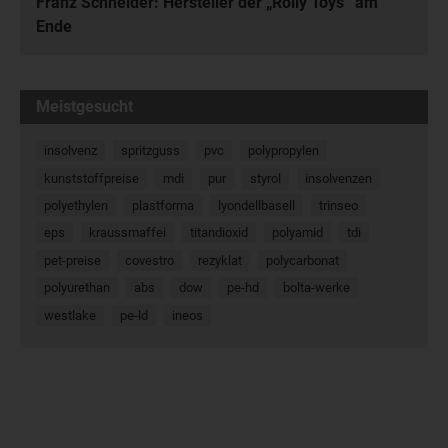
Franz Schneider: Hersteller der „Rolly Toys“ am
Ende
Meistgesucht
insolvenz
spritzguss
pvc
polypropylen
kunststoffpreise
mdi
pur
styrol
insolvenzen
polyethylen
plastforma
lyondellbasell
trinseo
eps
kraussmaffei
titandioxid
polyamid
tdi
pet-preise
covestro
rezyklat
polycarbonat
polyurethan
abs
dow
pe-hd
bolta-werke
westlake
pe-ld
ineos