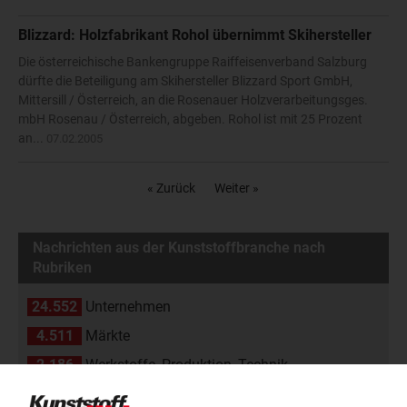
Blizzard: Holzfabrikant Rohol übernimmt Skihersteller
Die österreichische Bankengruppe Raiffeisenverband Salzburg
dürfte die Beteiligung am Skihersteller Blizzard Sport GmbH,
Mittersill / Österreich, an die Rosenauer Holzverarbeitungsges.
mbH Rosenau / Österreich, abgeben. Rohol ist mit 25 Prozent
an...
07.02.2005
« Zurück
Weiter »
Nachrichten aus der Kunststoffbranche nach
Rubriken
24.552
Unternehmen
4.511
Märkte
2.186
Werkstoffe, Produktion, Technik
108
Management