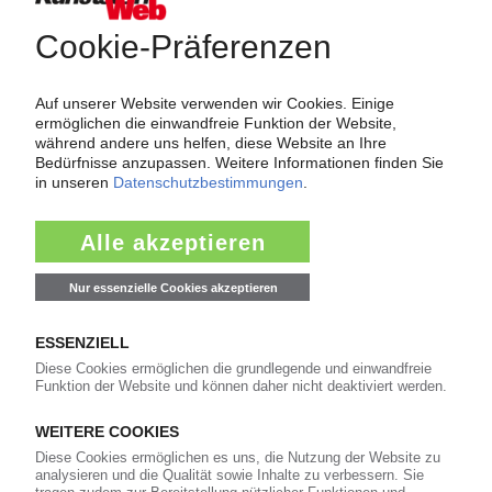
2.174
Namen und Köpfe
1.839
Branche
811
Veranstaltungen
11
Kommentare
42
Interviews
16
In eigener Sache
Newsletter