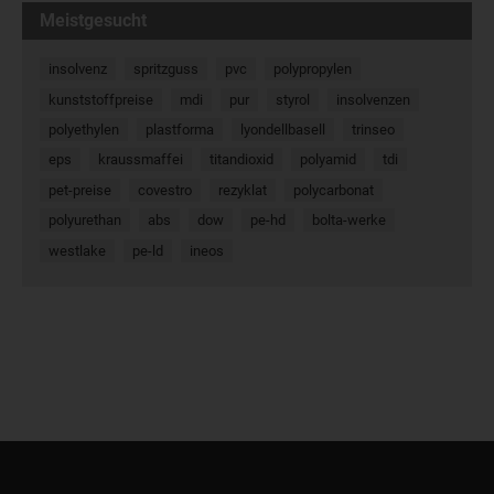
Meistgesucht
insolvenz
spritzguss
pvc
polypropylen
kunststoffpreise
mdi
pur
styrol
insolvenzen
polyethylen
plastforma
lyondellbasell
trinseo
eps
kraussmaffei
titandioxid
polyamid
tdi
pet-preise
covestro
rezyklat
polycarbonat
polyurethan
abs
dow
pe-hd
bolta-werke
westlake
pe-ld
ineos