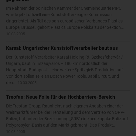
Im Rahmen der polnischen Kammer der Chemieindustrie PIPC
wurde jetzt offiziell eine Kunststofferzeuger-Kommission
eingerichtet. Als Teil des pan­-europäischen Verbandes Plastics
Europe, Brüssel. gehört Plastics Europe Polska zu der Sektion...
10.03.2005
Karsai: Ungarischer Kunststoffverarbeiter baut aus
Der Kunststoff-Verarbeiter Karsai Holding Rt, Szekesfehervár /
Ungarn, baut in Tiszaujváros – 180 km nordöstlich der
Hauptstadt Budapest – eine weitere Spritzgieß-Produktion auf.
Von dort sollen Teile an Bosch Power Tools, Jabil Circuit, und
den...
10.03.2005
Treofan: Neue Folie für den Hochbarriere-Bereich
Die Treofan-Group, Raunheim, nach eigenen Angaben einer der
Weltmarktführer bei der Herstellung und dem Vertrieb von OPP-
Folien, hat unter der Bezeichnung „SRB" eine neue opake Folie auf
Polypropylen-Basis auf den Markt gebracht. Das Produkt...
10.03.2005