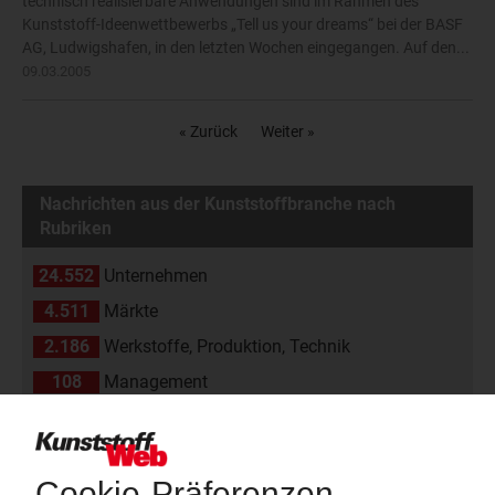
technisch realisierbare Anwendungen sind im Rahmen des
Kunststoff-Ideenwettbewerbs „Tell us your dreams“ bei der BASF
AG, Ludwigshafen, in den letzten Wochen eingegangen. Auf den...
09.03.2005
« Zurück
Weiter »
Nachrichten aus der Kunststoffbranche nach
Rubriken
24.552
Unternehmen
4.511
Märkte
2.186
Werkstoffe, Produktion, Technik
108
Management
2.174
Namen und Köpfe
1.839
Branche
811
Veranstaltungen