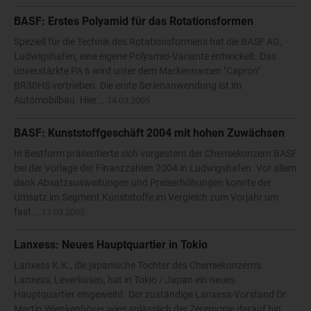
BASF: Erstes Polyamid für das Rotationsformen
Speziell für die Technik des Rotationsformens hat die BASF AG,
Ludwigshafen, eine eigene Polyamid-Variante entwickelt. Das
unverstärkte PA 6 wird unter dem Markennamen "Capron"
BR30HS vertrieben. Die erste Serienanwendung ist im
Automobilbau. Hier...
14.03.2005
BASF: Kunststoffgeschäft 2004 mit hohen Zuwächsen
In Bestform präsentierte sich vorgestern der Chemiekonzern BASF
bei der Vorlage der Finanzzahlen 2004 in Ludwigshafen. Vor allem
dank Absatzausweitungen und Preiserhöhungen konnte der
Umsatz im Segment Kunststoffe im Vergleich zum Vorjahr um
fast...
11.03.2005
Lanxess: Neues Hauptquartier in Tokio
Lanxess K.K., die japanische Tochter des Chemiekonzerns
Lanxess, Leverkusen, hat in Tokio / Japan ein neues
Hauptquartier eingeweiht. Der zuständige Lanxess-Vorstand Dr.
Martin Wienkenhöver wies anlässlich der Zeremonie darauf hin,