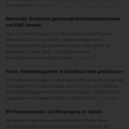
dass Japan für...
11.03.2005
Remondis: Kartellamt genehmigt Mehrheitsübernahme
von RWE Umwelt
Nach der Genehmigung durch das Bundeskartellamt hat die
Remondis AG & Co KG, Lünen, – eine auf Wasser- und
Kreislaufwirtschaft spezialisierte Unternehmenstochter der
Rethmann -Gruppe, Selm, – nun 70 Prozent des
Geschäftsvolumens der RWE Umwelt...
11.03.2005
Forbo: Bodenbelagswerk in Schottland wird geschlossen
Die fehlende Nachfrage und der starke Wettbewerbsdruck gibit die
Schweizer Forbo-Gruppe, Eglisau, als Gründe für die Schließung
des Bodenbelagswerks Forbo-Nairn in Kirkcaldy / Schottland an.
Insgesamt werden wahrscheinlich 110 Mitarbeiter...
11.03.2005
BP Petrochemicals: US-Börsengang im Herbst
Der bereits im Mai 2004 angekündigte Spin-off über einen
Börsengang bleibt die Wahl des britischen Petro-Riesen BP,