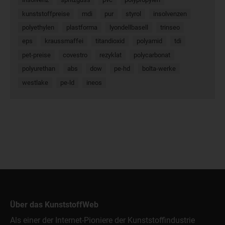
kunststoffpreise
mdi
pur
styrol
insolvenzen
polyethylen
plastforma
lyondellbasell
trinseo
eps
kraussmaffei
titandioxid
polyamid
tdi
pet-preise
covestro
rezyklat
polycarbonat
polyurethan
abs
dow
pe-hd
bolta-werke
westlake
pe-ld
ineos
Über das KunststoffWeb
Als einer der Internet-Pioniere der Kunststoffindustrie