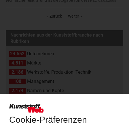
technische Teile. Grund ist die Abgabe von dessen...
03.03.2005
« Zurück
Weiter »
Nachrichten aus der Kunststoffbranche nach
Rubriken
24.552
Unternehmen
4.511
Märkte
2.186
Werkstoffe, Produktion, Technik
108
Management
2.174
Namen und Köpfe
1.839
Branche
811
Veranstaltungen
11
Kommentare
42
Interviews