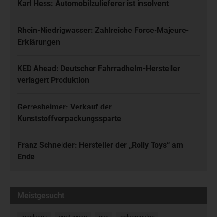
Karl Hess: Automobilzulieferer ist insolvent
Rhein-Niedrigwasser: Zahlreiche Force-Majeure-
Erklärungen
KED Ahead: Deutscher Fahrradhelm-Hersteller
verlagert Produktion
Gerresheimer: Verkauf der
Kunststoffverpackungssparte
Franz Schneider: Hersteller der „Rolly Toys“ am
Ende
Meistgesucht
insolvenz
spritzguss
pvc
polypropylen