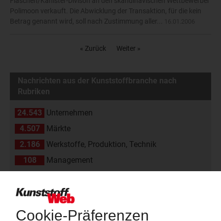
Flaschen/Kanister-Divison an den skandinavischen Wettbewerber
Polimoon verkauft. Die Abwicklung der Transaktion, für die kein
Betrag genannt wird, soll nach Zustimmung aller...
16.01.2006
« Zurück
Weiter »
Nachrichten aus der Kunststoffbranche nach
Rubriken
24.543
Unternehmen
4.507
Märkte
2.186
Werkstoffe, Produktion, Technik
108
Management
2.174
Namen und Köpfe
1.838
Branche
811
Veranstaltungen