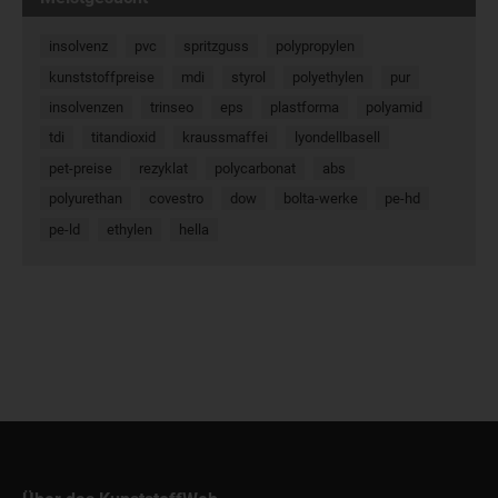
insolvenz
pvc
spritzguss
polypropylen
kunststoffpreise
mdi
styrol
polyethylen
pur
insolvenzen
trinseo
eps
plastforma
polyamid
tdi
titandioxid
kraussmaffei
lyondellbasell
pet-preise
rezyklat
polycarbonat
abs
polyurethan
covestro
dow
bolta-werke
pe-hd
pe-ld
ethylen
hella