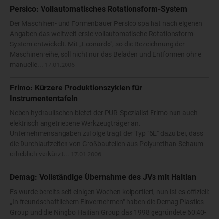
Persico: Vollautomatisches Rotationsform-System
Der Maschinen- und Formenbauer Persico spa hat nach eigenen
Angaben das weltweit erste vollautomatische Rotationsform-
System entwickelt. Mit „Leonardo", so die Bezeichnung der
Maschinenreihe, soll nicht nur das Beladen und Entformen ohne
manuelle...
17.01.2006
Frimo: Kürzere Produktionszyklen für
Instrumententafeln
Neben hydraulischen bietet der PUR-Spezialist Frimo nun auch
elektrisch angetriebene Werkzeugträger an.
Unternehmensangaben zufolge trägt der Typ "6E" dazu bei, dass
die Durchlaufzeiten von Großbauteilen aus Polyurethan-Schaum
erheblich verkürzt...
17.01.2006
Demag: Vollständige Übernahme des JVs mit Haitian
Es wurde bereits seit einigen Wochen kolportiert, nun ist es offiziell:
„In freundschaftlichem Einvernehmen" haben die Demag Plastics
Group und die Ningbo Haitian Group das 1998 gegründete 60:40-