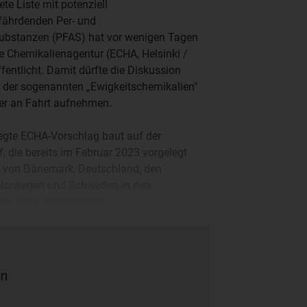
ete Liste mit potenziell
fährdenden Per- und
substanzen (PFAS) hat vor wenigen Tagen
e Chemikalienagentur (ECHA, Helsinki /
fentlicht. Damit dürfte die Diskussion
t der sogenannten „Ewigkeitschemikalien"
der an Fahrt aufnehmen.
egte ECHA-Vorschlag baut auf der
f, die bereits im Februar 2023 vorgelegt
g von Dänemark, Deutschland, den
 Norwegen und Schweden in den
men einer sogenannten
räge und Hinweise aus der Wissenschaft,
 worden.