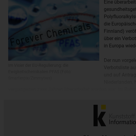
Eine überarbeit
gesundheitsge
Polyfluoralkyl
die Europäisch
Finnland) veröf
über ein Verbo
in Europa wie
Der nun vorgel
Im Visier der EU-Regulierung: die
Verbotsliste au
Ewigkeitschemikalien PFAS (Foto:
und auf Antra
Smarterpix/Zimmytws)
Niederlanden,
vergangenen zwei Jahren überarbeitet worden war. Im Rah
Konsultationsphase waren bei der ECHA mehr als 5.600 Ant
aber auch von Unternehmen und Lobbygruppen eingereicht