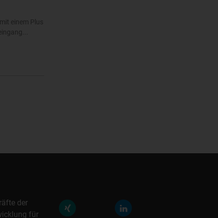
mit einem Plus
eingang...
räfte der
icklung für