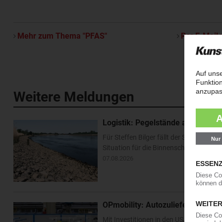
Mehr zum Thema "PFAS"
Per E-Mail 
Weitere Meldungen
Logistik: Pegelstände am Rhein e
Für Steffen Bilger fällt der Sommerurl
Situation für die Binnenschifffahrt ha
07.08.2026
OPmobility: Autozulieferer verst
Mit Investitionen in den USA und Asien 