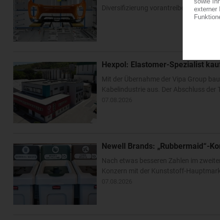
Diversifizierung vorantreiben. Im US-Bu
Hexpol: Elastomer-Spezialist k
Mit der Übernahme der Vipa Group bau
Kabelindustrie aus. Der Abschluss der T
07.08.2026
Newell Brands: „Rubbermaid“-Ko
Nach etwas besseren Zahlen im zweite
Konzern mit der Kunststoff-Hauptmarke
07.08.2026