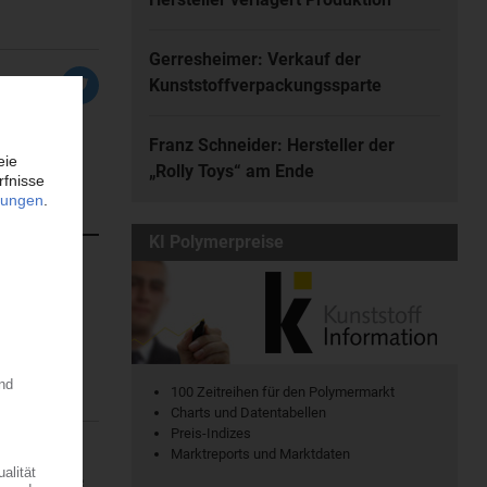
Gerresheimer: Verkauf der
Kunststoffverpackungssparte
Franz Schneider: Hersteller der
„Rolly Toys“ am Ende
KI Polymerpreise
atischen
en. Dort...
100 Zeitreihen für den Polymermarkt
Charts und Datentabellen
Preis-Indizes
Marktreports und Marktdaten
ine regionale