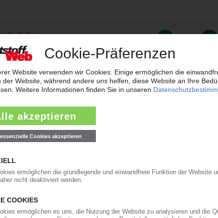
weiterleiten
rreichen neues Rekordtief
aub derzeit so flach wie das Niedrigwasser im Rhein. Angesichts der dram
t der frisch gekürte Bundesverkehrsminister zur Konferenz nach Bonn gelad
ärkt Präsenz in den USA und Asien
will der Automobilzulieferer OPmobility – die frühere Plastic Omnium – se