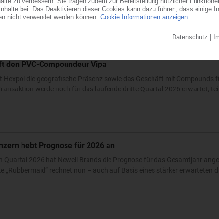
ndesstaat Ohio errichtet der familiengeführte Automobilzulieferer ein...
0
auft den PVC-Compoundeur Vipa
t Hexpol die geografische Präsenz sowie das Geschäft mit Compounds fü
ransaktion werde noch für das laufende dritte Quartal 2026 erwartet, teilt
nzern hebt Prognose für 2026 an
n Quartal 2026 hat Newell Brands die Prognose für das Gesamtjahr ang
 „Rubbermaid“ rechnet nun – auch auf Basis eines stärker erwarteten dri