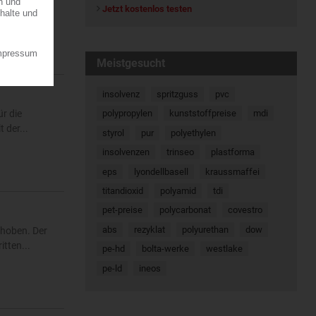
Jetzt kostenlos testen
7.08.2026
Meistgesucht
insolvenz
spritzguss
pvc
r die
polypropylen
kunststoffpreise
mdi
 der...
styrol
pur
polyethylen
insolvenzen
trinseo
plastforma
eps
lyondellbasell
kraussmaffei
titandioxid
polyamid
tdi
pet-preise
polycarbonat
covestro
abs
rezyklat
polyurethan
dow
ehoben. Der
tten...
pe-hd
bolta-werke
westlake
pe-ld
ineos