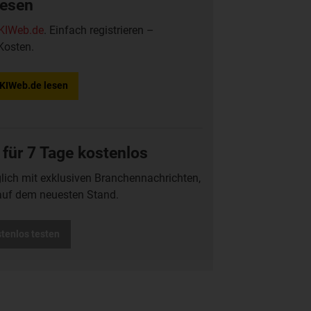
lesen
KIWeb.de
. Einfach registrieren –
Kosten.
f KIWeb.de lesen
 für 7 Tage kostenlos
glich mit exklusiven Branchennachrichten,
auf dem neuesten Stand.
stenlos testen