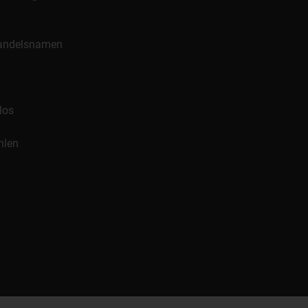
 Handelsnamen
los
hlen