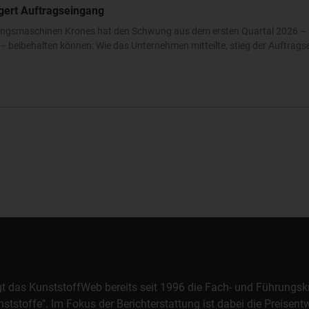
igert Auftragseingang
ckungsmaschinen Krones hat den Schwung aus dem ersten Quartal 2026 – 
 beibehalten können: Wie das Unternehmen mitteilte, stieg der Auftrags
orgt das KunststoffWeb bereits seit 1996 die Fach- und Führungsk
stoffe". Im Fokus der Berichterstattung ist dabei die Preisentw