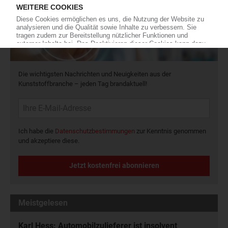
Die wichtigsten Nachrichten und Neuigkeiten aus der
Kunststoffbranche – jeden Tag brandaktuell!
Ich habe die
Datenschutzbestimmungen
zur Kenntnis genommen
und akzeptiere diese.
Jetzt kostenfrei abonnieren
Meistgelesen
Karl Hess: Automobilzulieferer ist insolvent