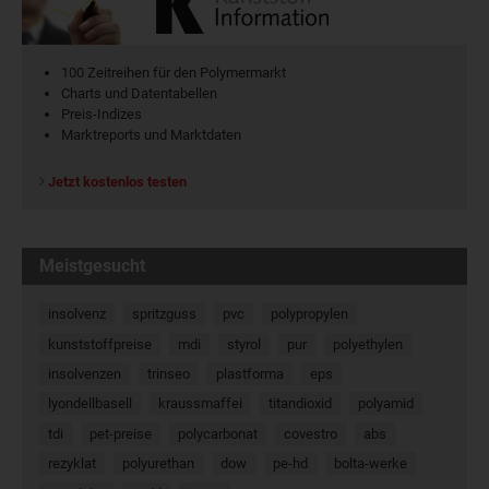
100 Zeitreihen für den Polymermarkt
Charts und Datentabellen
Preis-Indizes
Marktreports und Marktdaten
Jetzt kostenlos testen
Meistgesucht
insolvenz
spritzguss
pvc
polypropylen
kunststoffpreise
mdi
styrol
pur
polyethylen
insolvenzen
trinseo
plastforma
eps
lyondellbasell
kraussmaffei
titandioxid
polyamid
tdi
pet-preise
polycarbonat
covestro
abs
rezyklat
polyurethan
dow
pe-hd
bolta-werke