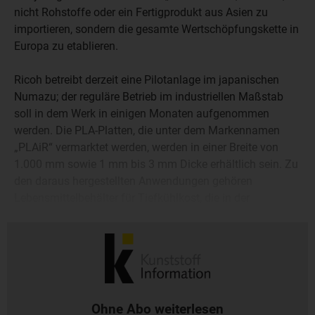
nicht Rohstoffe oder ein Fertigprodukt aus Asien zu
importieren, sondern die gesamte Wertschöpfungskette in
Europa zu etablieren.
Ricoh betreibt derzeit eine Pilotanlage im japanischen
Numazu; der reguläre Betrieb im industriellen Maßstab
soll in dem Werk in einigen Monaten aufgenommen
werden. Die PLA-Platten, die unter dem Markennamen
„PLAiR“ vermarktet werden, werden in einer Breite von
1.000 mm sowie 1 mm bis 3 mm Dicke erhältlich sein. Zu
den daraus hergestellten Anwendungen gehören
Lebensmittelbehälter für Tiefkühlkost, die in der
Mikrowelle erhitzt werden können, Schalen für
Fertiggerichte zum Mitnehmen oder Kaffeedeckel.
Ohne Abo weiterlesen