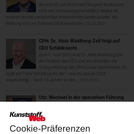
der erst im Juli 2024 nach längerer Suche zum
CEO des Verpackungsherstellers Sealed Air
ernannt wurde, verlässt das Unternehmen bereits wieder. Mit
Wirkung vom 14. Februar 2025 wurde der...
26.02.2025
CPH: Dr. Alois Waldburg-Zeil folgt auf
CEO Schildknecht
Zum 1. April 2025 wird Dr. Alois Waldburg-Zeil
die Position des CEO und Vorsitzenden der
Gruppenleitung der CPH Group übernehmen. Er
folgt auf Peter Schildknecht, der – wie im Januar 2025
angekündigt – nach 16 Jahren an der...
25.02.2025
Utz: Wechsel in der operativen Führung
Die Utz Gruppe hat Marc Schürmann zum 1.
Februar 2025 zum neuen Chief Executive Officer
ernannt. Schürmann folgt auf Axel Ritzberger,
der das Familienunternehmen nach 17 Jahren
verlässt. Schürmann war seit 1995 in