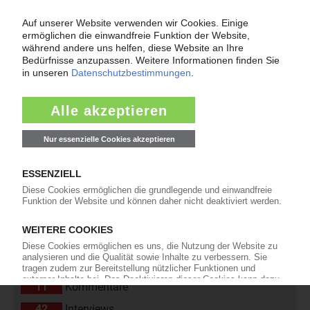
verschiedenen...
18.02.2025
« Zurück
Weiter »
Nachrichten aus der Kunststoffbranche nach
Rubriken
24.543
Unternehmen
4.507
Märkte
2.186
Werkstoffe, Produktion, Technik
108
Management
2.174
Namen und Köpfe
1.838
Branche
811
Veranstaltungen
11
Kommentare
42
Interviews