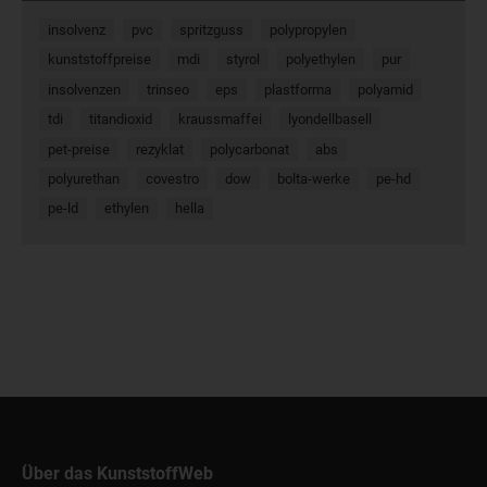
insolvenz
pvc
spritzguss
polypropylen
kunststoffpreise
mdi
styrol
polyethylen
pur
insolvenzen
trinseo
eps
plastforma
polyamid
tdi
titandioxid
kraussmaffei
lyondellbasell
pet-preise
rezyklat
polycarbonat
abs
polyurethan
covestro
dow
bolta-werke
pe-hd
pe-ld
ethylen
hella
Über das KunststoffWeb