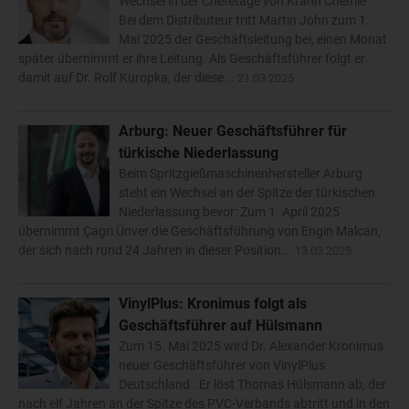
Wechsel in der Chefetage von Krahn Chemie :
Bei dem Distributeur tritt Martin John zum 1.
Mai 2025 der Geschäftsleitung bei, einen Monat
später übernimmt er ihre Leitung. Als Geschäftsführer folgt er
damit auf Dr. Rolf Kuropka, der diese...
21.03.2025
Arburg: Neuer Geschäftsführer für
türkische Niederlassung
Beim Spritzgießmaschinenhersteller Arburg
steht ein Wechsel an der Spitze der türkischen
Niederlassung bevor: Zum 1. April 2025
übernimmt Çagri Ünver die Geschäftsführung von Engin Malcan,
der sich nach rund 24 Jahren in dieser Position...
13.03.2025
VinylPlus: Kronimus folgt als
Geschäftsführer auf Hülsmann
Zum 15. Mai 2025 wird Dr. Alexander Kronimus
neuer Geschäftsführer von VinylPlus
Deutschland . Er löst Thomas Hülsmann ab, der
nach elf Jahren an der Spitze des PVC-Verbands abtritt und in den