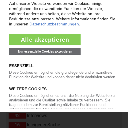
« Zurück
Weiter »
Nachrichten aus der Kunststoffbranche nach
Rubriken
24.543
Unternehmen
4.507
Märkte
2.186
Werkstoffe, Produktion, Technik
108
Management
2.174
Namen und Köpfe
1.838
Branche
811
Veranstaltungen
11
Kommentare
42
Interviews
16
In eigener Sache