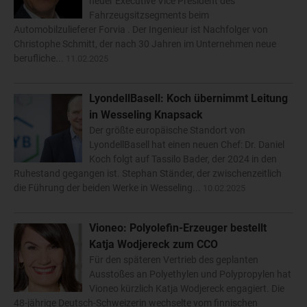
neuer Executive Vice President des
Fahrzeugsitzsegments beim
Automobilzulieferer Forvia . Der Ingenieur ist Nachfolger von
Christophe Schmitt, der nach 30 Jahren im Unternehmen neue
berufliche...
11.02.2025
LyondellBasell: Koch übernimmt Leitung
in Wesseling Knapsack
Der größte europäische Standort von
LyondellBasell hat einen neuen Chef: Dr. Daniel
Koch folgt auf Tassilo Bader, der 2024 in den
Ruhestand gegangen ist. Stephan Ständer, der zwischenzeitlich
die Führung der beiden Werke in Wesseling...
10.02.2025
Vioneo: Polyolefin-Erzeuger bestellt
Katja Wodjereck zum CCO
Für den späteren Vertrieb des geplanten
Ausstoßes an Polyethylen und Polypropylen hat
Vioneo kürzlich Katja Wodjereck engagiert. Die
48-jährige Deutsch-Schweizerin wechselte vom finnischen