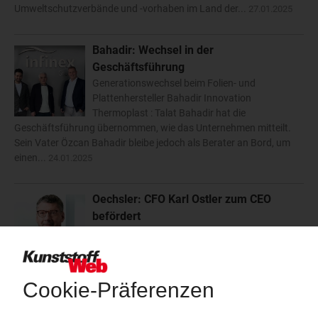
Umweltschutzverbände und -vorhaben im Land der...
27.01.2025
Bahadir: Wechsel in der
Geschäftsführung
Generationswechsel beim Folien- und
Plattenhersteller Bahadir Innovation
Thermoplast : Talat Bahadir hat die
Geschäftsführung übernommen, wie das Unternehmen mitteilt.
Sein Vater Özcan Bahadir bleibe jedoch als Berater an Bord, um
einen...
24.01.2025
Oechsler: CFO Karl Ostler zum CEO
befördert
Ziemlich genau ein Jahr, nachdem er in seiner
Funktion als Finanzvorstand zum Sprecher des
Vorstands beim Kunststoffverarbeiter Oechsler
ernannt worden war, wurde Karl Ostler zum 1. Januar 2025 zum
CEO des fränkischen...
23.01.2025