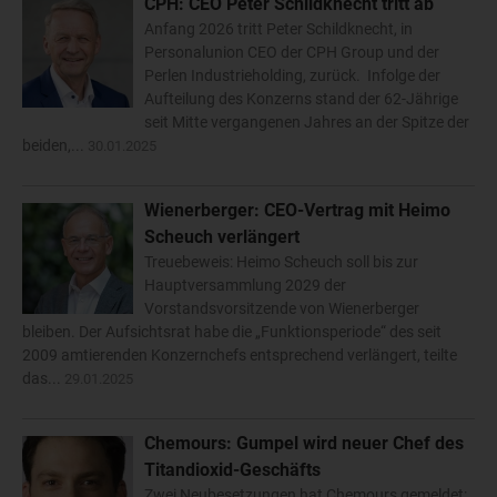
CPH: CEO Peter Schildknecht tritt ab
Anfang 2026 tritt Peter Schildknecht, in
Personalunion CEO der CPH Group und der
Perlen Industrieholding, zurück. Infolge der
Aufteilung des Konzerns stand der 62-Jährige
seit Mitte vergangenen Jahres an der Spitze der
beiden,...
30.01.2025
Wienerberger: CEO-Vertrag mit Heimo
Scheuch verlängert
Treuebeweis: Heimo Scheuch soll bis zur
Hauptversammlung 2029 der
Vorstandsvorsitzende von Wienerberger
bleiben. Der Aufsichtsrat habe die „Funktionsperiode“ des seit
2009 amtierenden Konzernchefs entsprechend verlängert, teilte
das...
29.01.2025
Chemours: Gumpel wird neuer Chef des
Titandioxid-Geschäfts
Zwei Neubesetzungen hat Chemours gemeldet: