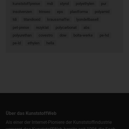
kunststoffpreise
mdi
styrol
polyethylen
pur
insolvenzen
trinseo
eps
plastforma
polyamid
tdi
titandioxid
kraussmaffei
lyondellbasell
pet-preise
rezyklat
polycarbonat
abs
polyurethan
covestro
dow
bolta-werke
pe-hd
pe-ld
ethylen
hella
Über das KunststoffWeb
Als einer der Internet-Pioniere der Kunststoffindustrie