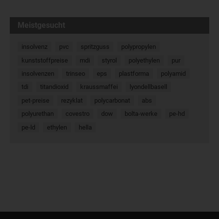
Meistgesucht
insolvenz
pvc
spritzguss
polypropylen
kunststoffpreise
mdi
styrol
polyethylen
pur
insolvenzen
trinseo
eps
plastforma
polyamid
tdi
titandioxid
kraussmaffei
lyondellbasell
pet-preise
rezyklat
polycarbonat
abs
polyurethan
covestro
dow
bolta-werke
pe-hd
pe-ld
ethylen
hella