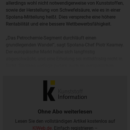
allerdings wohl nicht notwendigerweise von Kunststoffen,
sowie der Herstellung von Schwefelsäure, wie es in einer
Spolana-Mitteilung heißt. Dies verspreche eine höhere
Rentabilität und eine bessere Wettbewerbsfähigkeit.
„Das Petrochemie-Segment durchläuft einen
grundlegenden Wandel“, sagt Spolana-Chef Piotr Kearney.
Der europäische Markt habe sich langfristig
abgeschwächt, und eine Erholung sei mittelfristig nicht in
Sicht. Spolana verfüge zudem auch im europäischen
Vergleich über eher kleinere Anlagen, die nicht mehr
wettbewerbsfähig produzieren könnten.
Ohne Abo weiterlesen
Lesen Sie den vollständigen Artikel kostenlos auf
KIWeb.de
. Einfach registrieren –