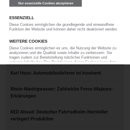
Ich habe die
Datenschutzbestimmungen
zur Kenntnis genommen
und akzeptiere diese.
Jetzt kostenfrei abonnieren
Meistgelesen
Karl Hess: Automobilzulieferer ist insolvent
Rhein-Niedrigwasser: Zahlreiche Force-Majeure-
Erklärungen
KED Ahead: Deutscher Fahrradhelm-Hersteller
verlagert Produktion