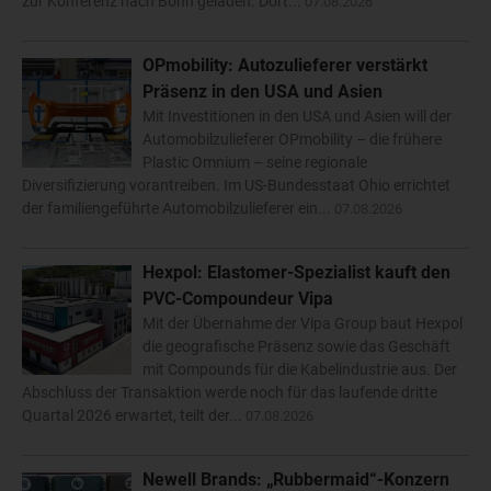
zur Konferenz nach Bonn geladen. Dort...
07.08.2026
OPmobility: Autozulieferer verstärkt
Präsenz in den USA und Asien
Mit Investitionen in den USA und Asien will der
Automobilzulieferer OPmobility – die frühere
Plastic Omnium – seine regionale
Diversifizierung vorantreiben. Im US-Bundesstaat Ohio errichtet
der familiengeführte Automobilzulieferer ein...
07.08.2026
Hexpol: Elastomer-Spezialist kauft den
PVC-Compoundeur Vipa
Mit der Übernahme der Vipa Group baut Hexpol
die geografische Präsenz sowie das Geschäft
mit Compounds für die Kabelindustrie aus. Der
Abschluss der Transaktion werde noch für das laufende dritte
Quartal 2026 erwartet, teilt der...
07.08.2026
Newell Brands: „Rubbermaid“-Konzern