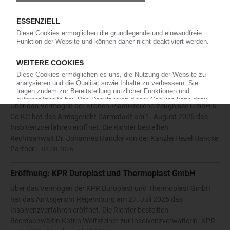
Die Karl Hess GmbH & Co KG hat die Eröffnung eines
Insolvenzverfahrens beantragt. Das Amtsgericht Siegen bestellte
daraufhin am 27. Juli 2026 den Rechtsanwalt Nikolaos
Antoniadis vom Solinger Büro der Kanzlei Anure zum
vorläufigen...
05.08.2026
Eröffnung: Kronen-Plastikfolienerzeugnisse GmbH & Co
KG
Über das Vermögen der Kronen-Plastikfolienerzeugnisse GmbH &
Co KG hat das Amtsgericht Darmstadt am 1. August 2026 das
Insolvenzverfahren eröffnet. Die Richter bestellten
Rechtsanwalt Dr. Johannes Hancke von der Kanzlei Hezel Hancke
Partner...
04.08.2026
Eröffnung: KPR Duroplast und Thermoplast GmbH
Über das Vermögen der KPR Duroplast und Thermoplast GmbH
hat das Amtsgericht Regensburg am 27. Juli 2026 das
Insolvenzverfahren eröffnet. Die Richter bestellten
Rechtsanwältin Katrin Wolfsteiner zur Insolvenzverwalterin. KPR