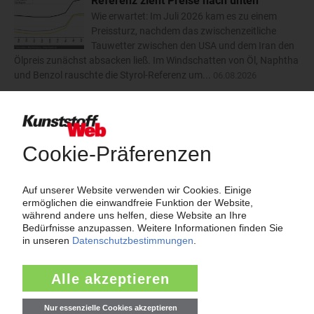
Referenz zieht Preise nach unten
Wie erwartet: Im Juli 2026 kam es zu einem
Preissturz, nachdem das zwischenzeitliche
Tauwetter zwischen den USA und dem Iran den
Ölpreis zunächst absacken ließ. Im Windschatten von Öl, Naphtha
und Benzol rauschte die Styrol-Referenz um...
06.08.2026
Trinseo: Deutliche Preiserhöhungen für
Polystyrol, ABS und SAN
Der Kunststoffkonzern Trinseo hat im August
2026 dreistellige Aufschläge für
Styrolkunststoffe angekündigt. Bei PS-GP und
PS-HI will das Unternehmen die Preise um 170 EUR/t anheben.
ABS soll um 110 EUR/t teurer werden und SAN um...
06.08.2026
mehr
Insolvenzen
Antrag: Karl Hess GmbH & Co KG