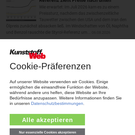
Referenz zieht Preise nach unten
Wie erwartet: Im Juli 2026 kam es zu einem
Preissturz, nachdem das zwischenzeitliche
Tauwetter zwischen den USA und dem Iran den
Ölpreis zunächst absacken ließ. Im Windschatten von Öl, Naphtha
und Benzol rauschte die Styrol-Referenz um...
06.08.2026
Trinseo: Deutliche Preiserhöhungen für
Polystyrol, ABS und SAN
Der Kunststoffkonzern Trinseo hat im August
2026 dreistellige Aufschläge für
Styrolkunststoffe angekündigt. Bei PS-GP und
PS-HI will das Unternehmen die Preise um 170 EUR/t anheben.
ABS soll um 110 EUR/t teurer werden und SAN um...
06.08.2026
mehr
Insolvenzen
Antrag: Karl Hess GmbH & Co KG