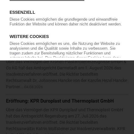
Die Karl Hess GmbH & Co KG hat die Eröffnung eines
Insolvenzverfahrens beantragt. Das Amtsgericht Siegen bestellte
daraufhin am 27. Juli 2026 den Rechtsanwalt Nikolaos
Antoniadis vom Solinger Büro der Kanzlei Anure zum
vorläufigen...
05.08.2026
Eröffnung: Kronen-Plastikfolienerzeugnisse GmbH & Co
KG
Über das Vermögen der Kronen-Plastikfolienerzeugnisse GmbH &
Co KG hat das Amtsgericht Darmstadt am 1. August 2026 das
Insolvenzverfahren eröffnet. Die Richter bestellten
Rechtsanwalt Dr. Johannes Hancke von der Kanzlei Hezel Hancke
Partner...
04.08.2026
Eröffnung: KPR Duroplast und Thermoplast GmbH
Über das Vermögen der KPR Duroplast und Thermoplast GmbH
hat das Amtsgericht Regensburg am 27. Juli 2026 das
Insolvenzverfahren eröffnet. Die Richter bestellten
Rechtsanwältin Katrin Wolfsteiner zur Insolvenzverwalterin. KPR