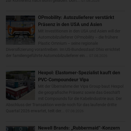
zur Konferenz nach Bonn geladen. Dort...
07.08.2026
OPmobility: Autozulieferer verstärkt
Präsenz in den USA und Asien
Mit Investitionen in den USA und Asien will der
Automobilzulieferer OPmobility – die frühere
Plastic Omnium – seine regionale
Diversifizierung vorantreiben. Im US-Bundesstaat Ohio errichtet
der familiengeführte Automobilzulieferer ein...
07.08.2026
Hexpol: Elastomer-Spezialist kauft den
PVC-Compoundeur Vipa
Mit der Übernahme der Vipa Group baut Hexpol
die geografische Präsenz sowie das Geschäft
mit Compounds für die Kabelindustrie aus. Der
Abschluss der Transaktion werde noch für das laufende dritte
Quartal 2026 erwartet, teilt der...
07.08.2026
Newell Brands: „Rubbermaid“-Konzern