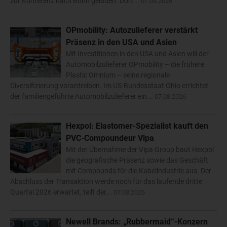
zur Konferenz nach Bonn geladen. Dort...
07.08.2026
OPmobility: Autozulieferer verstärkt
Präsenz in den USA und Asien
Mit Investitionen in den USA und Asien will der
Automobilzulieferer OPmobility – die frühere
Plastic Omnium – seine regionale
Diversifizierung vorantreiben. Im US-Bundesstaat Ohio errichtet
der familiengeführte Automobilzulieferer ein...
07.08.2026
Hexpol: Elastomer-Spezialist kauft den
PVC-Compoundeur Vipa
Mit der Übernahme der Vipa Group baut Hexpol
die geografische Präsenz sowie das Geschäft
mit Compounds für die Kabelindustrie aus. Der
Abschluss der Transaktion werde noch für das laufende dritte
Quartal 2026 erwartet, teilt der...
07.08.2026
Newell Brands: „Rubbermaid“-Konzern