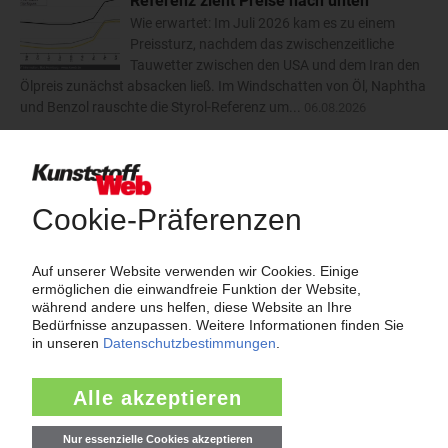
Referenz zieht Preise nach unten
Wie erwartet: Im Juli 2026 kam es zu einem
Preissturz, nachdem das zwischenzeitliche
Tauwetter zwischen den USA und dem Iran den
Ölpreis zunächst absacken ließ. Im Windschatten von Öl, Naphtha
und Benzol rauschte die Styrol-Referenz um...
06.08.2026
Trinseo: Deutliche Preiserhöhungen für
Polystyrol, ABS und SAN
Der Kunststoffkonzern Trinseo hat im August
2026 dreistellige Aufschläge für
Styrolkunststoffe angekündigt. Bei PS-GP und
PS-HI will das Unternehmen die Preise um 170 EUR/t anheben.
ABS soll um 110 EUR/t teurer werden und SAN um...
06.08.2026
mehr
Insolvenzen
Antrag: Karl Hess GmbH & Co KG