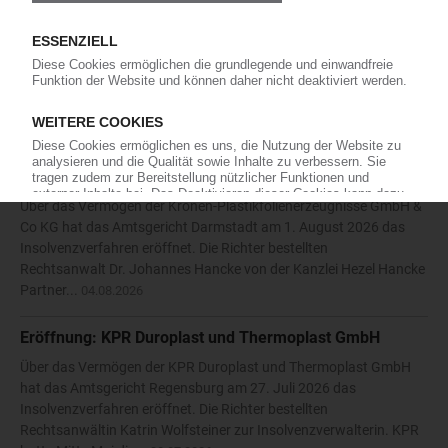
Die Karl Hess GmbH & Co KG hat die Eröffnung eines
Insolvenzverfahrens beantragt. Das Amtsgericht Siegen bestellte
daraufhin am 27. Juli 2026 den Rechtsanwalt Nikolaos
Antoniadis vom Solinger Büro der Kanzlei Anure zum
vorläufigen...
05.08.2026
Eröffnung: Kronen-Plastikfolienerzeugnisse GmbH & Co
KG
Über das Vermögen der Kronen-Plastikfolienerzeugnisse GmbH &
Co KG hat das Amtsgericht Darmstadt am 1. August 2026 das
Insolvenzverfahren eröffnet. Die Richter bestellten
Rechtsanwalt Dr. Johannes Hancke von der Kanzlei Hezel Hancke
Partner...
04.08.2026
Eröffnung: KPR Duroplast und Thermoplast GmbH
Über das Vermögen der KPR Duroplast und Thermoplast GmbH
hat das Amtsgericht Regensburg am 27. Juli 2026 das
Insolvenzverfahren eröffnet. Die Richter bestellten
Rechtsanwältin Katrin Wolfsteiner zur Insolvenzverwalterin. KPR