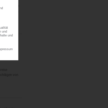
wendungen in
stor IGBT....
reise
schlägen von