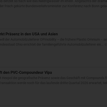
aub derzeit so flach wie das Niedrigwasser im Rhein. Angesichts der dram
t der frisch gekürte Bundesverkehrsminister zur Konferenz nach Bonn gelad
ärkt Präsenz in den USA und Asien
will der Automobilzulieferer OPmobility – die frühere Plastic Omnium – se
ndesstaat Ohio errichtet der familiengeführte Automobilzulieferer ein...
0
auft den PVC-Compoundeur Vipa
t Hexpol die geografische Präsenz sowie das Geschäft mit Compounds fü
ransaktion werde noch für das laufende dritte Quartal 2026 erwartet, teilt