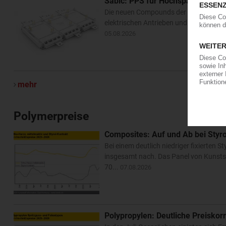
Sabic: PPS für Hochspannungs-
Die neuen Compounds der Serie LNP 
elektrischen Antrieben und Leistungsmo
05.08.2026
mehr
Polymerpreise
Composites: Auf und Ab bei Styrol 
Bei einem deutlich niedriger fixierten 
insgesamt nach. Das Panel von Kunsts
70...
07.08.2026
Polypropylen: Deutliche Preiskorr