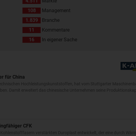
4.511
Märkte
108
Management
1.839
Branche
11
Kommentare
16
In eigener Sache
r für China
technischen Hochleistungskunststoffen, hat vom Stuttgarter Maschinenb
n. Damit erweitert das chinesische Unternehmen seine Produktionskapa
lingfähiger CFK
ohlenstofffasern verstärkten Duroplast entwickelt, der eine durch Wärm