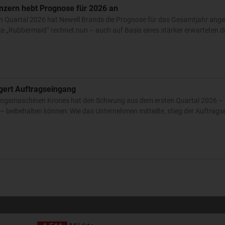
nzern hebt Prognose für 2026 an
n Quartal 2026 hat Newell Brands die Prognose für das Gesamtjahr ang
 „Rubbermaid“ rechnet nun – auch auf Basis eines stärker erwarteten dri
igert Auftragseingang
ckungsmaschinen Krones hat den Schwung aus dem ersten Quartal 2026 – 
 beibehalten können: Wie das Unternehmen mitteilte, stieg der Auftrags