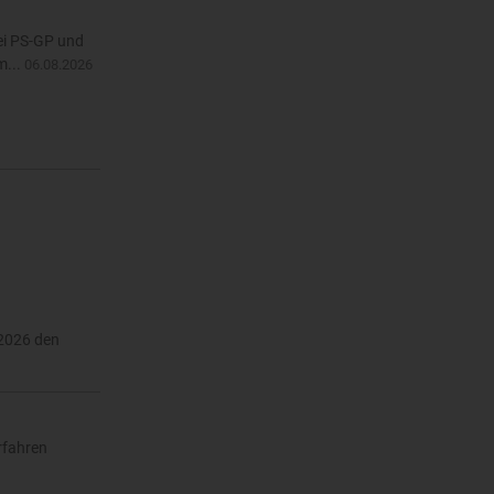
Bei PS-GP und
m...
06.08.2026
 2026 den
rfahren