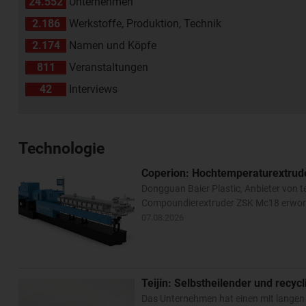
24.552
Unternehmen
2.186
Werkstoffe, Produktion, Technik
2.174
Namen und Köpfe
811
Veranstaltungen
42
Interviews
Technologie
Coperion: Hochtemperaturextrude
Dongguan Baier Plastic, Anbieter von 
Compoundierextruder ZSK Mc18 erworbe
07.08.2026
Teijin: Selbstheilender und recyc
Das Unternehmen hat einen mit langen K