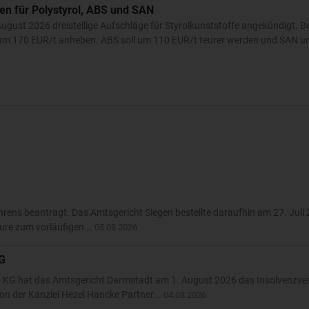
en für Polystyrol, ABS und SAN
ugust 2026 dreistellige Aufschläge für Styrolkunststoffe angekündigt. 
e um 170 EUR/t anheben. ABS soll um 110 EUR/t teurer werden und SAN u
rens beantragt. Das Amtsgericht Siegen bestellte daraufhin am 27. Juli
ure zum vorläufigen...
05.08.2026
KG
 KG hat das Amtsgericht Darmstadt am 1. August 2026 das Insolvenzve
on der Kanzlei Hezel Hancke Partner...
04.08.2026