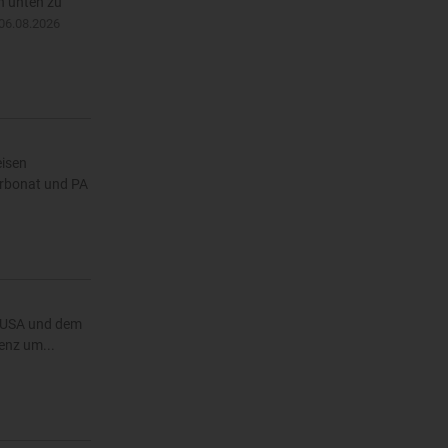
h unten zu
06.08.2026
eisen
arbonat und PA
n USA und dem
enz um...