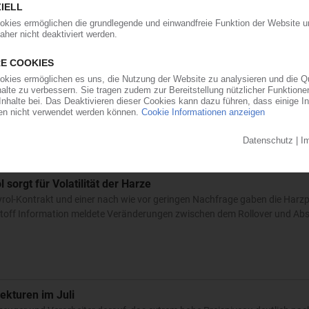
Leistungsmodule
Thermocomp OFM eignen sich für Hochleistungs- und Hochspannungsan
dulen, wie bspw. Leistungsschaltgeräte mit isoliertem Gate-Bipolartransi
sorgt für Volatilität der Harze
Styrol-Kontrakt und einer nach wie vor geringen Nachfrage gaben die Harzp
toff Information meldete Veränderungen zwischen dem Rollover und Ab
ekturen im Juli