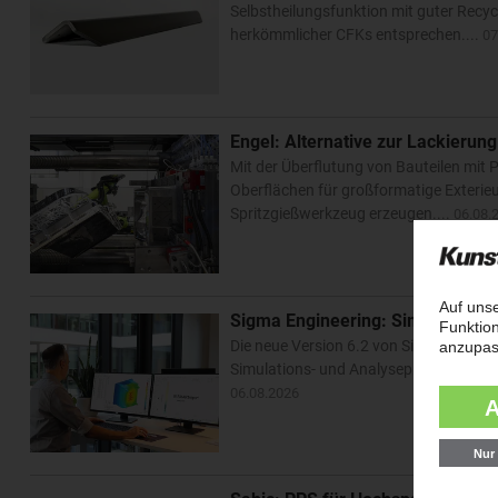
Selbstheilungsfunktion mit guter Recyc
herkömmlicher CFKs entsprechen....
07
Engel: Alternative zur Lackierung
Mit der Überflutung von Bauteilen mit P
Oberflächen für großformatige Exterieu
Spritzgießwerkzeug erzeugen....
06.08.
Sigma Engineering: Simulation m
Die neue Version 6.2 von Sigmasoft Vir
Simulations- und Analyseprozess, bereit
06.08.2026