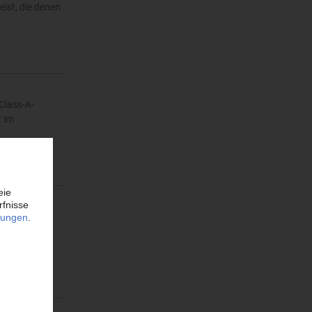
ist, die denen
Class-A-
t im
 der
rden....