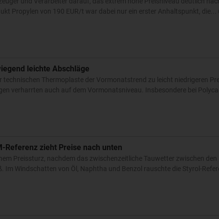
rzeuger und Verarbeiter darauf, das extrem hohe Preisniveau deutlich nac
ukt Propylen von 190 EUR/t war dabei nur ein erster Anhaltspunkt, die...
iegend leichte Abschläge
r technischen Thermoplaste der Vormonatstrend zu leicht niedrigeren Pr
ungen verharrten auch auf dem Vormonatsniveau. Insbesondere bei Polyc
M-Referenz zieht Preise nach unten
einem Preissturz, nachdem das zwischenzeitliche Tauwetter zwischen de
ß. Im Windschatten von Öl, Naphtha und Benzol rauschte die Styrol-Refer