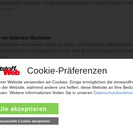
lingfähigkeit verbindet und gleichzeitig mechanische Eigenschaften aufwe
.08.2026
 von Exterieur-Bauteilen
olyurethan im clearmelt-Verfahren lassen sich kratzfeste, selbstheilende 
r-Bauteile ohne nachgelagerte Lackier- oder Beschichtungsschritte direk
2026
it neuen Funktionen
tual Molding liefert jetzt noch genauere Simulationsergebnisse. Zudem ist
s beginnend bei der Projekteinrichtung, effizienter und schlanker zu gewo