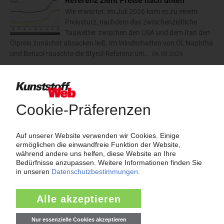
Referenz zieht Preise nach unten
Wie erwartet: Im Juli 2026 kam es zu einem
Preissturz, nachdem das zwischenzeitliche
Tauwetter zwischen den USA und dem Iran den
Ölpreis zunächst absacken ließ. Im Windschatten von Öl, Naphtha
und Benzol rauschte die Styrol-Referenz um...
06.08.2026
Trinseo: Deutliche Preiserhöhungen für
Polystyrol, ABS und SAN
Der Kunststoffkonzern Trinseo hat im August
2026 dreistellige Aufschläge für
Styrolkunststoffe angekündigt. Bei PS-GP und
PS-HI will das Unternehmen die Preise um 170 EUR/t anheben.
ABS soll um 110 EUR/t teurer werden und SAN um...
06.08.2026
mehr
Insolvenzen
Antrag: Karl Hess GmbH & Co KG