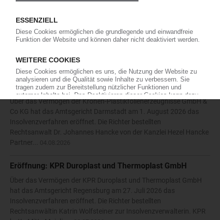
Die Karl Hess GmbH & Co KG hat die Eröffnung eines
Insolvenzverfahrens beantragt. Das Amtsgericht Siegen bestellte
daraufhin am 27. Juli 2026 den Rechtsanwalt Nikolaos
Antoniadis vom Solinger Büro der Kanzlei Anure zum
vorläufigen...
05.08.2026
Eröffnung: Kronen-Plastikfolienerzeugnisse GmbH & Co
KG
Über das Vermögen der Kronen-Plastikfolienerzeugnisse GmbH &
Co KG hat das Amtsgericht Darmstadt am 1. August 2026 das
Insolvenzverfahren eröffnet. Die Richter bestellten
Rechtsanwalt Dr. Johannes Hancke von der Kanzlei Hezel Hancke
Partner...
04.08.2026
Eröffnung: KPR Duroplast und Thermoplast GmbH
Über das Vermögen der KPR Duroplast und Thermoplast GmbH
hat das Amtsgericht Regensburg am 27. Juli 2026 das
Insolvenzverfahren eröffnet. Die Richter bestellten
Rechtsanwältin Katrin Wolfsteiner zur Insolvenzverwalterin. KPR