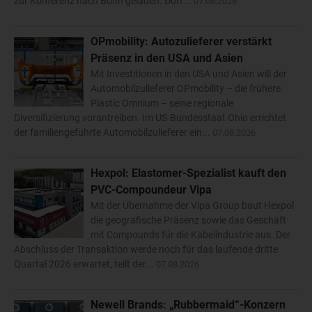
zur Konferenz nach Bonn geladen. Dort...
07.08.2026
OPmobility: Autozulieferer verstärkt
Präsenz in den USA und Asien
Mit Investitionen in den USA und Asien will der
Automobilzulieferer OPmobility – die frühere
Plastic Omnium – seine regionale
Diversifizierung vorantreiben. Im US-Bundesstaat Ohio errichtet
der familiengeführte Automobilzulieferer ein...
07.08.2026
Hexpol: Elastomer-Spezialist kauft den
PVC-Compoundeur Vipa
Mit der Übernahme der Vipa Group baut Hexpol
die geografische Präsenz sowie das Geschäft
mit Compounds für die Kabelindustrie aus. Der
Abschluss der Transaktion werde noch für das laufende dritte
Quartal 2026 erwartet, teilt der...
07.08.2026
Newell Brands: „Rubbermaid“-Konzern