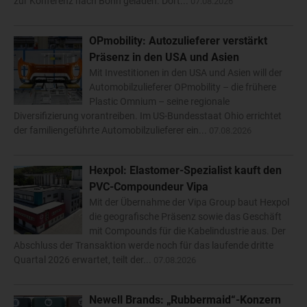
zur Konferenz nach Bonn geladen. Dort...
07.08.2026
OPmobility: Autozulieferer verstärkt
Präsenz in den USA und Asien
Mit Investitionen in den USA und Asien will der
Automobilzulieferer OPmobility – die frühere
Plastic Omnium – seine regionale
Diversifizierung vorantreiben. Im US-Bundesstaat Ohio errichtet
der familiengeführte Automobilzulieferer ein...
07.08.2026
Hexpol: Elastomer-Spezialist kauft den
PVC-Compoundeur Vipa
Mit der Übernahme der Vipa Group baut Hexpol
die geografische Präsenz sowie das Geschäft
mit Compounds für die Kabelindustrie aus. Der
Abschluss der Transaktion werde noch für das laufende dritte
Quartal 2026 erwartet, teilt der...
07.08.2026
Newell Brands: „Rubbermaid“-Konzern