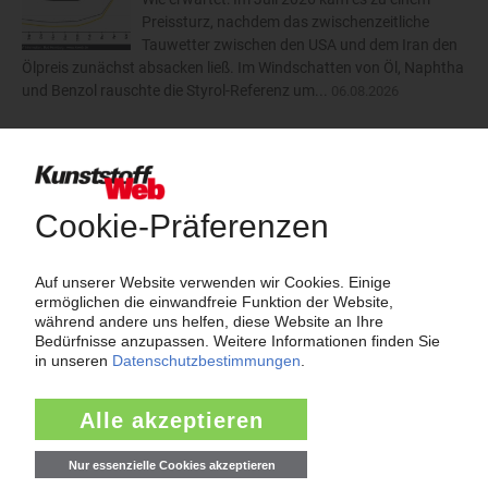
Preissturz, nachdem das zwischenzeitliche
Tauwetter zwischen den USA und dem Iran den
Ölpreis zunächst absacken ließ. Im Windschatten von Öl, Naphtha
und Benzol rauschte die Styrol-Referenz um...
06.08.2026
Trinseo: Deutliche Preiserhöhungen für
Polystyrol, ABS und SAN
Der Kunststoffkonzern Trinseo hat im August
2026 dreistellige Aufschläge für
Styrolkunststoffe angekündigt. Bei PS-GP und
PS-HI will das Unternehmen die Preise um 170 EUR/t anheben.
ABS soll um 110 EUR/t teurer werden und SAN um...
06.08.2026
mehr
Insolvenzen
Antrag: Karl Hess GmbH & Co KG
Die Karl Hess GmbH & Co KG hat die Eröffnung eines