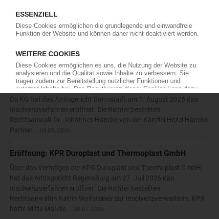
Insolvenzverfahrens beantragt. Das Amtsgericht Siegen bestellte
daraufhin am 27. Juli 2026 den Rechtsanwalt Nikolaos
Antoniadis vom Solinger Büro der Kanzlei Anure zum
vorläufigen...
05.08.2026
Eröffnung: Kronen-Plastikfolienerzeugnisse GmbH & Co
KG
Über das Vermögen der Kronen-Plastikfolienerzeugnisse GmbH &
Co KG hat das Amtsgericht Darmstadt am 1. August 2026 das
Insolvenzverfahren eröffnet. Die Richter bestellten
Rechtsanwalt Dr. Johannes Hancke von der Kanzlei Hezel Hancke
Partner...
04.08.2026
Eröffnung: KPR Duroplast und Thermoplast GmbH
Über das Vermögen der KPR Duroplast und Thermoplast GmbH
hat das Amtsgericht Regensburg am 27. Juli 2026 das
Insolvenzverfahren eröffnet. Die Richter bestellten
Rechtsanwältin Katrin Wolfsteiner zur Insolvenzverwalterin. KPR
hatte Mitte Mai die...
30.07.2026