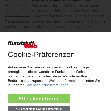
Referenz zieht Preise nach unten
Wie erwartet: Im Juli 2026 kam es zu einem
Preissturz, nachdem das zwischenzeitliche
Tauwetter zwischen den USA und dem Iran den
Ölpreis zunächst absacken ließ. Im Windschatten von Öl, Naphtha
und Benzol rauschte die Styrol-Referenz um...
06.08.2026
Trinseo: Deutliche Preiserhöhungen für
Polystyrol, ABS und SAN
Der Kunststoffkonzern Trinseo hat im August
2026 dreistellige Aufschläge für
Styrolkunststoffe angekündigt. Bei PS-GP und
PS-HI will das Unternehmen die Preise um 170 EUR/t anheben.
ABS soll um 110 EUR/t teurer werden und SAN um...
06.08.2026
mehr
Insolvenzen
Antrag: Karl Hess GmbH & Co KG