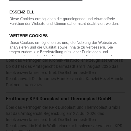
Die Karl Hess GmbH & Co KG hat die Eröffnung eines
Insolvenzverfahrens beantragt. Das Amtsgericht Siegen bestellte
daraufhin am 27. Juli 2026 den Rechtsanwalt Nikolaos
Antoniadis vom Solinger Büro der Kanzlei Anure zum
vorläufigen...
05.08.2026
Eröffnung: Kronen-Plastikfolienerzeugnisse GmbH & Co
KG
Über das Vermögen der Kronen-Plastikfolienerzeugnisse GmbH &
Co KG hat das Amtsgericht Darmstadt am 1. August 2026 das
Insolvenzverfahren eröffnet. Die Richter bestellten
Rechtsanwalt Dr. Johannes Hancke von der Kanzlei Hezel Hancke
Partner...
04.08.2026
Eröffnung: KPR Duroplast und Thermoplast GmbH
Über das Vermögen der KPR Duroplast und Thermoplast GmbH
hat das Amtsgericht Regensburg am 27. Juli 2026 das
Insolvenzverfahren eröffnet. Die Richter bestellten
Rechtsanwältin Katrin Wolfsteiner zur Insolvenzverwalterin. KPR