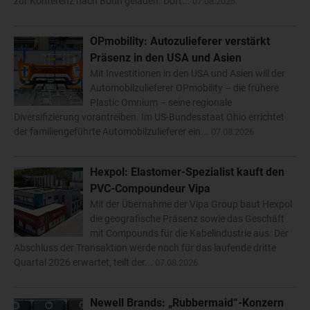
zur Konferenz nach Bonn geladen. Dort...
07.08.2026
OPmobility: Autozulieferer verstärkt
Präsenz in den USA und Asien
Mit Investitionen in den USA und Asien will der
Automobilzulieferer OPmobility – die frühere
Plastic Omnium – seine regionale
Diversifizierung vorantreiben. Im US-Bundesstaat Ohio errichtet
der familiengeführte Automobilzulieferer ein...
07.08.2026
Hexpol: Elastomer-Spezialist kauft den
PVC-Compoundeur Vipa
Mit der Übernahme der Vipa Group baut Hexpol
die geografische Präsenz sowie das Geschäft
mit Compounds für die Kabelindustrie aus. Der
Abschluss der Transaktion werde noch für das laufende dritte
Quartal 2026 erwartet, teilt der...
07.08.2026
Newell Brands: „Rubbermaid“-Konzern