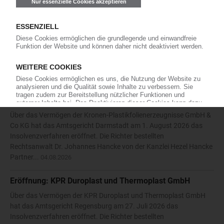
Antrag: Karl Hess GmbH & Co KG
Die Karl Hess GmbH & Co KG hat die Eröffnung eines
Insolvenzverfahrens beantragt. Das Amtsgericht Siegen bestellte
daraufhin am 27. Juli 2026 den Rechtsanwalt Nikolaos
Antoniadis vom Solinger Büro der Kanzlei Anure zum
vorläufigen...
05.08.2026
Eröffnung: Kronen-Plastikfolienerzeugnisse GmbH & Co
KG
Über das Vermögen der Kronen-Plastikfolienerzeugnisse GmbH &
Co KG hat das Amtsgericht Darmstadt am 1. August 2026 das
Insolvenzverfahren eröffnet. Die Richter bestellten
Rechtsanwalt Dr. Johannes Hancke von der Kanzlei Hezel Hancke
Partner...
04.08.2026
Eröffnung: KPR Duroplast und Thermoplast GmbH
Über das Vermögen der KPR Duroplast und Thermoplast GmbH
hat das Amtsgericht Regensburg am 27. Juli 2026 das
Insolvenzverfahren eröffnet. Die Richter bestellten