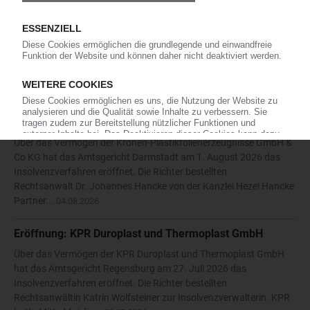
Die Karl Hess GmbH & Co KG hat die Eröffnung eines
Insolvenzverfahrens beantragt. Das Amtsgericht Siegen bestellte
daraufhin am 27. Juli 2026 den Rechtsanwalt Nikolaos
Antoniadis vom Solinger Büro der Kanzlei Anure zum
vorläufigen...
05.08.2026
Eröffnung: Kronen-Plastikfolienerzeugnisse GmbH & Co
KG
Über das Vermögen der Kronen-Plastikfolienerzeugnisse GmbH &
Co KG hat das Amtsgericht Darmstadt am 1. August 2026 das
Insolvenzverfahren eröffnet. Die Richter bestellten
Rechtsanwalt Dr. Johannes Hancke von der Kanzlei Hezel Hancke
Partner...
04.08.2026
Eröffnung: KPR Duroplast und Thermoplast GmbH
Über das Vermögen der KPR Duroplast und Thermoplast GmbH
hat das Amtsgericht Regensburg am 27. Juli 2026 das
Insolvenzverfahren eröffnet. Die Richter bestellten
Rechtsanwältin Katrin Wolfsteiner zur Insolvenzverwalterin. KPR