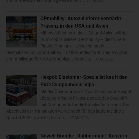
zur Konferenz nach Bonn geladen. Dort...
07.08.2026
OPmobility: Autozulieferer verstärkt
Präsenz in den USA und Asien
Mit Investitionen in den USA und Asien will der
Automobilzulieferer OPmobility – die frühere
Plastic Omnium – seine regionale
Diversifizierung vorantreiben. Im US-Bundesstaat Ohio errichtet
der familiengeführte Automobilzulieferer ein...
07.08.2026
Hexpol: Elastomer-Spezialist kauft den
PVC-Compoundeur Vipa
Mit der Übernahme der Vipa Group baut Hexpol
die geografische Präsenz sowie das Geschäft
mit Compounds für die Kabelindustrie aus. Der
Abschluss der Transaktion werde noch für das laufende dritte
Quartal 2026 erwartet, teilt der...
07.08.2026
Newell Brands: „Rubbermaid“-Konzern