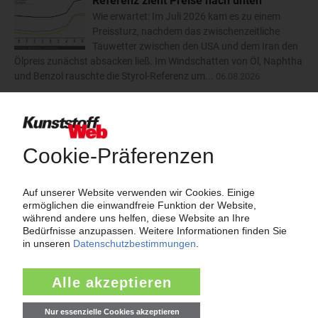
Referenz zieht Preise nach unten
Wie erwartet: Im Juli 2026 kam es zu einem
Preissturz, nachdem das zwischenzeitliche
Tauwetter zwischen den USA und dem Iran den
Ölpreis zunächst absacken ließ. Im Windschatten von Öl, Naphtha
und Benzol rauschte die Styrol-Referenz um...
06.08.2026
Trinseo: Deutliche Preiserhöhungen für
Polystyrol, ABS und SAN
Der Kunststoffkonzern Trinseo hat im August
2026 dreistellige Aufschläge für
Styrolkunststoffe angekündigt. Bei PS-GP und
PS-HI will das Unternehmen die Preise um 170 EUR/t anheben.
ABS soll um 110 EUR/t teurer werden und SAN um...
06.08.2026
mehr
Insolvenzen
Antrag: Karl Hess GmbH & Co KG