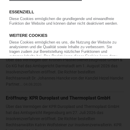
Die Karl Hess GmbH & Co KG hat die Eröffnung eines
Insolvenzverfahrens beantragt. Das Amtsgericht Siegen bestellte
daraufhin am 27. Juli 2026 den Rechtsanwalt Nikolaos
Antoniadis vom Solinger Büro der Kanzlei Anure zum
vorläufigen...
05.08.2026
Eröffnung: Kronen-Plastikfolienerzeugnisse GmbH & Co
KG
Über das Vermögen der Kronen-Plastikfolienerzeugnisse GmbH &
Co KG hat das Amtsgericht Darmstadt am 1. August 2026 das
Insolvenzverfahren eröffnet. Die Richter bestellten
Rechtsanwalt Dr. Johannes Hancke von der Kanzlei Hezel Hancke
Partner...
04.08.2026
Eröffnung: KPR Duroplast und Thermoplast GmbH
Über das Vermögen der KPR Duroplast und Thermoplast GmbH
hat das Amtsgericht Regensburg am 27. Juli 2026 das
Insolvenzverfahren eröffnet. Die Richter bestellten
Rechtsanwältin Katrin Wolfsteiner zur Insolvenzverwalterin. KPR