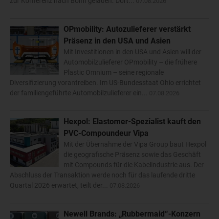
zur Konferenz nach Bonn geladen. Dort...
07.08.2026
OPmobility: Autozulieferer verstärkt
Präsenz in den USA und Asien
Mit Investitionen in den USA und Asien will der
Automobilzulieferer OPmobility – die frühere
Plastic Omnium – seine regionale
Diversifizierung vorantreiben. Im US-Bundesstaat Ohio errichtet
der familiengeführte Automobilzulieferer ein...
07.08.2026
Hexpol: Elastomer-Spezialist kauft den
PVC-Compoundeur Vipa
Mit der Übernahme der Vipa Group baut Hexpol
die geografische Präsenz sowie das Geschäft
mit Compounds für die Kabelindustrie aus. Der
Abschluss der Transaktion werde noch für das laufende dritte
Quartal 2026 erwartet, teilt der...
07.08.2026
Newell Brands: „Rubbermaid“-Konzern