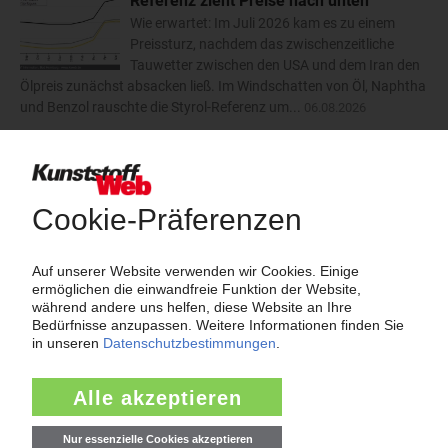
Referenz zieht Preise nach unten
Wie erwartet: Im Juli 2026 kam es zu einem
Preissturz, nachdem das zwischenzeitliche
Tauwetter zwischen den USA und dem Iran den
Ölpreis zunächst absacken ließ. Im Windschatten von Öl, Naphtha
und Benzol rauschte die Styrol-Referenz um...
06.08.2026
Trinseo: Deutliche Preiserhöhungen für
Polystyrol, ABS und SAN
Der Kunststoffkonzern Trinseo hat im August
2026 dreistellige Aufschläge für
Styrolkunststoffe angekündigt. Bei PS-GP und
PS-HI will das Unternehmen die Preise um 170 EUR/t anheben.
ABS soll um 110 EUR/t teurer werden und SAN um...
06.08.2026
mehr
Insolvenzen
Antrag: Karl Hess GmbH & Co KG