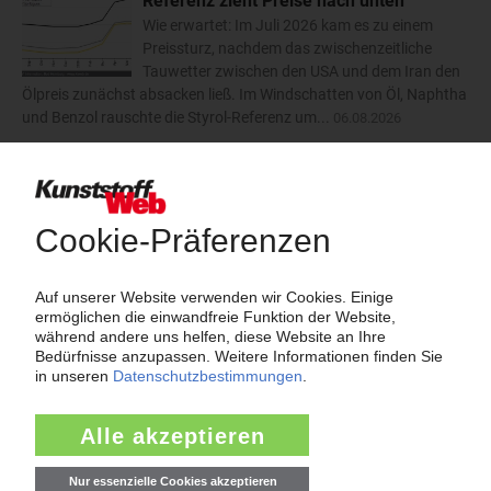
Referenz zieht Preise nach unten
Wie erwartet: Im Juli 2026 kam es zu einem
Preissturz, nachdem das zwischenzeitliche
Tauwetter zwischen den USA und dem Iran den
Ölpreis zunächst absacken ließ. Im Windschatten von Öl, Naphtha
und Benzol rauschte die Styrol-Referenz um...
06.08.2026
Trinseo: Deutliche Preiserhöhungen für
Polystyrol, ABS und SAN
Der Kunststoffkonzern Trinseo hat im August
2026 dreistellige Aufschläge für
Styrolkunststoffe angekündigt. Bei PS-GP und
PS-HI will das Unternehmen die Preise um 170 EUR/t anheben.
ABS soll um 110 EUR/t teurer werden und SAN um...
06.08.2026
mehr
Insolvenzen
Antrag: Karl Hess GmbH & Co KG