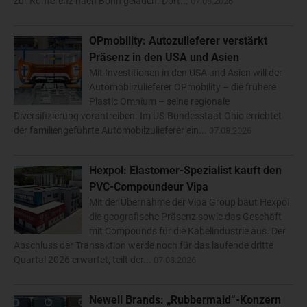
zur Konferenz nach Bonn geladen. Dort...
07.08.2026
OPmobility: Autozulieferer verstärkt
Präsenz in den USA und Asien
Mit Investitionen in den USA und Asien will der
Automobilzulieferer OPmobility – die frühere
Plastic Omnium – seine regionale
Diversifizierung vorantreiben. Im US-Bundesstaat Ohio errichtet
der familiengeführte Automobilzulieferer ein...
07.08.2026
Hexpol: Elastomer-Spezialist kauft den
PVC-Compoundeur Vipa
Mit der Übernahme der Vipa Group baut Hexpol
die geografische Präsenz sowie das Geschäft
mit Compounds für die Kabelindustrie aus. Der
Abschluss der Transaktion werde noch für das laufende dritte
Quartal 2026 erwartet, teilt der...
07.08.2026
Newell Brands: „Rubbermaid“-Konzern