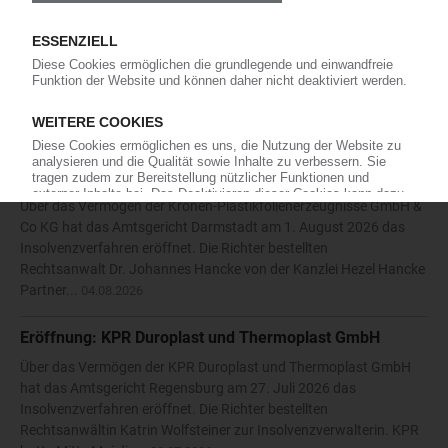
Die Karl Hess GmbH & Co KG hat die Eröffnung eines
Insolvenzverfahrens beantragt. Das Amtsgericht Siegen bestellte
daraufhin am 27. Juli 2026 den Rechtsanwalt Nikolaos
Antoniadis vom Solinger Büro der Kanzlei Anure zum
vorläufigen...
05.08.2026
Eröffnung: Kronen-Plastikfolienerzeugnisse GmbH & Co
KG
Über das Vermögen der Kronen-Plastikfolienerzeugnisse GmbH &
Co KG hat das Amtsgericht Darmstadt am 1. August 2026 das
Insolvenzverfahren eröffnet. Die Richter bestellten
Rechtsanwalt Dr. Johannes Hancke von der Kanzlei Hezel Hancke
Partner...
04.08.2026
Eröffnung: KPR Duroplast und Thermoplast GmbH
Über das Vermögen der KPR Duroplast und Thermoplast GmbH
hat das Amtsgericht Regensburg am 27. Juli 2026 das
Insolvenzverfahren eröffnet. Die Richter bestellten
Rechtsanwältin Katrin Wolfsteiner zur Insolvenzverwalterin. KPR