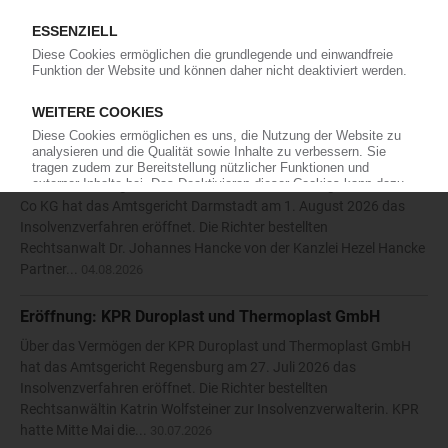
Die Karl Hess GmbH & Co KG hat die Eröffnung eines
Insolvenzverfahrens beantragt. Das Amtsgericht Siegen bestellte
daraufhin am 27. Juli 2026 den Rechtsanwalt Nikolaos
Antoniadis vom Solinger Büro der Kanzlei Anure zum
vorläufigen...
05.08.2026
Eröffnung: Kronen-Plastikfolienerzeugnisse GmbH & Co
KG
Über das Vermögen der Kronen-Plastikfolienerzeugnisse GmbH &
Co KG hat das Amtsgericht Darmstadt am 1. August 2026 das
Insolvenzverfahren eröffnet. Die Richter bestellten
Rechtsanwalt Dr. Johannes Hancke von der Kanzlei Hezel Hancke
Partner...
04.08.2026
Eröffnung: KPR Duroplast und Thermoplast GmbH
Über das Vermögen der KPR Duroplast und Thermoplast GmbH
hat das Amtsgericht Regensburg am 27. Juli 2026 das
Insolvenzverfahren eröffnet. Die Richter bestellten
Rechtsanwältin Katrin Wolfsteiner zur Insolvenzverwalterin. KPR
hatte Mitte Mai die...
30.07.2026