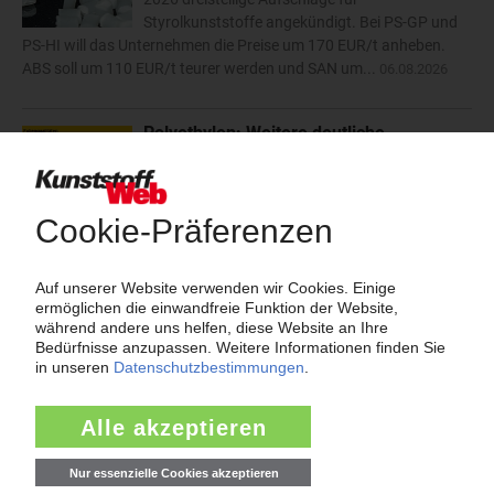
Styrolkunststoffe angekündigt. Bei PS-GP und
PS-HI will das Unternehmen die Preise um 170 EUR/t anheben.
ABS soll um 110 EUR/t teurer werden und SAN um...
06.08.2026
Polyethylen: Weitere deutliche
Abschläge angesichts geringer
Nachfrage
Der Sinkflug der Polyethylen-Notierungen
gewann im Juli an Dynamik. Die Rücknahme
beim Vorprodukt Ethylen um 200 EUR/t allein hätte deutliche
Preiskorrekturen ausgelöst. Die schlechte Auftragslage, hohe
Bestände und vor allem das zuvor...
05.08.2026
mehr
Insolvenzen
Antrag: Karl Hess GmbH & Co KG