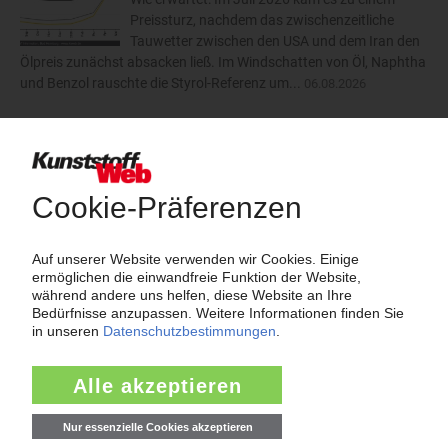
Preissturz, nachdem das zwischenzeitliche
Tauwetter zwischen den USA und dem Iran den
Ölpreis zunächst absacken ließ. Im Windschatten von Öl, Naphtha
und Benzol rauschte die Styrol-Referenz um...
06.08.2026
Trinseo: Deutliche Preiserhöhungen für
Polystyrol, ABS und SAN
Der Kunststoffkonzern Trinseo hat im August
2026 dreistellige Aufschläge für
Styrolkunststoffe angekündigt. Bei PS-GP und
PS-HI will das Unternehmen die Preise um 170 EUR/t anheben.
ABS soll um 110 EUR/t teurer werden und SAN um...
06.08.2026
mehr
Insolvenzen
Antrag: Karl Hess GmbH & Co KG
Die Karl Hess GmbH & Co KG hat die Eröffnung eines