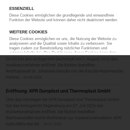
Insolvenzverfahrens beantragt. Das Amtsgericht Siegen bestellte
daraufhin am 27. Juli 2026 den Rechtsanwalt Nikolaos
Antoniadis vom Solinger Büro der Kanzlei Anure zum
vorläufigen...
05.08.2026
Eröffnung: Kronen-Plastikfolienerzeugnisse GmbH & Co
KG
Über das Vermögen der Kronen-Plastikfolienerzeugnisse GmbH &
Co KG hat das Amtsgericht Darmstadt am 1. August 2026 das
Insolvenzverfahren eröffnet. Die Richter bestellten
Rechtsanwalt Dr. Johannes Hancke von der Kanzlei Hezel Hancke
Partner...
04.08.2026
Eröffnung: KPR Duroplast und Thermoplast GmbH
Über das Vermögen der KPR Duroplast und Thermoplast GmbH
hat das Amtsgericht Regensburg am 27. Juli 2026 das
Insolvenzverfahren eröffnet. Die Richter bestellten
Rechtsanwältin Katrin Wolfsteiner zur Insolvenzverwalterin. KPR
hatte Mitte Mai die...
30.07.2026