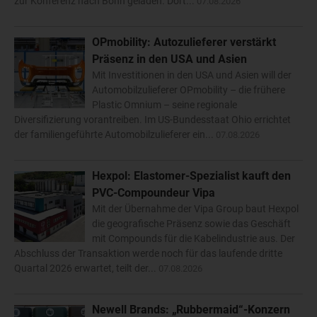
zur Konferenz nach Bonn geladen. Dort...
07.08.2026
OPmobility: Autozulieferer verstärkt
Präsenz in den USA und Asien
Mit Investitionen in den USA und Asien will der
Automobilzulieferer OPmobility – die frühere
Plastic Omnium – seine regionale
Diversifizierung vorantreiben. Im US-Bundesstaat Ohio errichtet
der familiengeführte Automobilzulieferer ein...
07.08.2026
Hexpol: Elastomer-Spezialist kauft den
PVC-Compoundeur Vipa
Mit der Übernahme der Vipa Group baut Hexpol
die geografische Präsenz sowie das Geschäft
mit Compounds für die Kabelindustrie aus. Der
Abschluss der Transaktion werde noch für das laufende dritte
Quartal 2026 erwartet, teilt der...
07.08.2026
Newell Brands: „Rubbermaid“-Konzern